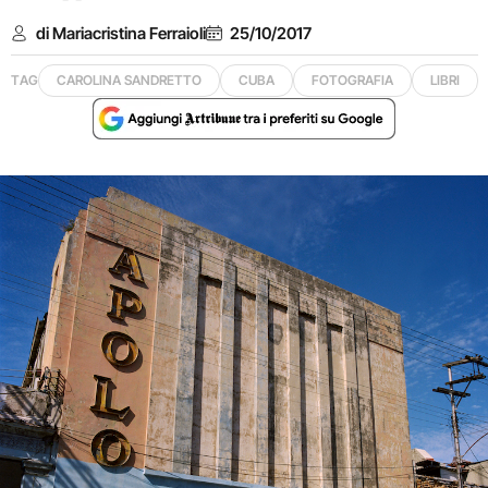
di Mariacristina Ferraioli
25/10/2017
TAG
CAROLINA SANDRETTO
CUBA
FOTOGRAFIA
LIBRI