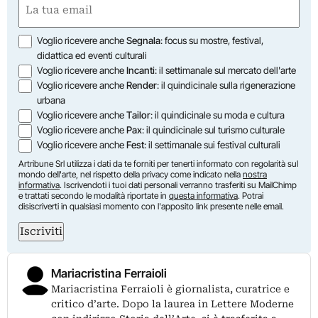
(Required)
Opzioni
Voglio ricevere anche
Segnala
: focus su mostre, festival,
didattica ed eventi culturali
Voglio ricevere anche
Incanti
: il settimanale sul mercato dell'arte
Voglio ricevere anche
Render
: il quindicinale sulla rigenerazione
urbana
Voglio ricevere anche
Tailor
: il quindicinale su moda e cultura
Voglio ricevere anche
Pax
: il quindicinale sul turismo culturale
Voglio ricevere anche
Fest
: il settimanale sui festival culturali
Artribune Srl utilizza i dati da te forniti per tenerti informato con regolarità sul
mondo dell'arte, nel rispetto della privacy come indicato nella
nostra
informativa
. Iscrivendoti i tuoi dati personali verranno trasferiti su MailChimp
e trattati secondo le modalità riportate in
questa informativa
. Potrai
disiscriverti in qualsiasi momento con l'apposito link presente nelle email.
Iscriviti
Mariacristina Ferraioli
Mariacristina Ferraioli è giornalista, curatrice e
critico d’arte. Dopo la laurea in Lettere Moderne