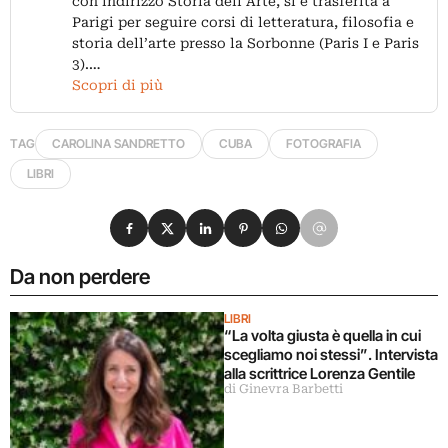
con indirizzo Storia dell’Arte, si è trasferita a
Parigi per seguire corsi di letteratura, filosofia e
storia dell’arte presso la Sorbonne (Paris I e Paris
3).…
Scopri di più
TAG
CAROLINA SANDRETTO
CUBA
FOTOGRAFIA
LIBRI
Condividi su Facebook
Condividi su X
Condividi su LinkedIn
Condividi su Pinterest
Condividi su WhatsApp
Condividi su Email
Da non perdere
LIBRI
“La volta giusta è quella in cui
scegliamo noi stessi”. Intervista
alla scrittrice Lorenza Gentile
di Ginevra Barbetti