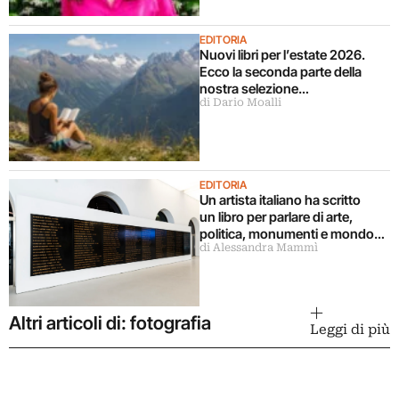
EDITORIA
Nuovi libri per l’estate 2026.
Ecco la seconda parte della
nostra selezione…
di Dario Moalli
EDITORIA
Un artista italiano ha scritto
un libro per parlare di arte,
politica, monumenti e mondo
di Alessandra Mammì
militare
Altri articoli di: fotografia
Leggi di più