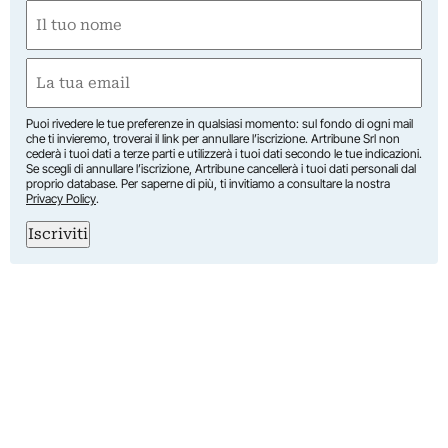
Nome
(Required)
First
Email
(Required)
Puoi rivedere le tue preferenze in qualsiasi momento: sul fondo di ogni mail
che ti invieremo, troverai il link per annullare l’iscrizione. Artribune Srl non
cederà i tuoi dati a terze parti e utilizzerà i tuoi dati secondo le tue indicazioni.
Se scegli di annullare l’iscrizione, Artribune cancellerà i tuoi dati personali dal
proprio database. Per saperne di più, ti invitiamo a consultare la nostra
Privacy Policy
.
Iscriviti