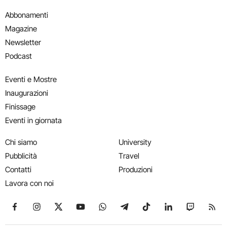
Abbonamenti
Magazine
Newsletter
Podcast
Eventi e Mostre
Inaugurazioni
Finissage
Eventi in giornata
Chi siamo
University
Pubblicità
Travel
Contatti
Produzioni
Lavora con noi
Seguici su Facebook
Seguici su Instagram
Seguici su X
Seguici su YouTube
Seguici su WhatsApp
Seguici su Telegram
Seguici su TikTok
Seguici su Link
Seguici su
Segui