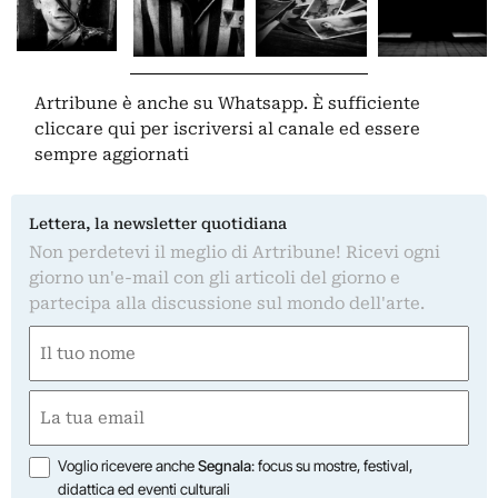
Artribune è anche su Whatsapp. È sufficiente
cliccare qui
per iscriversi al canale ed essere
sempre aggiornati
Lettera, la newsletter quotidiana
Non perdetevi il meglio di Artribune! Ricevi ogni
giorno un'e-mail con gli articoli del giorno e
partecipa alla discussione sul mondo dell'arte.
Nome
(Required)
First
Email
(Required)
Opzioni
Voglio ricevere anche
Segnala
: focus su mostre, festival,
didattica ed eventi culturali