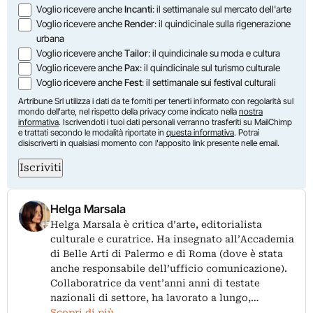
Voglio ricevere anche
Incanti
: il settimanale sul mercato dell'arte
Voglio ricevere anche
Render
: il quindicinale sulla rigenerazione
urbana
Voglio ricevere anche
Tailor
: il quindicinale su moda e cultura
Voglio ricevere anche
Pax
: il quindicinale sul turismo culturale
Voglio ricevere anche
Fest
: il settimanale sui festival culturali
Artribune Srl utilizza i dati da te forniti per tenerti informato con regolarità sul
mondo dell'arte, nel rispetto della privacy come indicato nella
nostra
informativa
. Iscrivendoti i tuoi dati personali verranno trasferiti su MailChimp
e trattati secondo le modalità riportate in
questa informativa
. Potrai
disiscriverti in qualsiasi momento con l'apposito link presente nelle email.
Iscriviti
Helga Marsala
Helga Marsala è critica d’arte, editorialista
culturale e curatrice. Ha insegnato all’Accademia
di Belle Arti di Palermo e di Roma (dove è stata
anche responsabile dell’ufficio comunicazione).
Collaboratrice da vent’anni anni di testate
nazionali di settore, ha lavorato a lungo,…
Scopri di più