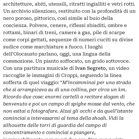
architetture, abiti, utensili, ritratti ingialliti e vetri rotti.
Un archivio silenzioso, restituito con la profondità di un
nero poroso, pittorico, così simile al buio della
coscienza. Polvere, cenere, riflessi sbiaditi, ombre e
rottami, binari di treni, camere a gas, pile di scarpe
come corpi gettati, sequenze di numeri cuciti su divise
sudice come marchiature a fuoco. I luoghi
dell’Olocausto parlano, oggi, una lingua della
commozione. Un pianto soffocato, un grido sottovoce.
Con una partitura musicale di
Ivan Segreto
, un video
raccoglie le immagini di Croppi, seguendo la linea
sofferta di quel viaggio: “
M’incamminai per una strada
che si arrampicava su di una collina, per circa un km.
Ricordo due cose: enormi cartelli a recitare slogan di
benvenuto e poi un campo di spighe mosse dal vento, che
non esitai a fotografare. Alzai gli occhi e da quell’istante
cominciai a interessarmi al tema della shoah. Vidi la
silhouette delle torri di guardia del campo di
concentramento e cominciai a piangere,