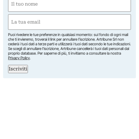
(Required)
First
Email
(Required)
Puoi rivedere le tue preferenze in qualsiasi momento: sul fondo di ogni mail
che ti invieremo, troverai il link per annullare l’iscrizione. Artribune Srl non
cederà i tuoi dati a terze parti e utilizzerà i tuoi dati secondo le tue indicazioni.
Se scegli di annullare l’iscrizione, Artribune cancellerà i tuoi dati personali dal
proprio database. Per saperne di più, ti invitiamo a consultare la nostra
Privacy Policy
.
Iscriviti