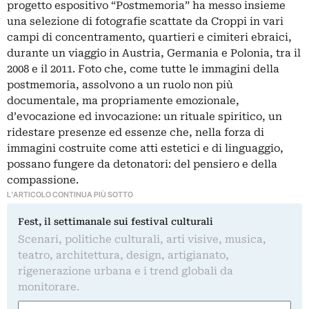
progetto espositivo “Postmemoria” ha messo insieme
una selezione di fotografie scattate da Croppi in vari
campi di concentramento, quartieri e cimiteri ebraici,
durante un viaggio in Austria, Germania e Polonia, tra il
2008 e il 2011. Foto che, come tutte le immagini della
postmemoria, assolvono a un ruolo non più
documentale, ma propriamente emozionale,
d’evocazione ed invocazione: un rituale spiritico, un
ridestare presenze ed essenze che, nella forza di
immagini costruite come atti estetici e di linguaggio,
possano fungere da detonatori: del pensiero e della
compassione.
L'ARTICOLO CONTINUA PIÙ SOTTO
Fest, il settimanale sui festival culturali
Scenari, politiche culturali, arti visive, musica,
teatro, architettura, design, artigianato,
rigenerazione urbana e i trend globali da
monitorare.
Nome