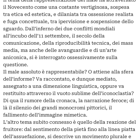
Il tema della rappresentazione del male ha attraversato
il Novecento come una costante vertiginosa, sospesa
tra etica ed estetica, e dilaniata tra ossessione realista
e fuga concettuale, tra ipervisione e sospensione dello
sguardo. Dall’inferno dei due conflitti mondiali
all’incubo dell’11 settembre, il secolo della
comunicazione, della riproducibilità tecnica, dei mass
media, ma anche delle avanguardie e di un’arte
aniconica, si è interrogato ossessivamente sulla
questione.
Il male assoluto è rappresentabile? O attiene alla sfera
dell’informe? Va raccontato, e dunque mediato,
assegnato a una dimensione linguistica, oppure va
restituito attraverso il vuoto sublime dell’iconoclastia?
Di qua il rumore della cronaca, la narrazione feroce; di
là il silenzio dei grandi monocromi pittorici, il
fallimento dell’immagine mimetica.
L’altro tema subito connesso è quello della reazione del
fruitore: dal sentimento della pietà fino alla linea piatta
dell’assuefazione, si descrive un movimento plurale e