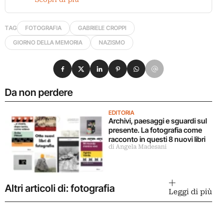
TAG
FOTOGRAFIA
GABRIELE CROPPI
GIORNO DELLA MEMORIA
NAZISMO
Condividi su Facebook
Condividi su X
Condividi su LinkedIn
Condividi su Pinterest
Condividi su WhatsApp
Condividi su Email
Da non perdere
EDITORIA
Archivi, paesaggi e sguardi sul
presente. La fotografia come
racconto in questi 8 nuovi libri
di Angela Madesani
Altri articoli di: fotografia
Leggi di più