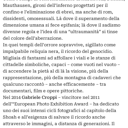
Mauthausen, gironi dell’inferno progettati per il
confino e l’eliminazione di ebrei, ma anche di rom,
dissidenti, omosessuali. Là dove il superamento della
dimensione umana si fece epifania; là dove il sadismo
divenne regola e l’idea di una “ultraumanità” si tinse
del colore dell’aberrazione.
In quei templi dell’orrore sopravvive, sigillato come
impalpabile reliquia nera, il ricordo del genocidio.
Migliaia di fantasmi ad affollare i viali e le stanze di
cittadelle simboliche, capaci – come vuoti nel vuoto –
di accendere la pietà al di là la visione, più della
rappresentazione, più della montagna di cadaveri che
qualcuno raccontò – anche efficacemente – tra
documentari, film e opere pittoriche.
Nel 2014
Gabriele Croppi
– vincitore nel 2011
dell’“European Photo Exhibition Award – ha dedicato
uno dei suoi intensi cicli fotografici al capitolo della
Shoah e all’esigenza di salvare il ricordo anche
attraverso le immagini, a distanza di generazioni. Il