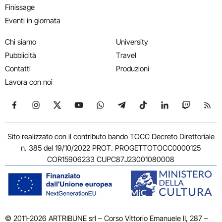
Finissage
Eventi in giornata
Chi siamo
University
Pubblicità
Travel
Contatti
Produzioni
Lavora con noi
Seguici su Facebook
Seguici su Instagram
Seguici su X
Seguici su YouTube
Seguici su WhatsApp
Seguici su Telegram
Seguici su TikTok
Seguici su Link
Seguici su
Segui
Sito realizzato con il contributo bando TOCC Decreto Direttoriale
n. 385 del 19/10/2022 PROT. PROGETTOTOCC0000125
COR15906233 CUPC87J23001080008
© 2011-2026 ARTRIBUNE srl – Corso Vittorio Emanuele II, 287 –