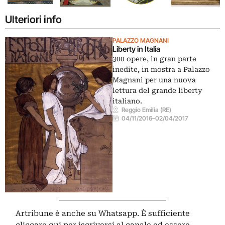
Ulteriori info
PALAZZO MAGNANI
Liberty in Italia
300 opere, in gran parte
inedite, in mostra a Palazzo
Magnani per una nuova
lettura del grande liberty
italiano.
Reggio Emilia (RE)
04/11/2016
–
02/04/2017
Artribune è anche su Whatsapp. È sufficiente
cliccare qui
per iscriversi al canale ed essere