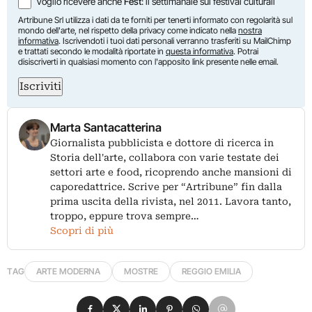
Voglio ricevere anche
Fest
: il settimanale sui festival culturali
Artribune Srl utilizza i dati da te forniti per tenerti informato con regolarità sul
mondo dell'arte, nel rispetto della privacy come indicato nella
nostra
informativa
. Iscrivendoti i tuoi dati personali verranno trasferiti su MailChimp
e trattati secondo le modalità riportate in
questa informativa
. Potrai
disiscriverti in qualsiasi momento con l'apposito link presente nelle email.
Iscriviti
Marta Santacatterina
Giornalista pubblicista e dottore di ricerca in
Storia dell'arte, collabora con varie testate dei
settori arte e food, ricoprendo anche mansioni di
caporedattrice. Scrive per “Artribune” fin dalla
prima uscita della rivista, nel 2011. Lavora tanto,
troppo, eppure trova sempre…
Scopri di più
TAG
ARTE MODERNA
MOSTRE
REGGIO EMILIA
Condividi su Facebook
Condividi su X
Condividi su LinkedIn
Condividi su Pinterest
Condividi su WhatsApp
Condividi su Email