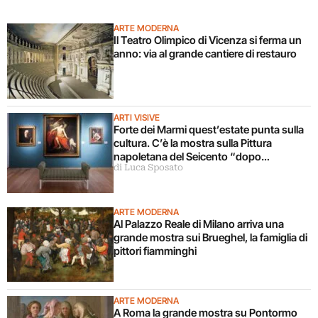
ARTE MODERNA
Il Teatro Olimpico di Vicenza si ferma un
anno: via al grande cantiere di restauro
ARTI VISIVE
Forte dei Marmi quest’estate punta sulla
cultura. C’è la mostra sulla Pittura
napoletana del Seicento “dopo
di Luca Sposato
Caravaggio”
ARTE MODERNA
Al Palazzo Reale di Milano arriva una
grande mostra sui Brueghel, la famiglia di
pittori fiamminghi
ARTE MODERNA
A Roma la grande mostra su Pontormo