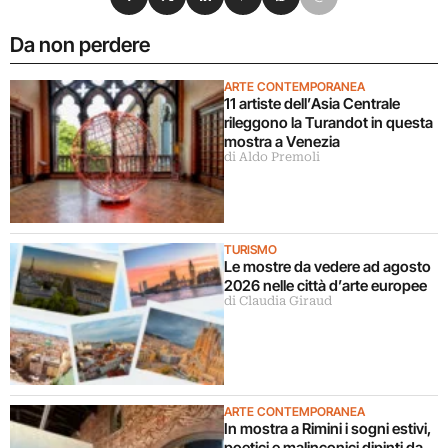
Da non perdere
ARTE CONTEMPORANEA
11 artiste dell’Asia Centrale
rileggono la Turandot in questa
mostra a Venezia
di Aldo Premoli
TURISMO
Le mostre da vedere ad agosto
2026 nelle città d’arte europee
di Claudia Giraud
ARTE CONTEMPORANEA
In mostra a Rimini i sogni estivi,
poetici e malinconici dipinti da