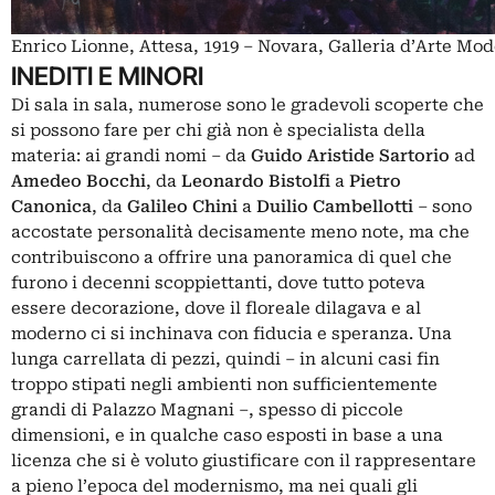
Enrico Lionne, Attesa, 1919 – Novara, Galleria d’Arte Mo
INEDITI E MINORI
Di sala in sala, numerose sono le gradevoli scoperte che
si possono fare per chi già non è specialista della
materia: ai grandi nomi – da
Guido Aristide Sartorio
ad
Amedeo Bocchi
, da
Leonardo Bistolfi
a
Pietro
Canonica
, da
Galileo Chini
a
Duilio Cambellotti
– sono
accostate personalità decisamente meno note, ma che
contribuiscono a offrire una panoramica di quel che
furono i decenni scoppiettanti, dove tutto poteva
essere decorazione, dove il floreale dilagava e al
moderno ci si inchinava con fiducia e speranza. Una
lunga carrellata di pezzi, quindi – in alcuni casi fin
troppo stipati negli ambienti non sufficientemente
grandi di Palazzo Magnani –, spesso di piccole
dimensioni, e in qualche caso esposti in base a una
licenza che si è voluto giustificare con il rappresentare
a pieno l’epoca del modernismo, ma nei quali gli