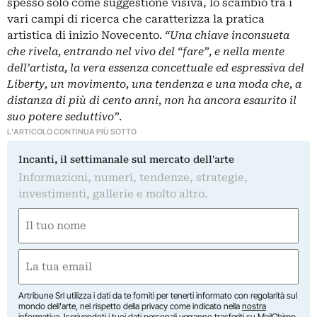
spesso solo come suggestione visiva, lo scambio tra i
vari campi di ricerca che caratterizza la pratica
artistica di inizio Novecento.
“Una chiave inconsueta
che rivela, entrando nel vivo del “fare”, e nella mente
dell’artista, la vera essenza concettuale ed espressiva del
Liberty, un movimento, una tendenza e una moda che, a
distanza di più di cento anni, non ha ancora esaurito il
suo potere seduttivo”
.
L'ARTICOLO CONTINUA PIÙ SOTTO
Incanti, il settimanale sul mercato dell'arte
Informazioni, numeri, tendenze, strategie,
investimenti, gallerie e molto altro.
Nome
(Required)
First
Email
(Required)
Artribune Srl utilizza i dati da te forniti per tenerti informato con regolarità sul
mondo dell'arte, nel rispetto della privacy come indicato nella
nostra
informativa
. Iscrivendoti i tuoi dati personali verranno trasferiti su MailChimp