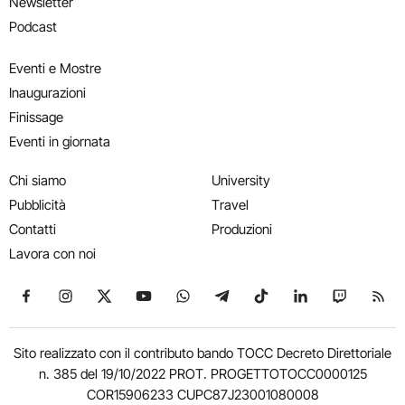
Newsletter
Podcast
Eventi e Mostre
Inaugurazioni
Finissage
Eventi in giornata
Chi siamo
University
Pubblicità
Travel
Contatti
Produzioni
Lavora con noi
Seguici su Facebook
Seguici su Instagram
Seguici su X
Seguici su YouTube
Seguici su WhatsApp
Seguici su Telegram
Seguici su TikTok
Seguici su Link
Seguici su
Segui
Sito realizzato con il contributo bando TOCC Decreto Direttoriale
n. 385 del 19/10/2022 PROT. PROGETTOTOCC0000125
COR15906233 CUPC87J23001080008