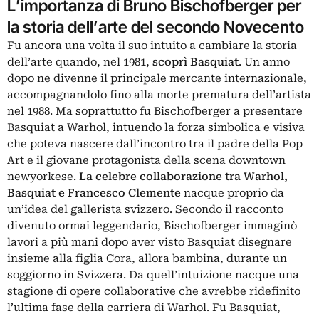
L’importanza di Bruno Bischofberger per
la storia dell’arte del secondo Novecento
Fu ancora una volta il suo intuito a cambiare la storia
dell’arte quando, nel 1981,
scoprì Basquiat
. Un anno
dopo ne divenne il principale mercante internazionale,
accompagnandolo fino alla morte prematura dell’artista
nel 1988. Ma soprattutto fu Bischofberger a presentare
Basquiat a Warhol, intuendo la forza simbolica e visiva
che poteva nascere dall’incontro tra il padre della Pop
Art e il giovane protagonista della scena downtown
newyorkese.
La celebre collaborazione tra Warhol,
Basquiat e
Francesco Clemente
nacque proprio da
un’idea del gallerista svizzero. Secondo il racconto
divenuto ormai leggendario, Bischofberger immaginò
lavori a più mani dopo aver visto Basquiat disegnare
insieme alla figlia Cora, allora bambina, durante un
soggiorno in Svizzera. Da quell’intuizione nacque una
stagione di opere collaborative che avrebbe ridefinito
l’ultima fase della carriera di Warhol. Fu Basquiat,