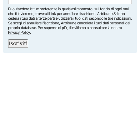
Puoi rivedere le tue preferenze in qualsiasi momento: sul fondo di ogni mail
che ti invieremo, troverai il link per annullare l’iscrizione. Artribune Srl non
cederà i tuoi dati a terze parti e utilizzerà i tuoi dati secondo le tue indicazioni.
Se scegli di annullare l’iscrizione, Artribune cancellerà i tuoi dati personali dal
proprio database. Per saperne di più, ti invitiamo a consultare la nostra
Privacy Policy
.
Iscriviti