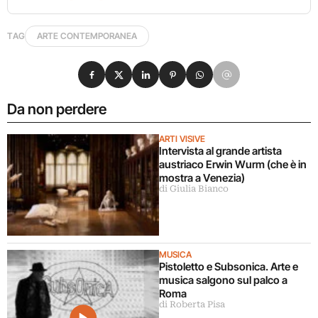
TAG
ARTE CONTEMPORANEA
Condividi su Facebook
Condividi su X
Condividi su LinkedIn
Condividi su Pinterest
Condividi su WhatsApp
Condividi su Email
Da non perdere
ARTI VISIVE
Intervista al grande artista
austriaco Erwin Wurm (che è in
mostra a Venezia)
di Giulia Bianco
MUSICA
Pistoletto e Subsonica. Arte e
musica salgono sul palco a
Roma
di Roberta Pisa