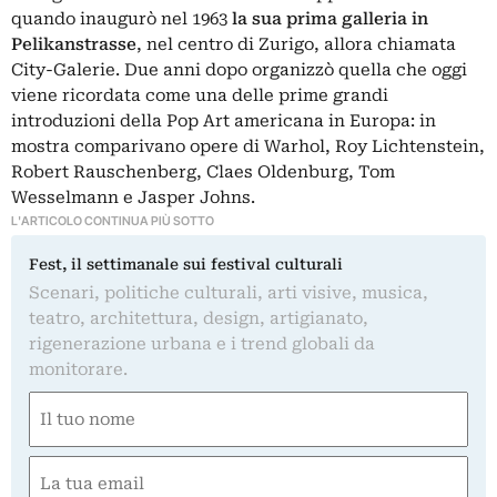
quando inaugurò nel 1963
la sua prima galleria in
Pelikanstrasse
, nel centro di Zurigo, allora chiamata
City-Galerie. Due anni dopo organizzò quella che oggi
viene ricordata come una delle prime grandi
introduzioni della Pop Art americana in Europa: in
mostra comparivano opere di Warhol, Roy Lichtenstein,
Robert Rauschenberg, Claes Oldenburg, Tom
Wesselmann e Jasper Johns.
L'ARTICOLO CONTINUA PIÙ SOTTO
Fest, il settimanale sui festival culturali
Scenari, politiche culturali, arti visive, musica,
teatro, architettura, design, artigianato,
rigenerazione urbana e i trend globali da
monitorare.
Nome
(Required)
First
Email
(Required)