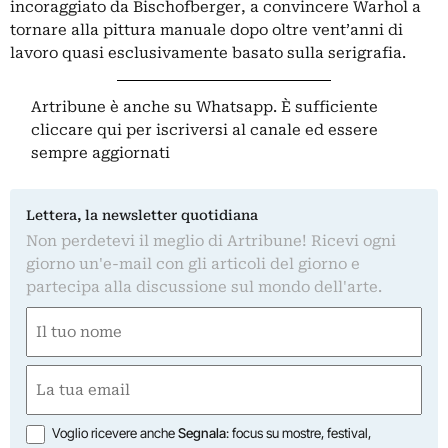
incoraggiato da Bischofberger, a convincere Warhol a
tornare alla pittura manuale dopo oltre vent’anni di
lavoro quasi esclusivamente basato sulla serigrafia.
Artribune è anche su Whatsapp. È sufficiente
cliccare qui
per iscriversi al canale ed essere
sempre aggiornati
Lettera, la newsletter quotidiana
Non perdetevi il meglio di Artribune! Ricevi ogni
giorno un'e-mail con gli articoli del giorno e
partecipa alla discussione sul mondo dell'arte.
Nome
(Required)
First
Email
(Required)
Opzioni
Voglio ricevere anche
Segnala
: focus su mostre, festival,