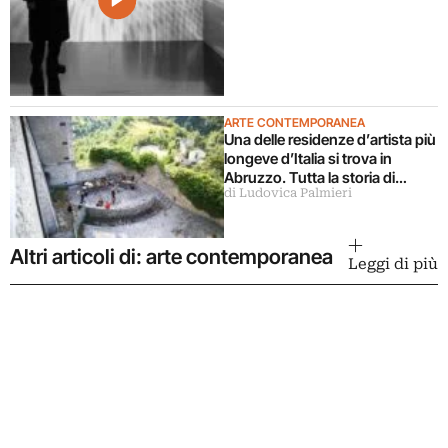
ARTE CONTEMPORANEA
Una delle residenze d’artista più
longeve d’Italia si trova in
Abruzzo. Tutta la storia di
di Ludovica Palmieri
Ramo
Altri articoli di: arte contemporanea
Leggi di più