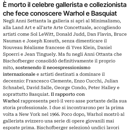
È morto il celebre gallerista e collezionista
che fece conoscere Warhol e Basquiat
Negli Anni Settanta la galleria si aprì al Minimalismo,
alla Land Art e all’arte Arte Concettuale, accogliendo
artisti come Sol LeWitt, Donald Judd, Dan Flavin, Bruce
Nauman e Joseph Kosuth, senza dimenticare il
Nouveau Réalisme francese di Yves Klein, Daniel
Spoerri e Jean Tinguely. Ma fu negli Anni Ottanta che
Bischofberger consolidò definitivamente il proprio
mito,
sostenendo il neoespressionismo
internazionale
e artisti destinati a dominare il
decennio: Francesco Clemente, Enzo Cucchi, Julian
Schnabel, David Salle, George Condo, Peter Halley e
soprattutto Basquiat.
Il rapporto con
Warhol
rappresenta però il vero asse portante della sua
storia professionale. I due si incontrarono per la prima
volta a New York nel 1966. Poco dopo, Warhol mostrò al
gallerista svizzero una serie di opere giovanili mai
esposte prima. Bischofberger selezionò undici lavori