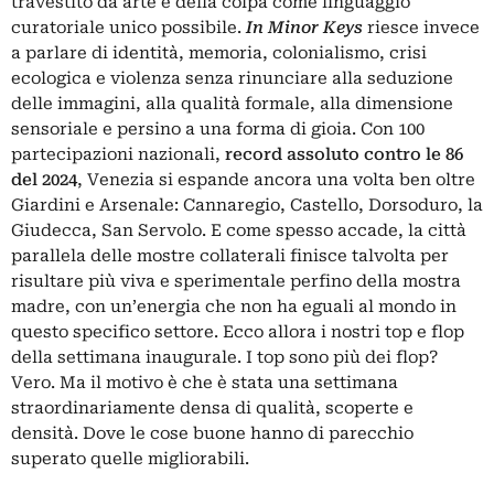
travestito da arte e della colpa come linguaggio
curatoriale unico possibile.
In Minor Keys
riesce invece
a parlare di identità, memoria, colonialismo, crisi
ecologica e violenza senza rinunciare alla seduzione
delle immagini, alla qualità formale, alla dimensione
sensoriale e persino a una forma di gioia. Con 100
partecipazioni nazionali,
record assoluto contro le 86
del 2024
, Venezia si espande ancora una volta ben oltre
Giardini e Arsenale: Cannaregio, Castello, Dorsoduro, la
Giudecca, San Servolo. E come spesso accade, la città
parallela delle mostre collaterali finisce talvolta per
risultare più viva e sperimentale perfino della mostra
madre, con un’energia che non ha eguali al mondo in
questo specifico settore. Ecco allora i nostri top e flop
della settimana inaugurale. I top sono più dei flop?
Vero. Ma il motivo è che è stata una settimana
straordinariamente densa di qualità, scoperte e
densità. Dove le cose buone hanno di parecchio
superato quelle migliorabili.