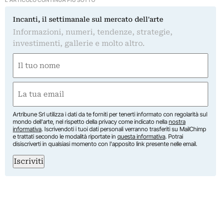
Incanti, il settimanale sul mercato dell'arte
Informazioni, numeri, tendenze, strategie,
investimenti, gallerie e molto altro.
Nome
(Obbligatorio)
Nome
Email
(Obbligatorio)
Artribune Srl utilizza i dati da te forniti per tenerti informato con regolarità sul
mondo dell'arte, nel rispetto della privacy come indicato nella
nostra
informativa
. Iscrivendoti i tuoi dati personali verranno trasferiti su MailChimp
e trattati secondo le modalità riportate in
questa informativa
. Potrai
disiscriverti in qualsiasi momento con l'apposito link presente nelle email.
Iscriviti