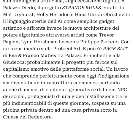
sull’intelligenza artificiale, sugli ecosistemi digitali. A
Palazzo Diedo, il progetto
STRANGE RULES
curato da
Mat Dryhurst, Holly Herndon e Hans Ulrich Obrist evita
il linguaggio sterile dell’AI come semplice gadget
artistico e affronta invece le nuove architetture del
potere algoritmico attraverso artisti come Trevor
Paglen, Lynn Hershman Leeson e Philippe Parreno. Con
un focus inedito sulla Protocol Art. E poi c’è
RAGE BAIT
di
Eva & Franco Mattes
tra Palazzo Franchetti e alla
Giudecca: probabilmente il progetto più feroce sul
capitalismo emotivo delle piattaforme social. Un lavoro
che comprende perfettamente come oggi l’indignazione
sia diventata un’infrastruttura economica parlando
anche di meme, di contenuti generativi e di talent NPC
dei social, protagonisti di una video installazione tra le
più indimenticabili di queste giornate, sospesa su una
piscina privata dentro ad una casa privata sotto la
Chiesa del Redentore.