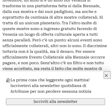
novembre, un anno sì e un anno no) Venezia si
trasforma in una piattaforma fatta sì dalla Biennale,
dalla sua mostra e dai suoi padiglioni, ma anche e
soprattutto da centinaia di altre mostre collaterali. Si
tratta di un unicum planetario. Tra l’altro molte di
queste mostre sono a ingresso gratuito facendo di
Venezia un luogo di offerta culturale aperta a tutti
senza paralleli. Però c’è un punto: alcuni eventi sono
ufficialmente collaterali, altri non lo sono. Il discrimine
tuttavia non è la qualità, ma il denaro. Per essere
ufficialmente Evento Collaterale alla Biennale occorre
pagare, e non poco. Senz’altro c’è un filtro e non tutto
viene accettato, ma resta il fatto che molte mostre di
grande spessore e livello non sono eventi collaterali
La prima cosa che leggerete ogni mattina!
mentre altre superficiali o commerciali lo sono
Iscrivetevi alla newsletter quotidiana di
essendosi potute permettere di pagare la Fondazione
Artribune per non perdere nessuna notizia
Biennale per ottenere quel riconoscimento. È una
stortura piuttosto fuorviante per il pubblico che
Iscriviti alla newsletter
andrebbe in qualche modo affrontata.