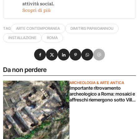
attività social.
Scopri di più
TAG
ARTE CONTEMPORANEA
DIMITRIS PAPAIOANNOU
INSTALLAZIONE
ROMA
Condividi su Facebook
Condividi su X
Condividi su LinkedIn
Condividi su Pinterest
Condividi su WhatsApp
Condividi su Email
Da non perdere
ARCHEOLOGIA & ARTE ANTICA
Importante ritrovamento
archeologico a Roma: mosaici e
affreschi riemergono sotto Villa
Celimontana durante un
cantiere