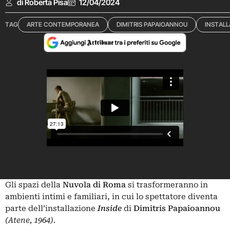
di Roberta Pisa
12/04/2024
TAG
ARTE CONTEMPORANEA
DIMITRIS PAPAIOANNOU
INSTALL
Gli spazi della
Nuvola di Roma
si trasformeranno in
ambienti intimi e familiari, in cui lo spettatore diventa
parte dell’installazione
Inside
di
Dimitris Papaioannou
(Atene, 1964)
.