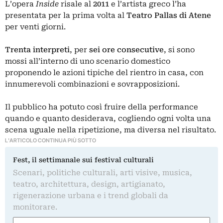
L’opera
Inside
risale al
2011
e l’artista greco l’ha
presentata per la prima volta al
Teatro Pallas di Atene
per venti giorni.
Trenta interpreti
, per
sei ore consecutive
, si sono
mossi all’interno di uno scenario domestico
proponendo le azioni tipiche del rientro in casa, con
innumerevoli combinazioni e sovrapposizioni.
Il pubblico ha potuto così fruire della performance
quando e quanto desiderava, cogliendo ogni volta una
scena uguale nella ripetizione, ma diversa nel risultato.
L'ARTICOLO CONTINUA PIÙ SOTTO
Fest, il settimanale sui festival culturali
Scenari, politiche culturali, arti visive, musica,
teatro, architettura, design, artigianato,
rigenerazione urbana e i trend globali da
monitorare.
Nome