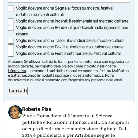
Opzioni
Voglio ricevere anche
Segnala
: focus su mostre, festival,
didattica ed eventi culturali
Voglio ricevere anche
Incanti
: il settimanale sul mercato dell'arte
Voglio ricevere anche
Render
: il quindicinale sulla rigenerazione
urbana
Voglio ricevere anche
Tailor
: il quindicinale su moda e cultura
Voglio ricevere anche
Pax
: il quindicinale sul turismo culturale
Voglio ricevere anche
Fest
: il settimanale sui festival culturali
Artribune Srl utilizza i dati da te forniti per tenerti informato con regolarità sul
mondo dell'arte, nel rispetto della privacy come indicato nella
nostra
informativa
. Iscrivendoti i tuoi dati personali verranno trasferiti su MailChimp
e trattati secondo le modalità riportate in
questa informativa
. Potrai
disiscriverti in qualsiasi momento con l'apposito link presente nelle email.
Iscriviti
Roberta Pisa
Vive a Roma dove si è laureata in Scienze
politiche e Relazioni internazionali. Da sempre si
occupa di cultura e comunicazione digitale. Dal
2015 è pubblicista e per Artribune segue le