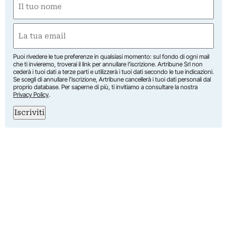
(Required)
First
Email
(Required)
Puoi rivedere le tue preferenze in qualsiasi momento: sul fondo di ogni mail
che ti invieremo, troverai il link per annullare l’iscrizione. Artribune Srl non
cederà i tuoi dati a terze parti e utilizzerà i tuoi dati secondo le tue indicazioni.
Se scegli di annullare l’iscrizione, Artribune cancellerà i tuoi dati personali dal
proprio database. Per saperne di più, ti invitiamo a consultare la nostra
Privacy Policy
.
Iscriviti