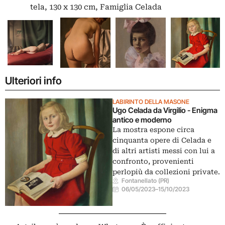
tela, 130 x 130 cm, Famiglia Celada
Ulteriori info
LABIRINTO DELLA MASONE
Ugo Celada da Virgilio - Enigma
antico e moderno
La mostra espone circa
cinquanta opere di Celada e
di altri artisti messi con lui a
confronto, provenienti
perlopiù da collezioni private.
Fontanellato (PR)
06/05/2023
–
15/10/2023