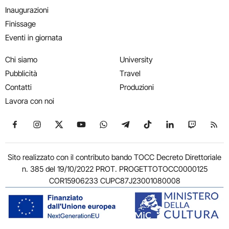
Inaugurazioni
Finissage
Eventi in giornata
Chi siamo
University
Pubblicità
Travel
Contatti
Produzioni
Lavora con noi
Seguici su Facebook
Seguici su Instagram
Seguici su X
Seguici su YouTube
Seguici su WhatsApp
Seguici su Telegram
Seguici su TikTok
Seguici su Link
Seguici su
Segui
Sito realizzato con il contributo bando TOCC Decreto Direttoriale
n. 385 del 19/10/2022 PROT. PROGETTOTOCC0000125
COR15906233 CUPC87J23001080008