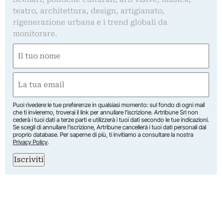
teatro, architettura, design, artigianato,
rigenerazione urbana e i trend globali da
monitorare.
Nome
(Obbligatorio)
Nome
Email
(Obbligatorio)
Puoi rivedere le tue preferenze in qualsiasi momento: sul fondo di ogni mail
che ti invieremo, troverai il link per annullare l’iscrizione. Artribune Srl non
cederà i tuoi dati a terze parti e utilizzerà i tuoi dati secondo le tue indicazioni.
Se scegli di annullare l’iscrizione, Artribune cancellerà i tuoi dati personali dal
proprio database. Per saperne di più, ti invitiamo a consultare la nostra
Privacy Policy
.
Iscriviti