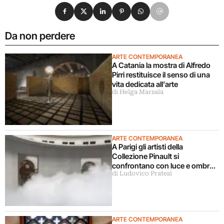
Condividi su Facebook
Condividi su X
Condividi su LinkedIn
Condividi su Pinterest
Condividi su WhatsApp
Condividi su Email
Da non perdere
ARTE CONTEMPORANEA
A Catania la mostra di Alfredo
Pirri restituisce il senso di una
vita dedicata all’arte
di Helga Marsala
ARTE CONTEMPORANEA
A Parigi gli artisti della
Collezione Pinault si
confrontano con luce e ombra
di Ludovico Pratesi
in una grande mostra
ARTE CONTEMPORANEA