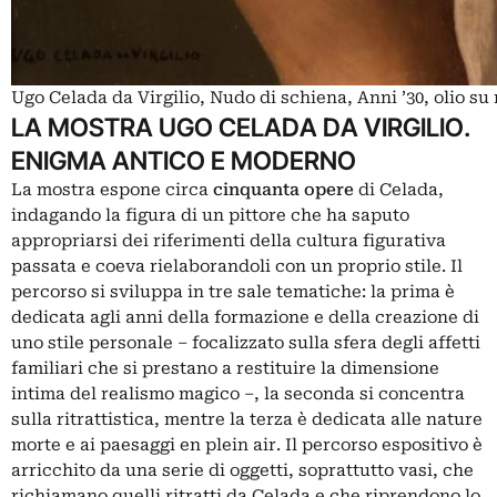
Ugo Celada da Virgilio, Nudo di schiena, Anni ’30, olio su
LA MOSTRA UGO CELADA DA VIRGILIO.
ENIGMA ANTICO E MODERNO
La mostra espone circa
cinquanta
opere
di Celada,
indagando la figura di un pittore che ha saputo
appropriarsi dei riferimenti della cultura figurativa
passata e coeva rielaborandoli con un proprio stile. Il
percorso si sviluppa in tre sale tematiche: la prima è
dedicata agli anni della formazione e della creazione di
uno stile personale – focalizzato sulla sfera degli affetti
familiari che si prestano a restituire la dimensione
intima del realismo magico –, la seconda si concentra
sulla ritrattistica, mentre la terza è dedicata alle nature
morte e ai paesaggi en plein air. Il percorso espositivo è
arricchito da una serie di oggetti, soprattutto vasi, che
richiamano quelli ritratti da Celada e che riprendono lo