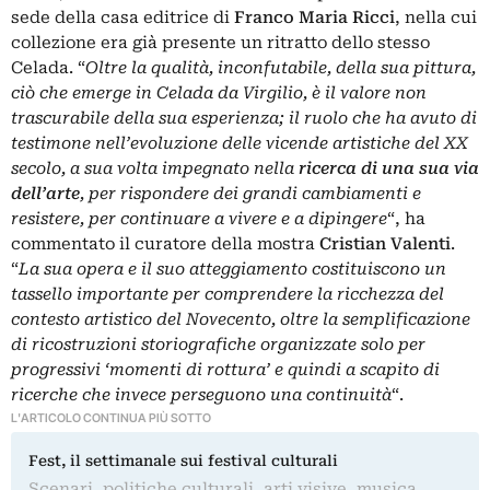
sede della casa editrice di
Franco
Maria
Ricci
, nella cui
collezione era già presente un ritratto dello stesso
Celada. “
Oltre la qualità, inconfutabile, della sua pittura,
ciò che emerge in Celada da Virgilio, è il valore non
trascurabile della sua esperienza; il ruolo che ha avuto di
testimone nell’evoluzione delle vicende artistiche del XX
secolo, a sua volta impegnato nella
ricerca di una sua via
dell’arte
, per rispondere dei grandi cambiamenti e
resistere, per continuare a vivere e a dipingere
“, ha
commentato il curatore della mostra
Cristian
Valenti
.
“
La sua opera e il suo atteggiamento costituiscono un
tassello importante per comprendere la ricchezza del
contesto artistico del Novecento, oltre la semplificazione
di ricostruzioni storiografiche organizzate solo per
progressivi ‘momenti di rottura’ e quindi a scapito di
ricerche che invece perseguono una continuità
“.
L'ARTICOLO CONTINUA PIÙ SOTTO
Fest, il settimanale sui festival culturali
Scenari, politiche culturali, arti visive, musica,