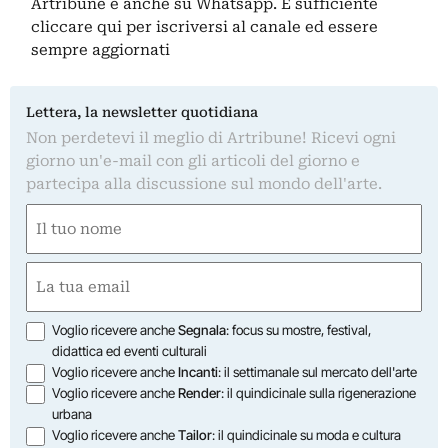
Artribune è anche su Whatsapp. È sufficiente
cliccare qui
per iscriversi al canale ed essere
sempre aggiornati
Lettera, la newsletter quotidiana
Non perdetevi il meglio di Artribune! Ricevi ogni
giorno un'e-mail con gli articoli del giorno e
partecipa alla discussione sul mondo dell'arte.
Nome
(Obbligatorio)
Nome
Email
(Obbligatorio)
Opzioni
Voglio ricevere anche
Segnala
: focus su mostre, festival,
didattica ed eventi culturali
Voglio ricevere anche
Incanti
: il settimanale sul mercato dell'arte
Voglio ricevere anche
Render
: il quindicinale sulla rigenerazione
urbana
Voglio ricevere anche
Tailor
: il quindicinale su moda e cultura