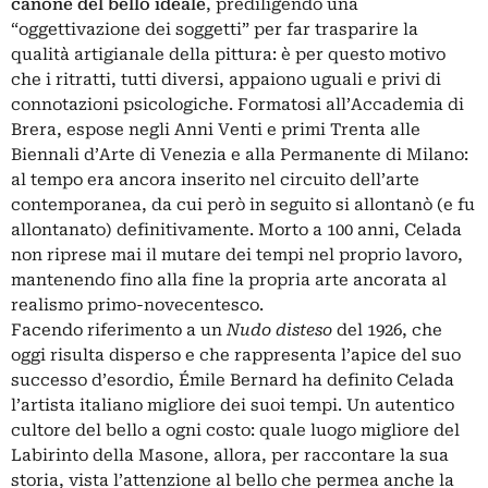
canone del bello
ideale
, prediligendo una
“oggettivazione dei soggetti” per far trasparire la
qualità artigianale della pittura: è per questo motivo
che i ritratti, tutti diversi, appaiono uguali e privi di
connotazioni psicologiche. Formatosi all’Accademia di
Brera, espose negli Anni Venti e primi Trenta alle
Biennali d’Arte di Venezia e alla Permanente di Milano:
al tempo era ancora inserito nel circuito dell’arte
contemporanea, da cui però in seguito si allontanò (e fu
allontanato) definitivamente. Morto a 100 anni, Celada
non riprese mai il mutare dei tempi nel proprio lavoro,
mantenendo fino alla fine la propria arte ancorata al
realismo primo-novecentesco.
Facendo riferimento a un
Nudo disteso
del 1926, che
oggi risulta disperso e che rappresenta l’apice del suo
successo d’esordio, Émile Bernard ha definito Celada
l’artista italiano migliore dei suoi tempi. Un autentico
cultore del bello a ogni costo: quale luogo migliore del
Labirinto della Masone, allora, per raccontare la sua
storia, vista l’attenzione al bello che permea anche la