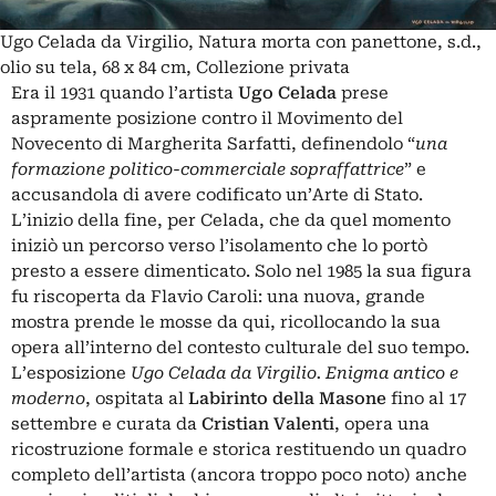
Ugo Celada da Virgilio, Natura morta con panettone, s.d.,
olio su tela, 68 x 84 cm, Collezione privata
Era il 1931 quando l’artista
Ugo
Celada
prese
aspramente posizione contro il Movimento del
Novecento di Margherita Sarfatti, definendolo “
una
formazione politico-commerciale sopraffattrice
” e
accusandola di avere codificato un’Arte di Stato.
L’inizio della fine, per Celada, che da quel momento
iniziò un percorso verso l’isolamento che lo portò
presto a essere dimenticato. Solo nel 1985 la sua figura
fu riscoperta da Flavio Caroli: una nuova, grande
mostra prende le mosse da qui, ricollocando la sua
opera all’interno del contesto culturale del suo tempo.
L’esposizione
Ugo Celada da Virgilio. Enigma antico e
moderno
, ospitata al
Labirinto
della
Masone
fino al 17
settembre e curata da
Cristian Valenti
, opera una
ricostruzione formale e storica restituendo un quadro
completo dell’artista (ancora troppo poco noto) anche