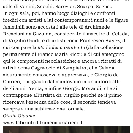
stile di Venini, Zecchi, Barovier, Scarpa, Seguso.
In ogni sala, poi, hanno luogo dialoghi e confronti
inediti con artisti a lui contemporanei: i nudi e le figure
femminili sono accostati alle tele di
Archimede
Bresciani da Gazoldo
, considerato il maestro di Celada,
di
Virgilio Guidi
, e di artisti come
Francesco
Hayez
, di
cui compare la
Maddalena penitente
(dalla collezione
permanente di Franco Maria Ricci) e di cui emergono
qui le componenti neoclassiche; e ancora i ritratti di
artisti come
Cagnaccio di Sampietro
, che Celada
sicuramente conosceva e apprezzava, o
Giorgio de
Chirico
, omaggiato dal mantovano in un autoritratto
degli anni Trenta, e infine
Giorgio
Morandi
, che si
contrappone all’artista da Virgilio perché se il primo
ricercava l’essenza delle cose, il secondo tendeva
sempre a una sublimazione formale.
Giulia Giaume
www.labirintodifrancomariaricci.it