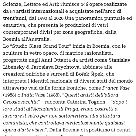
Scienze, Lettere ed Arti: riunisce
146 opere realizzate
da 54 artisti internazionali e acquistate nell’arco di
trent’anni
, dal 1990 al 2020.Una panoramica puntuale ed
esaustiva, che presenta le produzioni di vetri
contemporanei divisi per zone geografiche, dalla
Boemia all’Australia.
Lo “Studio Glass Grand Tour” inizia in Boemia, con le
sculture in vetro opaco, di matrice razionalista,
progettate negli Anni Ottanta da artisti
come Stanislav
Libensky & Jaroslava Brychtovà
, abbinate alle
creazioni oniriche e surreali di
Bořek Šípek
, che
interpreta l’identità nazionale di diversi stati del mondo
attraverso vasi dalle forme ironiche, come
France Vase
(1988) o
India Vase
(1988). “
Questi artisti dell’allora
Cecoslovacchia
” ‒ racconta Caterina Tognon ‒ “
dopo i
loro studi all’Accademia di Praga, erano costretti a
lavorare il vetro per non sottomettersi alla dittatura
comunista, che controllava meticolosamente qualsiasi
opera d’arte visiva
”. Dalla Boemia ci spostiamo ai centri