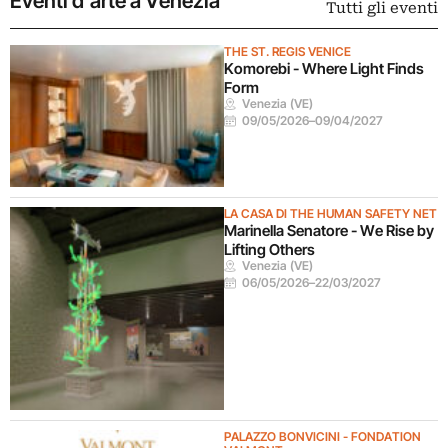
Eventi d’arte a Venezia
Tutti gli eventi
THE ST. REGIS VENICE
Komorebi - Where Light Finds
Form
Venezia (VE)
09/05/2026
–
09/04/2027
LA CASA DI THE HUMAN SAFETY NET
Marinella Senatore - We Rise by
Lifting Others
Venezia (VE)
06/05/2026
–
22/03/2027
PALAZZO BONVICINI - FONDATION