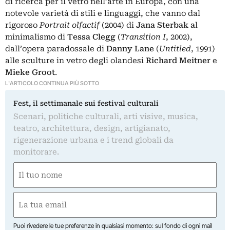
di ricerca per il vetro nell’arte in Europa, con una
notevole varietà di stili e linguaggi, che vanno dal
rigoroso
Portrait olfactif
(2004) di
Jana Sterbak a
l
minimalismo di
Tessa Clegg
(
Transition I
, 2002),
dall’opera paradossale di
Danny Lane
(
Untitled
, 1991)
alle sculture in vetro degli olandesi
Richard Meitner
e
Mieke Groot
.
L'ARTICOLO CONTINUA PIÙ SOTTO
Fest, il settimanale sui festival culturali
Scenari, politiche culturali, arti visive, musica,
teatro, architettura, design, artigianato,
rigenerazione urbana e i trend globali da
monitorare.
Nome
(Obbligatorio)
Nome
Email
(Obbligatorio)
Puoi rivedere le tue preferenze in qualsiasi momento: sul fondo di ogni mail