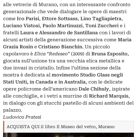
alle vetrerie di
Murano
, con un interessante confronto
generazionale che vede dialogare le opere di maestri
come
Ico Parisi
,
Ettore Sottsass
,
Lino
Tagliapietra
,
Luciano Vistosi
,
Paolo Martinuzzi
,
Toni Zuccheri
e i
fratelli
Laura e Alessandro de Santillana
con i lavori di
alcuni artisti della generazione successiva come
Maria
Grazia Rosin
e
Cristiano Bianchin
. Un piccolo
capolavoro è
Elica “Redeseo”
(2009) di
Bruna Esposito
,
giocata sull’unione tra una vecchia elica metallica e
due invasi in cristallo. Infine l’ultima sezione della
mostra è dedicata al
movimento Studio Glass negli
Stati Uniti, in Canada e in Australia
, con le delicate
opere policrome dell’americano
Dale Chihuly
, ispirate
alle conchiglie, e i vetri a murrine di
Richard Marquis
,
in dialogo con gli stucchi pastello di alcuni ambienti del
palazzo.
Ludovico Pratesi
ACQUISTA QUI il libro Il Museo del vetro, Murano