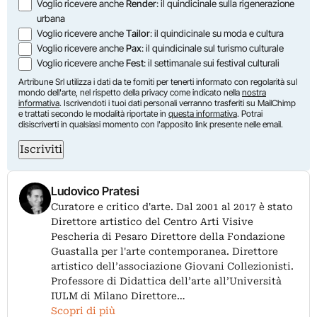
Voglio ricevere anche
Render
: il quindicinale sulla rigenerazione
urbana
Voglio ricevere anche
Tailor
: il quindicinale su moda e cultura
Voglio ricevere anche
Pax
: il quindicinale sul turismo culturale
Voglio ricevere anche
Fest
: il settimanale sui festival culturali
Artribune Srl utilizza i dati da te forniti per tenerti informato con regolarità sul
mondo dell'arte, nel rispetto della privacy come indicato nella
nostra
informativa
. Iscrivendoti i tuoi dati personali verranno trasferiti su MailChimp
e trattati secondo le modalità riportate in
questa informativa
. Potrai
disiscriverti in qualsiasi momento con l'apposito link presente nelle email.
Iscriviti
Ludovico Pratesi
Curatore e critico d'arte. Dal 2001 al 2017 è stato
Direttore artistico del Centro Arti Visive
Pescheria di Pesaro Direttore della Fondazione
Guastalla per l'arte contemporanea. Direttore
artistico dell’associazione Giovani Collezionisti.
Professore di Didattica dell’arte all’Università
IULM di Milano Direttore…
Scopri di più