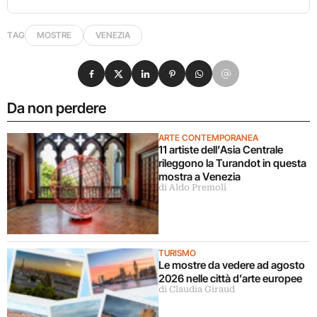
TAG
MOSTRE
VENEZIA
Condividi su Facebook
Condividi su X
Condividi su LinkedIn
Condividi su Pinterest
Condividi su WhatsApp
Condividi su Email
Da non perdere
ARTE CONTEMPORANEA
11 artiste dell’Asia Centrale
rileggono la Turandot in questa
mostra a Venezia
di Aldo Premoli
TURISMO
Le mostre da vedere ad agosto
2026 nelle città d’arte europee
di Claudia Giraud