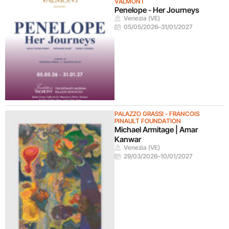
VALMONT
Penelope - Her Journeys
Venezia (VE)
05/05/2026
–
31/01/2027
PALAZZO GRASSI - FRANCOIS
PINAULT FOUNDATION
Michael Armitage | Amar
Kanwar
Venezia (VE)
29/03/2026
–
10/01/2027