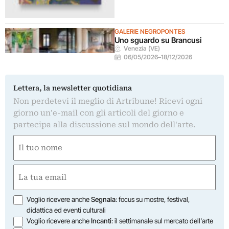
GALERIE NEGROPONTES
Uno sguardo su Brancusi
Venezia (VE)
06/05/2026
–
18/12/2026
Lettera, la newsletter quotidiana
Non perdetevi il meglio di Artribune! Ricevi ogni
giorno un'e-mail con gli articoli del giorno e
partecipa alla discussione sul mondo dell'arte.
Nome
(Obbligatorio)
Nome
Email
(Obbligatorio)
Opzioni
Voglio ricevere anche
Segnala
: focus su mostre, festival,
didattica ed eventi culturali
Voglio ricevere anche
Incanti
: il settimanale sul mercato dell'arte