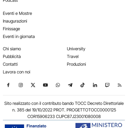
Podcast
Eventi e Mostre
Inaugurazioni
Finissage
Eventi in giornata
Chi siamo
University
Pubblicità
Travel
Contatti
Produzioni
Lavora con noi
Seguici su Facebook
Seguici su Instagram
Seguici su X
Seguici su YouTube
Seguici su WhatsApp
Seguici su Telegram
Seguici su TikTok
Seguici su Link
Seguici su
Segui
Sito realizzato con il contributo bando TOCC Decreto Direttoriale
n. 385 del 19/10/2022 PROT. PROGETTOTOCC0000125
COR15906233 CUPC87J23001080008