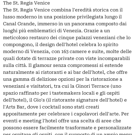
The St. Regis Venice
The St. Regis Venice combina l'eredità storica con il
lusso moderno in una posizione privilegiata lungo il
Canal Grande, immerso in un panorama composto dai
luoghi più emblematici di Venezia. Grazie a un
meticoloso restauro dei cinque palazzi veneziani che lo
compongono, il design dell'hotel celebra lo spirito
moderno di Venezia, con 163 camere e suite, molte delle
quali dotate di terrazze private con viste incomparabili
sulla città. Il glamour senza compromessi si estende
naturalmente ai ristoranti e ai bar dell'hotel, che offre
una gamma di deliziose opzioni per la ristorazione a
veneziani e visitatori, tra cui la Ginori Terrace (uno
spazio raffinato per i tastemakers locali e gli ospiti
dell’hotel), il Gio's (il ristorante signature dell'hotel) e
l'Arts Bar, dove i cocktail sono stati creati
appositamente per celebrare i capolavori dell'arte. Per
eventi e meeting l'hotel offre una scelta di aree che
possono essere facilmente trasformate e personalizzate
per ospitare gli ospiti, con il supporto di un ampio menu