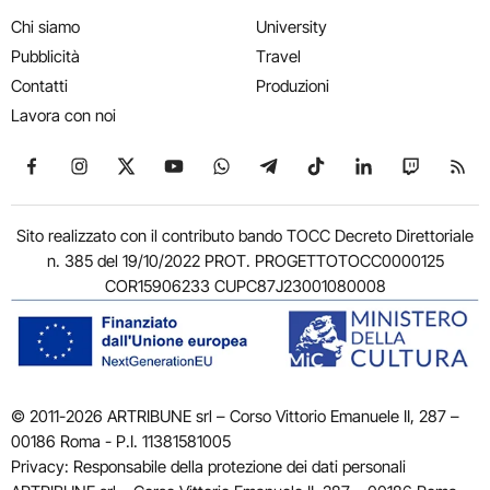
Chi siamo
University
Pubblicità
Travel
Contatti
Produzioni
Lavora con noi
Seguici su Facebook
Seguici su Instagram
Seguici su X
Seguici su YouTube
Seguici su WhatsApp
Seguici su Telegram
Seguici su TikTok
Seguici su Link
Seguici su
Segui
Sito realizzato con il contributo bando TOCC Decreto Direttoriale
n. 385 del 19/10/2022 PROT. PROGETTOTOCC0000125
COR15906233 CUPC87J23001080008
© 2011-2026 ARTRIBUNE srl – Corso Vittorio Emanuele II, 287 –
00186 Roma - P.I. 11381581005
Privacy: Responsabile della protezione dei dati personali