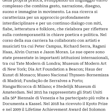
della propria pratica, sviluppando un linguaggio visivo
complesso che combina gesto, narrazione, disegno,
suono e immagine in movimento. La sua ricerca si
caratterizza per un approccio profondamente
interdisciplinare e per un continuo dialogo con miti,
fiabe, letteratura e folklore, che rielabora per riflettere
sulla contemporaneità in chiave poetica e politica. Nel
corso della sua carriera ha collaborato con artisti e
musicisti tra cui Peter Campus, Richard Serra, Ragani
Haas, Alvin Curran e Jason Moran. Le sue opere sono
state presentate in importanti istituzioni internazionali,
tra cui Tate Modern di Londra; Museum of Modern Art
di New York; Dia Art Foundation a Beacon; Haus der
Kunst di Monaco; Museo Nacional Thyssen-Bornemisza
di Madrid; Fundação de Serralves a Porto;
HangarBicocca di Milano; e Stedelijk Museum di
Amsterdam. Nel 2015 ha rappresentato gli Stati Uniti
alla 56ª Biennale di Venezia e ha partecipato più volte a
Documenta a Kassel. Nel 2018 ha ricevuto il Kyoto Prize
e nel 2009 il Lifetime Achievement Award del Solomon