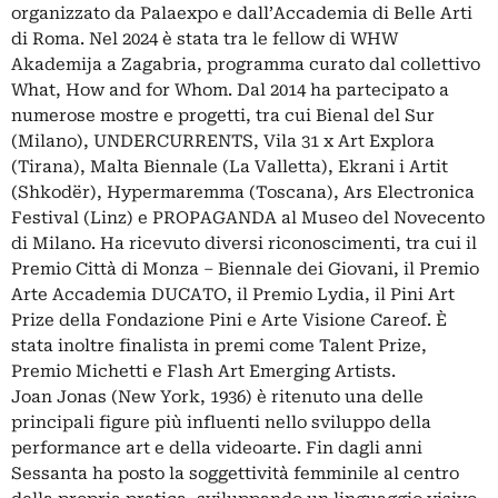
organizzato da Palaexpo e dall’Accademia di Belle Arti
di Roma. Nel 2024 è stata tra le fellow di WHW
Akademija a Zagabria, programma curato dal collettivo
What, How and for Whom. Dal 2014 ha partecipato a
numerose mostre e progetti, tra cui Bienal del Sur
(Milano), UNDERCURRENTS, Vila 31 x Art Explora
(Tirana), Malta Biennale (La Valletta), Ekrani i Artit
(Shkodër), Hypermaremma (Toscana), Ars Electronica
Festival (Linz) e PROPAGANDA al Museo del Novecento
di Milano. Ha ricevuto diversi riconoscimenti, tra cui il
Premio Città di Monza – Biennale dei Giovani, il Premio
Arte Accademia DUCATO, il Premio Lydia, il Pini Art
Prize della Fondazione Pini e Arte Visione Careof. È
stata inoltre finalista in premi come Talent Prize,
Premio Michetti e Flash Art Emerging Artists.
Joan Jonas (New York, 1936) è ritenuto una delle
principali figure più influenti nello sviluppo della
performance art e della videoarte. Fin dagli anni
Sessanta ha posto la soggettività femminile al centro