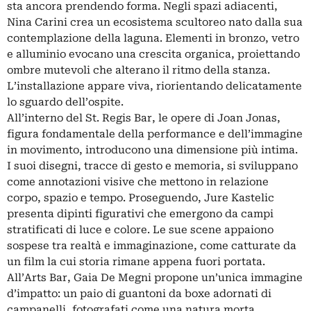
sta ancora prendendo forma. Negli spazi adiacenti,
Nina Carini crea un ecosistema scultoreo nato dalla sua
contemplazione della laguna. Elementi in bronzo, vetro
e alluminio evocano una crescita organica, proiettando
ombre mutevoli che alterano il ritmo della stanza.
L’installazione appare viva, riorientando delicatamente
lo sguardo dell’ospite.
All’interno del St. Regis Bar, le opere di Joan Jonas,
figura fondamentale della performance e dell’immagine
in movimento, introducono una dimensione più intima.
I suoi disegni, tracce di gesto e memoria, si sviluppano
come annotazioni visive che mettono in relazione
corpo, spazio e tempo. Proseguendo, Jure Kastelic
presenta dipinti figurativi che emergono da campi
stratificati di luce e colore. Le sue scene appaiono
sospese tra realtà e immaginazione, come catturate da
un film la cui storia rimane appena fuori portata.
All’Arts Bar, Gaia De Megni propone un’unica immagine
d’impatto: un paio di guantoni da boxe adornati di
campanelli, fotografati come una natura morta.