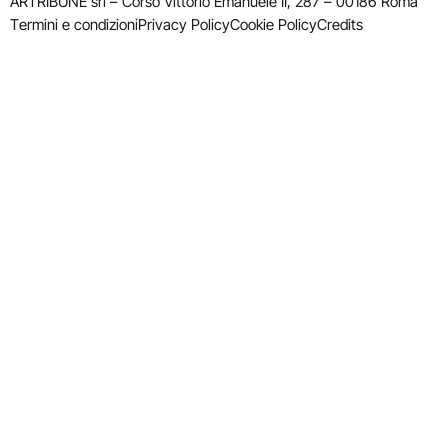
ARTRIBUNE srl – Corso Vittorio Emanuele II, 287 – 00186 Roma
Termini e condizioni
Privacy Policy
Cookie Policy
Credits