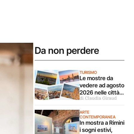
Da non perdere
TURISMO
Le mostre da
vedere ad agosto
2026 nelle città
di Claudia Giraud
d’arte europee
ARTE
CONTEMPORANEA
In mostra a Rimini
i sogni estivi,