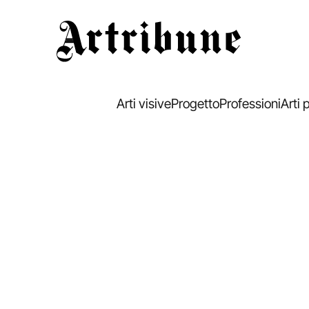
Artribune
Arti visive
Progetto
Professioni
Arti 