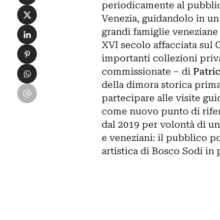
periodicamente al pubblic
Condividi su X
Venezia, guidandolo in un p
Condividi su LinkedIn
grandi famiglie veneziane
XVI secolo affacciata sul 
Condividi su Pinterest
importanti collezioni priv
Condividi su WhatsApp
commissionate – di
Patri
della dimora storica prima
Condividi su Email
partecipare alle visite guid
come nuovo punto di rifer
dal 2019 per volontà di un
e veneziani: il pubblico p
artistica di Bosco Sodi in