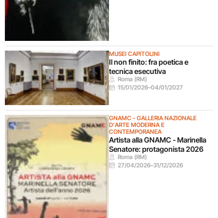
MUSEI CAPITOLINI
Il non finito: fra poetica e
tecnica esecutiva
Roma (RM)
15/01/2026
–
04/01/2027
GNAMC - GALLERIA NAZIONALE
D'ARTE MODERNA E
CONTEMPORANEA
Artista alla GNAMC - Marinella
Senatore: protagonista 2026
Roma (RM)
27/04/2026
–
31/12/2026