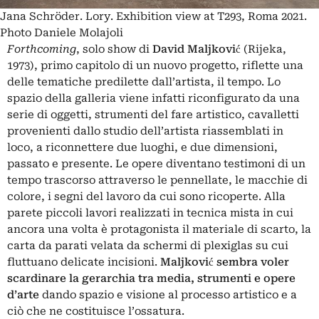
Jana Schröder. Lory. Exhibition view at T293, Roma 2021.
Photo Daniele Molajoli
Forthcoming
, solo show di
David Maljković
(Rijeka,
1973), primo capitolo di un nuovo progetto, riflette una
delle tematiche predilette dall’artista, il tempo. Lo
spazio della galleria viene infatti riconfigurato da una
serie di oggetti, strumenti del fare artistico, cavalletti
provenienti dallo studio dell’artista riassemblati in
loco, a riconnettere due luoghi, e due dimensioni,
passato e presente. Le opere diventano testimoni di un
tempo trascorso attraverso le pennellate, le macchie di
colore, i segni del lavoro da cui sono ricoperte. Alla
parete piccoli lavori realizzati in tecnica mista in cui
ancora una volta è protagonista il materiale di scarto, la
carta da parati velata da schermi di plexiglas su cui
fluttuano delicate incisioni.
Maljković sembra voler
scardinare la gerarchia tra media, strumenti e opere
d’arte
dando spazio e visione al processo artistico e a
ciò che ne costituisce l’ossatura.