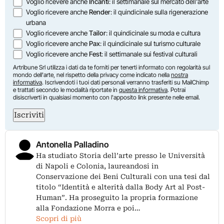
Voglio ricevere anche
Incanti
: il settimanale sul mercato dell'arte
Voglio ricevere anche
Render
: il quindicinale sulla rigenerazione
urbana
Voglio ricevere anche
Tailor
: il quindicinale su moda e cultura
Voglio ricevere anche
Pax
: il quindicinale sul turismo culturale
Voglio ricevere anche
Fest
: il settimanale sui festival culturali
Artribune Srl utilizza i dati da te forniti per tenerti informato con regolarità sul
mondo dell'arte, nel rispetto della privacy come indicato nella
nostra
informativa
. Iscrivendoti i tuoi dati personali verranno trasferiti su MailChimp
e trattati secondo le modalità riportate in
questa informativa
. Potrai
disiscriverti in qualsiasi momento con l'apposito link presente nelle email.
Iscriviti
Antonella Palladino
Ha studiato Storia dell’arte presso le Università
di Napoli e Colonia, laureandosi in
Conservazione dei Beni Culturali con una tesi dal
titolo “Identità e alterità dalla Body Art al Post-
Human”. Ha proseguito la propria formazione
alla Fondazione Morra e poi…
Scopri di più