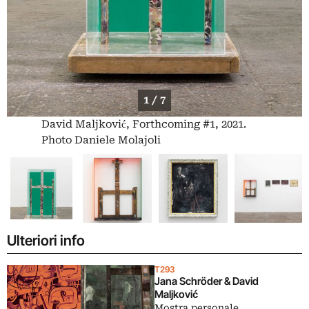
1 / 7
David Maljković, Forthcoming #1, 2021.
Photo Daniele Molajoli
Ulteriori info
T293
Jana Schröder & David
Maljković
Mostra personale.