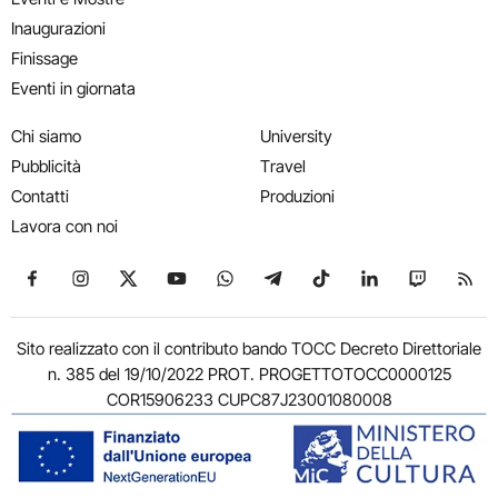
Inaugurazioni
Finissage
Eventi in giornata
Chi siamo
University
Pubblicità
Travel
Contatti
Produzioni
Lavora con noi
Seguici su Facebook
Seguici su Instagram
Seguici su X
Seguici su YouTube
Seguici su WhatsApp
Seguici su Telegram
Seguici su TikTok
Seguici su Link
Seguici su
Segui
Sito realizzato con il contributo bando TOCC Decreto Direttoriale
n. 385 del 19/10/2022 PROT. PROGETTOTOCC0000125
COR15906233 CUPC87J23001080008