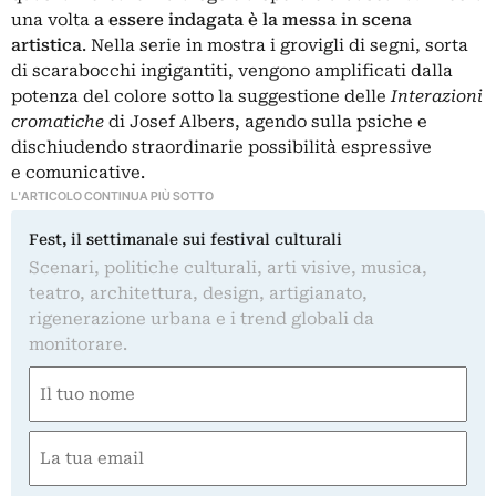
una volta
a essere indagata è la messa in scena
artistica
. Nella serie in mostra i grovigli di segni, sorta
di scarabocchi ingigantiti, vengono amplificati dalla
potenza del colore sotto la suggestione delle
Interazioni
cromatiche
di
Josef Albers
, agendo sulla psiche e
dischiudendo straordinarie possibilità espressive
e comunicative.
L'ARTICOLO CONTINUA PIÙ SOTTO
Fest, il settimanale sui festival culturali
Scenari, politiche culturali, arti visive, musica,
teatro, architettura, design, artigianato,
rigenerazione urbana e i trend globali da
monitorare.
Nome
(Required)
First
Email
(Required)