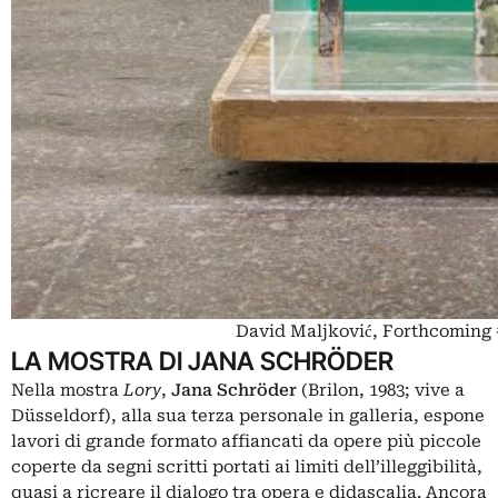
David Maljković, Forthcoming 
LA MOSTRA DI JANA SCHRÖDER
Nella mostra
Lory
,
Jana Schröder
(Brilon, 1983; vive a
Düsseldorf), alla sua terza personale in galleria, espone
lavori di grande formato affiancati da opere più piccole
coperte da segni scritti portati ai limiti dell’illeggibilità,
quasi a ricreare il dialogo tra opera e didascalia. Ancora