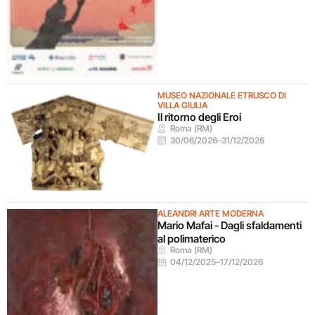
MUSEO NAZIONALE ETRUSCO DI
VILLA GIULIA
Il ritorno degli Eroi
Roma (RM)
30/06/2026
–
31/12/2026
ALEANDRI ARTE MODERNA
Mario Mafai - Dagli sfaldamenti
al polimaterico
Roma (RM)
04/12/2025
–
17/12/2026