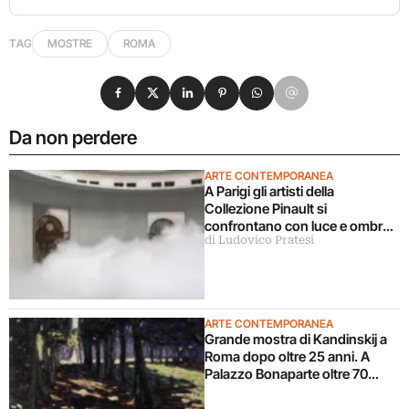
TAG
MOSTRE
ROMA
Condividi su Facebook
Condividi su X
Condividi su LinkedIn
Condividi su Pinterest
Condividi su WhatsApp
Condividi su Email
Da non perdere
ARTE CONTEMPORANEA
A Parigi gli artisti della
Collezione Pinault si
confrontano con luce e ombra
di Ludovico Pratesi
in una grande mostra
ARTE CONTEMPORANEA
Grande mostra di Kandinskij a
Roma dopo oltre 25 anni. A
Palazzo Bonaparte oltre 70
opere dal Pompidou