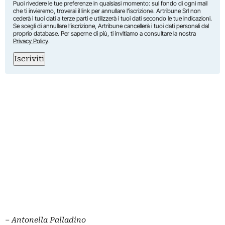
Puoi rivedere le tue preferenze in qualsiasi momento: sul fondo di ogni mail
che ti invieremo, troverai il link per annullare l’iscrizione. Artribune Srl non
cederà i tuoi dati a terze parti e utilizzerà i tuoi dati secondo le tue indicazioni.
Se scegli di annullare l’iscrizione, Artribune cancellerà i tuoi dati personali dal
proprio database. Per saperne di più, ti invitiamo a consultare la nostra
Privacy Policy
.
Iscriviti
‒
Antonella Palladino