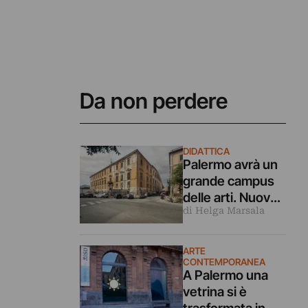
Da non perdere
DIDATTICA
Palermo avrà un
grande campus
delle arti. Nuova
di Helga Marsala
sede
dell’Accademia in
un complesso
ARTE
monumentale
CONTEMPORANEA
A Palermo una
recuperato
vetrina si è