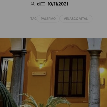
di
10/11/2021
TAG
PALERMO
VELASCO VITALI