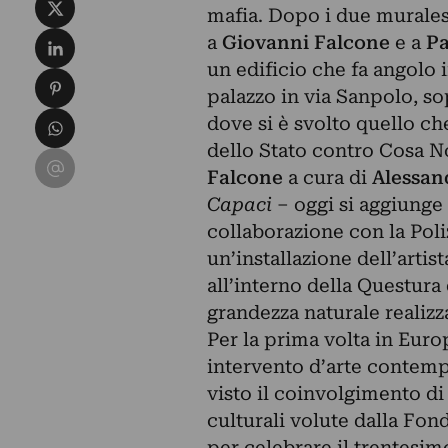
Condividi su X
mafia.
Dopo i due murales r
Condividi su LinkedIn
a
Giovanni Falcone
e a
Pa
un edificio che fa angolo 
Condividi su Pinterest
palazzo in via Sanpolo, so
Condividi su WhatsApp
dove si è svolto quello ch
dello Stato contro Cosa N
Condividi su Email
Falcone
a cura di
Alessand
Capaci
– oggi si aggiunge 
collaborazione con la Poli
un’installazione dell’artis
all’interno della Questura 
grandezza naturale realizza
Per la prima volta in Europ
intervento d’arte contemp
visto il coinvolgimento di 
culturali volute dalla Fo
per celebrare il trentesim