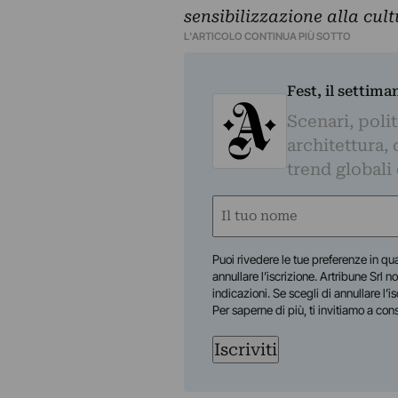
sensibilizzazione alla cult
L'ARTICOLO CONTINUA PIÙ SOTTO
Fest, il settima
Scenari, polit
architettura, 
trend globali
Nome
(Required)
First
Puoi rivedere le tue preferenze in qua
annullare l’iscrizione. Artribune Srl no
indicazioni. Se scegli di annullare l’i
Per saperne di più, ti invitiamo a con
Iscriviti