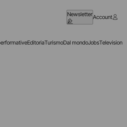
Newsletter
Account
performative
Editoria
Turismo
Dal mondo
Jobs
Television