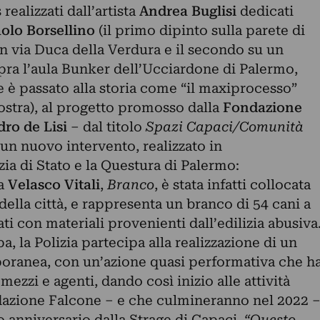
ealizzati dall’artista
Andrea Buglisi
dedicati
olo Borsellino
(il primo dipinto sulla parete di
in via Duca della Verdura e il secondo su un
pra l’aula Bunker dell’Ucciardone di Palermo,
e è passato alla storia come “il maxiprocesso”
ostra), al progetto promosso dalla
Fondazione
ro de Lisi
– dal titolo
Spazi Capaci/Comunità
un nuovo intervento, realizzato in
zia di Stato e la Questura di Palermo:
ta
Velasco Vitali
,
Branco
, è stata infatti collocata
della città, e rappresenta un branco di 54 cani a
ti con materiali provenienti dall’edilizia abusiva
a, la Polizia partecipa alla realizzazione di un
oranea, con un’azione quasi performativa che h
mezzi e agenti, dando così inizio alle attività
ndazione Falcone – e che culmineranno nel 2022 
o anniversario dalla Strage di Capaci.
“Questo