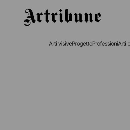
Artribune
Arti visive
Progetto
Professioni
Arti 