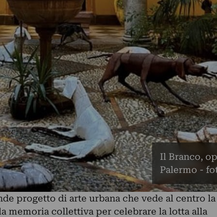
Il Branco, op
Palermo - f
nde progetto di arte urbana che vede al centro la
lla memoria collettiva per celebrare la lotta alla