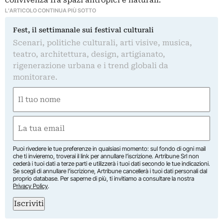
L'ARTICOLO CONTINUA PIÙ SOTTO
Fest, il settimanale sui festival culturali
Scenari, politiche culturali, arti visive, musica,
teatro, architettura, design, artigianato,
rigenerazione urbana e i trend globali da
monitorare.
Nome
(Required)
First
Email
(Required)
Puoi rivedere le tue preferenze in qualsiasi momento: sul fondo di ogni mail
che ti invieremo, troverai il link per annullare l’iscrizione. Artribune Srl non
cederà i tuoi dati a terze parti e utilizzerà i tuoi dati secondo le tue indicazioni.
Se scegli di annullare l’iscrizione, Artribune cancellerà i tuoi dati personali dal
proprio database. Per saperne di più, ti invitiamo a consultare la nostra
Privacy Policy
.
Iscriviti