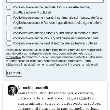
Opzioni
Voglio ricevere anche
Segnala
: focus su mostre, festival,
didattica ed eventi culturali
Voglio ricevere anche
Incanti
: il settimanale sul mercato dell'arte
Voglio ricevere anche
Render
: il quindicinale sulla rigenerazione
urbana
Voglio ricevere anche
Tailor
: il quindicinale su moda e cultura
Voglio ricevere anche
Pax
: il quindicinale sul turismo culturale
Voglio ricevere anche
Fest
: il settimanale sui festival culturali
Artribune Srl utilizza i dati da te forniti per tenerti informato con regolarità sul
mondo dell'arte, nel rispetto della privacy come indicato nella
nostra
informativa
. Iscrivendoti i tuoi dati personali verranno trasferiti su MailChimp
e trattati secondo le modalità riportate in
questa informativa
. Potrai
disiscriverti in qualsiasi momento con l'apposito link presente nelle email.
Iscriviti
Niccolò Lucarelli
Laureato in Studi Internazionali, è curatore,
critico d’arte, di teatro e di jazz, e saggista di
storia militare. Scrive su varie riviste di settore,
cercando di fissare sulla pagina quella bellezza