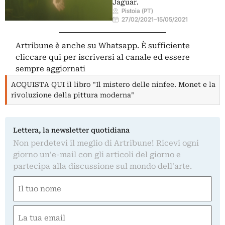
Jaguar.
Pistoia (PT)
27/02/2021
–
15/05/2021
Artribune è anche su Whatsapp. È sufficiente
cliccare qui
per iscriversi al canale ed essere
sempre aggiornati
ACQUISTA QUI il libro "Il mistero delle ninfee. Monet e la
rivoluzione della pittura moderna"
Lettera, la newsletter quotidiana
Non perdetevi il meglio di Artribune! Ricevi ogni
giorno un'e-mail con gli articoli del giorno e
partecipa alla discussione sul mondo dell'arte.
Nome
(Required)
First
Email
(Required)