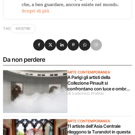
che, a ben guardare, ancora esiste nel mondo.
Scopri di più
TAG
MOSTRE
Condividi su Facebook
Condividi su X
Condividi su LinkedIn
Condividi su Pinterest
Condividi su WhatsApp
Condividi su Email
Da non perdere
ARTE CONTEMPORANEA
A Parigi gli artisti della
Collezione Pinault si
confrontano con luce e ombra
di Ludovico Pratesi
in una grande mostra
ARTE CONTEMPORANEA
11 artiste dell’Asia Centrale
rileggono la Turandot in questa