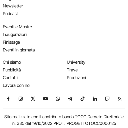
Newsletter
Podcast
Eventi e Mostre
Inaugurazioni
Finissage
Eventi in giornata
Chi siamo
University
Pubblicità
Travel
Contatti
Produzioni
Lavora con noi
Seguici su Facebook
Seguici su Instagram
Seguici su X
Seguici su YouTube
Seguici su WhatsApp
Seguici su Telegram
Seguici su TikTok
Seguici su Link
Seguici su
Segui
Sito realizzato con il contributo bando TOCC Decreto Direttoriale
n. 385 del 19/10/2022 PROT. PROGETTOTOCC0000125