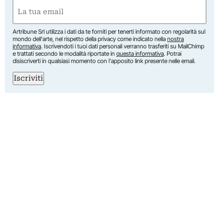
First
Email
(Required)
Artribune Srl utilizza i dati da te forniti per tenerti informato con regolarità sul
mondo dell'arte, nel rispetto della privacy come indicato nella
nostra
informativa
. Iscrivendoti i tuoi dati personali verranno trasferiti su MailChimp
e trattati secondo le modalità riportate in
questa informativa
. Potrai
disiscriverti in qualsiasi momento con l'apposito link presente nelle email.
Iscriviti