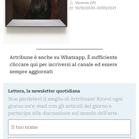
Vicenza (VI)
10/10/2020
–
31/05/2021
Artribune è anche su Whatsapp. È sufficiente
cliccare qui
per iscriversi al canale ed essere
sempre aggiornati
Lettera, la newsletter quotidiana
Non perdetevi il meglio di Artribune! Ricevi ogni
giorno un'e-mail con gli articoli del giorno e
partecipa alla discussione sul mondo dell'arte.
Nome
(Required)