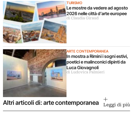
TURISMO
Le mostre da vedere ad agosto
2026 nelle città d’arte europee
di Claudia Giraud
ARTE CONTEMPORANEA
In mostra a Rimini i sogni estivi,
poetici e malinconici dipinti da
Luca Giovagnoli
di Ludovica Palmieri
Altri articoli di: arte contemporanea
Leggi di più