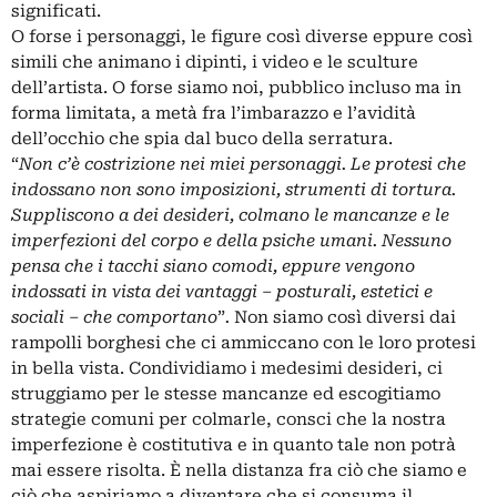
significati.
O forse i personaggi, le figure così diverse eppure così
simili che animano i dipinti, i video e le sculture
dell’artista. O forse siamo noi, pubblico incluso ma in
forma limitata, a metà fra l’imbarazzo e l’avidità
dell’occhio che spia dal buco della serratura.
“
Non c’è costrizione nei miei personaggi. Le protesi che
indossano non sono imposizioni, strumenti di tortura.
Suppliscono a dei desideri, colmano le mancanze e le
imperfezioni del corpo e della psiche umani. Nessuno
pensa che i tacchi siano comodi, eppure vengono
indossati in vista dei vantaggi – posturali, estetici e
sociali – che comportano
”
.
Non siamo così diversi dai
rampolli borghesi che ci ammiccano con le loro protesi
in bella vista. Condividiamo i medesimi desideri, ci
struggiamo per le stesse mancanze ed escogitiamo
strategie comuni per colmarle, consci che la nostra
imperfezione è costitutiva e in quanto tale non potrà
mai essere risolta. È nella distanza fra ciò che siamo e
ciò che aspiriamo a diventare che si consuma il