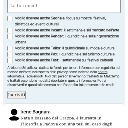
First
Email
(Required)
Opzioni
Voglio ricevere anche
Segnala
: focus su mostre, festival,
didattica ed eventi culturali
Voglio ricevere anche
Incanti
: il settimanale sul mercato dell'arte
Voglio ricevere anche
Render
: il quindicinale sulla rigenerazione
urbana
Voglio ricevere anche
Tailor
: il quindicinale su moda e cultura
Voglio ricevere anche
Pax
: il quindicinale sul turismo culturale
Voglio ricevere anche
Fest
: il settimanale sui festival culturali
Artribune Srl utilizza i dati da te forniti per tenerti informato con regolarità sul
mondo dell'arte, nel rispetto della privacy come indicato nella
nostra
informativa
. Iscrivendoti i tuoi dati personali verranno trasferiti su MailChimp
e trattati secondo le modalità riportate in
questa informativa
. Potrai
disiscriverti in qualsiasi momento con l'apposito link presente nelle email.
Iscriviti
Irene Bagnara
Nata a Bassano del Grappa, è laureata in
Filosofia a Padova con una tesi sul caso degli