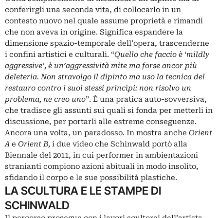
conferirgli una seconda vita, di collocarlo in un
contesto nuovo nel quale assume proprietà e rimandi
che non aveva in origine. Significa espandere la
dimensione spazio-temporale dell’opera, trascenderne
i confini artistici e culturali. “
Quello che faccio è ‘mildly
aggressive’, è un’aggressività mite ma forse ancor più
deleteria. Non stravolgo il dipinto ma uso la tecnica del
restauro contro i suoi stessi princìpi: non risolvo un
problema, ne creo uno
”. È una pratica auto-sovversiva,
che tradisce gli assunti sui quali si fonda per metterli in
discussione, per portarli alle estreme conseguenze.
Ancora una volta, un paradosso. In mostra anche
Orient
A
e
Orient B,
i due video che Schinwald portò alla
Biennale del 2011, in cui performer in ambientazioni
stranianti compiono azioni abituali in modo insolito,
sfidando il corpo e le sue possibilità plastiche.
LA SCULTURA E LE STAMPE DI
SCHINWALD
Il percorso prosegue con i lavori scultorei dell’artista,