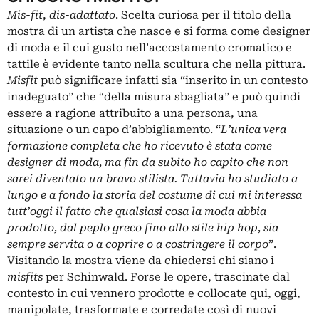
Mis-fit
,
dis-adattato
. Scelta curiosa per il titolo della
mostra di un artista che nasce e si forma come designer
di moda e il cui gusto nell’accostamento cromatico e
tattile è evidente tanto nella scultura che nella pittura.
Misfit
può significare infatti sia “inserito in un contesto
inadeguato” che “della misura sbagliata” e può quindi
essere a ragione attribuito a una persona, una
situazione o un capo d’abbigliamento. “
L’unica vera
formazione completa che ho ricevuto è stata come
designer di moda, ma fin da subito ho capito che non
sarei diventato un bravo stilista. Tuttavia ho studiato a
lungo e a fondo la storia del costume di cui mi interessa
tutt’oggi il fatto che qualsiasi cosa la moda abbia
prodotto, dal peplo greco fino allo stile hip hop, sia
sempre servita o a coprire o a costringere il corpo
”.
Visitando la mostra viene da chiedersi chi siano i
misfits
per Schinwald. Forse le opere, trascinate dal
contesto in cui vennero prodotte e collocate qui, oggi,
manipolate, trasformate e corredate così di nuovi