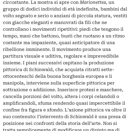
circostante. La mostra si apre con
Marionettes
, un
gruppo di dodici individui di età indefinita, bambini dal
volto segnato e serio o anziani di piccola statura, vestiti
con giacche eleganti e manovrati da fili che ne
controllano i movimenti ripetitivi: piedi che tengono il
tempo, mani che battono, busti che ruotano a un ritmo
costante ma impaziente, quasi anticipatore di una
ribellione imminente. Il movimento produce una
partitura visuale e uditiva, regolare e imprevedibile
insieme. I piani successivi ospitano la produzione
pittorica di Schinwald, che acquista ritratti sette-
ottocenteschi della buona borghesia europea e li
manipola, interviene sulla superficie pittorica per
sottrazione o addizione. Inserisce protesi e maschere,
cancella porzioni del volto, altera i corpi celandoli o
amplificandoli, sfuma rendendo quasi impercettibile il
confine fra figura e sfondo. L’azione pittorica va oltre il
suo contenuto: l’intervento di Schinwald è una presa di
posizione nei confronti della storia dell’arte. Non si
tratta semplicemente di modificare un dipinto ma di