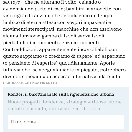
sex toys
– che ne alterano il volto, celando o
evidenziando parte di esso; bambini-marionette con
visi rugosi da anziani che scandiscono un tempo
limbico di eterna attesa con sospiri impazienti e
movimenti stereotipati; macchine che non assolvono
alcuna funzione; gambe di tavoli senza tavoli,
piedistalli di monumenti senza monumenti.
Contraddizioni, apparentemente inconciliabili con
quanto sappiamo (o crediamo di sapere) ed esperiamo
(o pensiamo di esperire) quotidianamente. Aporie
tuttavia che, se adeguatamente impiegate, potrebbero
diventare modalità di accesso alternative alla realtà.
L'ARTICOLO CONTINUA PIÙ SOTTO
Render, il bisettimanale sulla rigenerazione urbana
Nuovi progetti, tendenze, strategie virtuose, storie
da tutto il mondo, interviste e molto altro.
Nome
(Required)