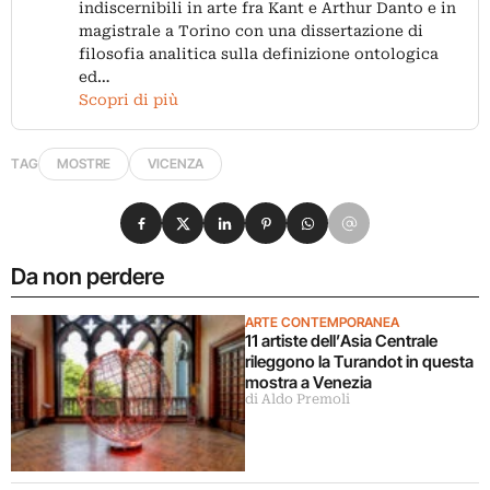
indiscernibili in arte fra Kant e Arthur Danto e in
magistrale a Torino con una dissertazione di
filosofia analitica sulla definizione ontologica
ed…
Scopri di più
TAG
MOSTRE
VICENZA
Condividi su Facebook
Condividi su X
Condividi su LinkedIn
Condividi su Pinterest
Condividi su WhatsApp
Condividi su Email
Da non perdere
ARTE CONTEMPORANEA
11 artiste dell’Asia Centrale
rileggono la Turandot in questa
mostra a Venezia
di Aldo Premoli