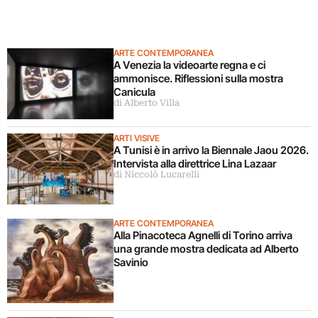
ARTE CONTEMPORANEA
A Venezia la videoarte regna e ci
ammonisce. Riflessioni sulla mostra
Canicula
di Alberto Villa
ARTI VISIVE
A Tunisi è in arrivo la Biennale Jaou 2026.
Intervista alla direttrice Lina Lazaar
di Niccolò Lucarelli
ARTE CONTEMPORANEA
Alla Pinacoteca Agnelli di Torino arriva
una grande mostra dedicata ad Alberto
Savinio