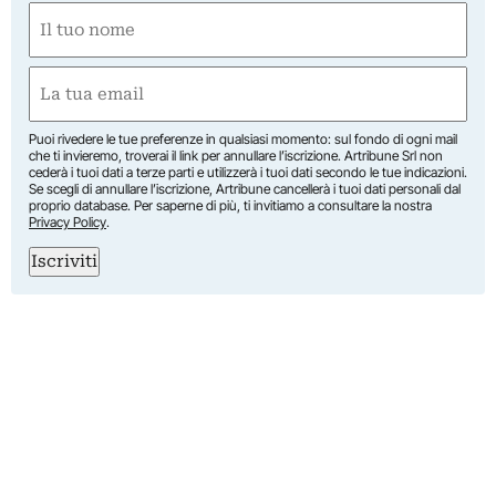
Nome
(Required)
First
Email
(Required)
Puoi rivedere le tue preferenze in qualsiasi momento: sul fondo di ogni mail
che ti invieremo, troverai il link per annullare l’iscrizione. Artribune Srl non
cederà i tuoi dati a terze parti e utilizzerà i tuoi dati secondo le tue indicazioni.
Se scegli di annullare l’iscrizione, Artribune cancellerà i tuoi dati personali dal
proprio database. Per saperne di più, ti invitiamo a consultare la nostra
Privacy Policy
.
Iscriviti