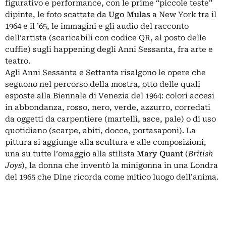
figurativo e performance, con le prime “piccole teste”
dipinte, le foto scattate da
Ugo Mulas
a New York tra il
1964 e il ’65, le immagini e gli audio del racconto
dell’artista (scaricabili con codice QR, al posto delle
cuffie) sugli happening degli Anni Sessanta, fra arte e
teatro.
Agli Anni Sessanta e Settanta risalgono le opere che
seguono nel percorso della mostra, otto delle quali
esposte alla Biennale di Venezia del 1964: colori accesi
in abbondanza, rosso, nero, verde, azzurro, corredati
da oggetti da carpentiere (martelli, asce, pale) o di uso
quotidiano (scarpe, abiti, docce, portasaponi). La
pittura si aggiunge alla scultura e alle composizioni,
una su tutte l’omaggio alla stilista
Mary Quant
(
British
Joys
), la donna che inventò la minigonna in una Londra
del 1965 che Dine ricorda come mitico luogo dell’anima.