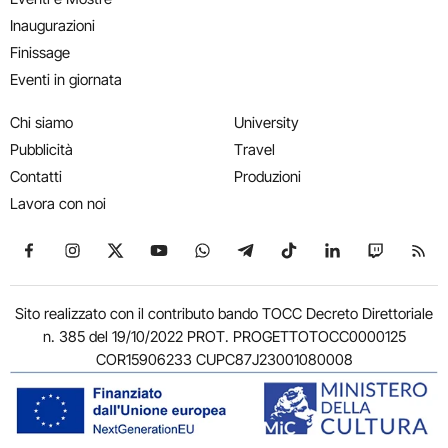
Inaugurazioni
Finissage
Eventi in giornata
Chi siamo
University
Pubblicità
Travel
Contatti
Produzioni
Lavora con noi
Seguici su Facebook
Seguici su Instagram
Seguici su X
Seguici su YouTube
Seguici su WhatsApp
Seguici su Telegram
Seguici su TikTok
Seguici su Link
Seguici su
Segui
Sito realizzato con il contributo bando TOCC Decreto Direttoriale
n. 385 del 19/10/2022 PROT. PROGETTOTOCC0000125
COR15906233 CUPC87J23001080008