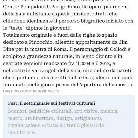
Centre Pompidou di Parigi. Fino alle opere più recenti
della sala antistante a quella iniziale, ritratti che
chiudono idealmente il percorso biografico iniziato con
le “teste” dipinte in gioventù.
Totalmente originale e fuori dalle righe lo spazio
dedicato a Pinocchio, allestito appositamente da Jim
Dine per la mostra di Roma. Il personaggio di Collodi è
scolpito a grandezza naturale, in legno dipinto e in
svariate versioni realizzate fra il 2004 e il 2013, e
collocato in vari angoli della sala, circondato da pareti
che riportano poemi scritti dall’artista, alcuni dei quali
terminati pochi giorni prima dell’apertura della mostra.
L'ARTICOLO CONTINUA PIÙ SOTTO
Fest, il settimanale sui festival culturali
Scenari, politiche culturali, arti visive, musica,
teatro, architettura, design, artigianato,
rigenerazione urbana e i trend globali da
monitorare.