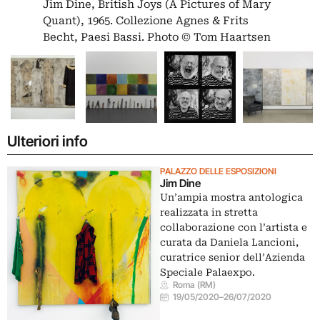
Jim Dine, British Joys (A Pictures of Mary
Quant), 1965. Collezione Agnes & Frits
Becht, Paesi Bassi. Photo © Tom Haartsen
Ulteriori info
PALAZZO DELLE ESPOSIZIONI
Jim Dine
Un’ampia mostra antologica
realizzata in stretta
collaborazione con l’artista e
curata da Daniela Lancioni,
curatrice senior dell’Azienda
Speciale Palaexpo.
Roma (RM)
19/05/2020
–
26/07/2020