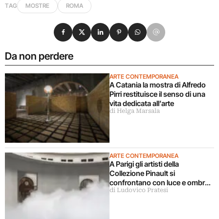
TAG
MOSTRE
ROMA
Condividi su Facebook
Condividi su X
Condividi su LinkedIn
Condividi su Pinterest
Condividi su WhatsApp
Condividi su Email
Da non perdere
ARTE CONTEMPORANEA
A Catania la mostra di Alfredo
Pirri restituisce il senso di una
vita dedicata all’arte
di Helga Marsala
ARTE CONTEMPORANEA
A Parigi gli artisti della
Collezione Pinault si
confrontano con luce e ombra
di Ludovico Pratesi
in una grande mostra