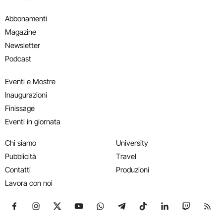
Abbonamenti
Magazine
Newsletter
Podcast
Eventi e Mostre
Inaugurazioni
Finissage
Eventi in giornata
Chi siamo
University
Pubblicità
Travel
Contatti
Produzioni
Lavora con noi
Seguici su Facebook
Seguici su Instagram
Seguici su X
Seguici su YouTube
Seguici su WhatsApp
Seguici su Telegram
Seguici su TikTok
Seguici su Link
Seguici su
Segui