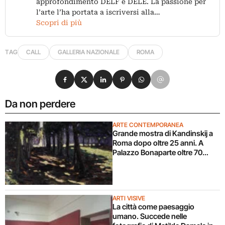
approfondimento DELF e DELE. La passione per
l’arte l’ha portata a iscriversi alla…
Scopri di più
TAG
CALL
GALLERIA NAZIONALE
ROMA
Condividi su Facebook
Condividi su X
Condividi su LinkedIn
Condividi su Pinterest
Condividi su WhatsApp
Condividi su Email
Da non perdere
ARTE CONTEMPORANEA
Grande mostra di Kandinskij a
Roma dopo oltre 25 anni. A
Palazzo Bonaparte oltre 70
opere dal Pompidou
ARTI VISIVE
La città come paesaggio
umano. Succede nelle