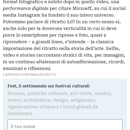
format fotografico e subito dopo in quello video, una
performance digitale
per citare Mirzoeff, su cui il social
media Instagram ha fondato il suo intero universo.
Potremmo parlare di ritratto 3.0? In un certo senso si,
anche solo per la doverosa verticalità in cui si deve
porre lo smartphone per riprese e foto, quasi a
riprendere – a grandi linee, s’intende – la classica
impostazione del ritratto nella storia dell’arte. Selfie,
video e stories raccontano stralci di vita, per immagini,
in un continuo altalenarsi di autoaffermazione, ricordi,
emozioni e riflessioni.
L'ARTICOLO CONTINUA PIÙ SOTTO
Fest, il settimanale sui festival culturali
Scenari, politiche culturali, arti visive, musica,
teatro, architettura, design, artigianato,
rigenerazione urbana e i trend globali da
monitorare.
Nome
(Required)