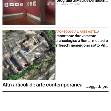
fotografie di Matilde Damele in
di Fabio Petrelli
mostra a Roma
ARCHEOLOGIA & ARTE ANTICA
Importante ritrovamento
archeologico a Roma: mosaici e
affreschi riemergono sotto Villa
Celimontana durante un
cantiere
Altri articoli di: arte contemporanea
Leggi di più