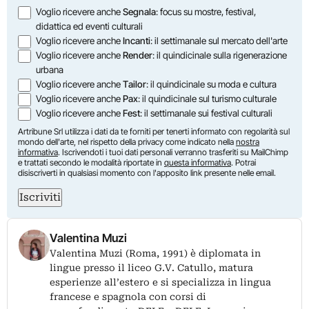
Opzioni
Voglio ricevere anche
Segnala
: focus su mostre, festival,
didattica ed eventi culturali
Voglio ricevere anche
Incanti
: il settimanale sul mercato dell'arte
Voglio ricevere anche
Render
: il quindicinale sulla rigenerazione
urbana
Voglio ricevere anche
Tailor
: il quindicinale su moda e cultura
Voglio ricevere anche
Pax
: il quindicinale sul turismo culturale
Voglio ricevere anche
Fest
: il settimanale sui festival culturali
Artribune Srl utilizza i dati da te forniti per tenerti informato con regolarità sul
mondo dell'arte, nel rispetto della privacy come indicato nella
nostra
informativa
. Iscrivendoti i tuoi dati personali verranno trasferiti su MailChimp
e trattati secondo le modalità riportate in
questa informativa
. Potrai
disiscriverti in qualsiasi momento con l'apposito link presente nelle email.
Iscriviti
Valentina Muzi
Valentina Muzi (Roma, 1991) è diplomata in
lingue presso il liceo G.V. Catullo, matura
esperienze all’estero e si specializza in lingua
francese e spagnola con corsi di