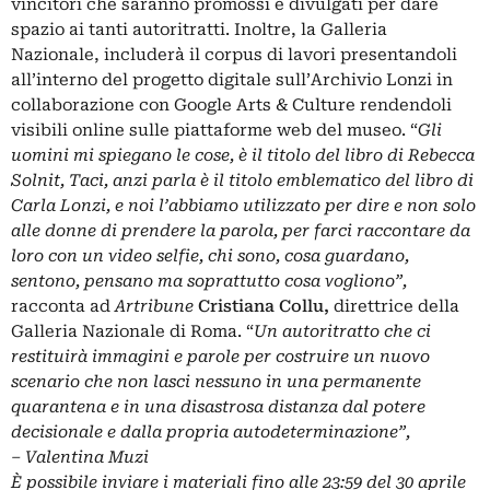
vincitori che saranno promossi e divulgati per dare
spazio ai tanti autoritratti. Inoltre, la Galleria
Nazionale, includerà il corpus di lavori presentandoli
all’interno del progetto digitale sull’Archivio Lonzi in
collaborazione con Google Arts & Culture rendendoli
visibili online sulle piattaforme web del museo. “
Gli
uomini mi spiegano le cose, è il titolo del libro di Rebecca
Solnit, Taci, anzi parla è il titolo emblematico del libro di
Carla Lonzi, e noi l’abbiamo utilizzato per dire e non solo
alle donne di prendere la parola, per farci raccontare da
loro con un video selfie, chi sono, cosa guardano,
sentono, pensano ma soprattutto cosa vogliono”,
racconta ad
Artribune
Cristiana Collu,
direttrice della
Galleria Nazionale di Roma. “
Un autoritratto che ci
restituirà immagini e parole per costruire un nuovo
scenario che non lasci nessuno in una permanente
quarantena e in una disastrosa distanza dal potere
decisionale e dalla propria autodeterminazione”,
– Valentina Muzi
È possibile inviare i materiali fino alle
23:59 del 30 aprile