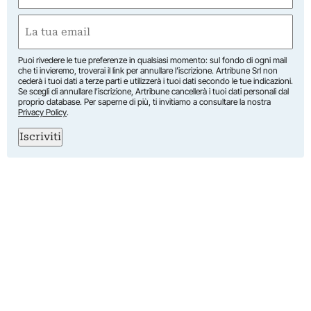
First
Email
(Required)
Puoi rivedere le tue preferenze in qualsiasi momento: sul fondo di ogni mail
che ti invieremo, troverai il link per annullare l’iscrizione. Artribune Srl non
cederà i tuoi dati a terze parti e utilizzerà i tuoi dati secondo le tue indicazioni.
Se scegli di annullare l’iscrizione, Artribune cancellerà i tuoi dati personali dal
proprio database. Per saperne di più, ti invitiamo a consultare la nostra
Privacy Policy
.
Iscriviti