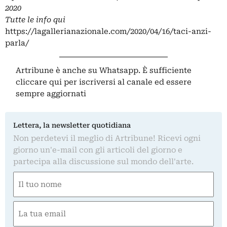
2020
Tutte le info qui
https://lagallerianazionale.com/2020/04/16/taci-anzi-
parla/
Artribune è anche su Whatsapp. È sufficiente
cliccare qui
per iscriversi al canale ed essere
sempre aggiornati
Lettera, la newsletter quotidiana
Non perdetevi il meglio di Artribune! Ricevi ogni
giorno un'e-mail con gli articoli del giorno e
partecipa alla discussione sul mondo dell'arte.
Nome
(Required)
First
Email
(Required)