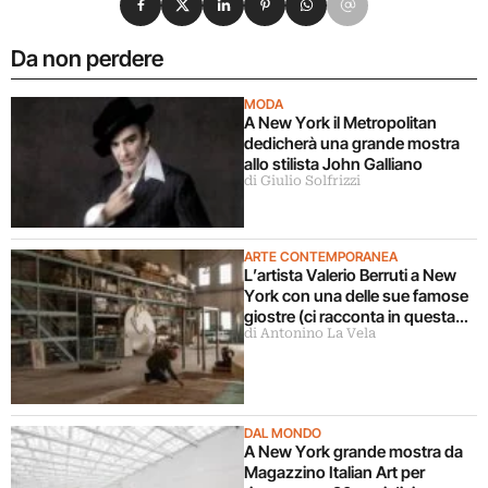
Da non perdere
MODA
A New York il Metropolitan
dedicherà una grande mostra
allo stilista John Galliano
di Giulio Solfrizzi
ARTE CONTEMPORANEA
L’artista Valerio Berruti a New
York con una delle sue famose
giostre (ci racconta in questa
di Antonino La Vela
intervista)
DAL MONDO
A New York grande mostra da
Magazzino Italian Art per