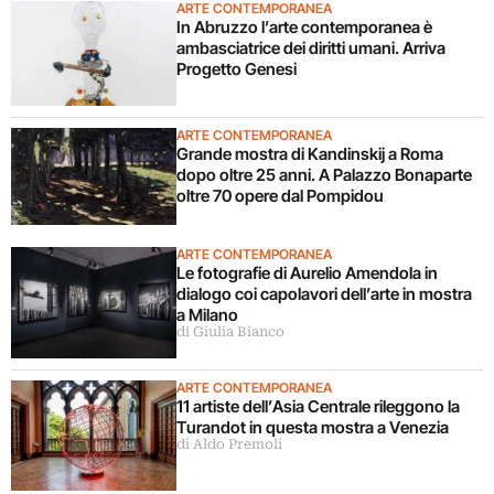
ARTE CONTEMPORANEA
In Abruzzo l’arte contemporanea è
ambasciatrice dei diritti umani. Arriva
Progetto Genesi
ARTE CONTEMPORANEA
Grande mostra di Kandinskij a Roma
dopo oltre 25 anni. A Palazzo Bonaparte
oltre 70 opere dal Pompidou
ARTE CONTEMPORANEA
Le fotografie di Aurelio Amendola in
dialogo coi capolavori dell’arte in mostra
a Milano
di Giulia Bianco
ARTE CONTEMPORANEA
11 artiste dell’Asia Centrale rileggono la
Turandot in questa mostra a Venezia
di Aldo Premoli