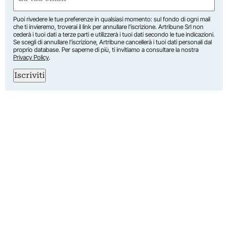
(Required)
Puoi rivedere le tue preferenze in qualsiasi momento: sul fondo di ogni mail
che ti invieremo, troverai il link per annullare l’iscrizione. Artribune Srl non
cederà i tuoi dati a terze parti e utilizzerà i tuoi dati secondo le tue indicazioni.
Se scegli di annullare l’iscrizione, Artribune cancellerà i tuoi dati personali dal
proprio database. Per saperne di più, ti invitiamo a consultare la nostra
Privacy Policy
.
Iscriviti