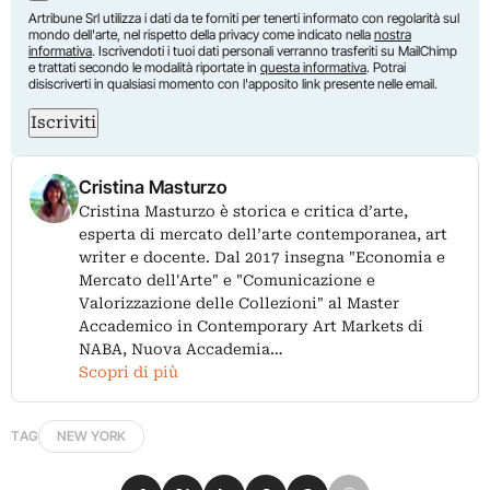
Artribune Srl utilizza i dati da te forniti per tenerti informato con regolarità sul
mondo dell'arte, nel rispetto della privacy come indicato nella
nostra
informativa
. Iscrivendoti i tuoi dati personali verranno trasferiti su MailChimp
e trattati secondo le modalità riportate in
questa informativa
. Potrai
disiscriverti in qualsiasi momento con l'apposito link presente nelle email.
Iscriviti
Cristina Masturzo
Cristina Masturzo è storica e critica d’arte,
esperta di mercato dell’arte contemporanea, art
writer e docente. Dal 2017 insegna "Economia e
Mercato dell'Arte" e "Comunicazione e
Valorizzazione delle Collezioni" al Master
Accademico in Contemporary Art Markets di
NABA, Nuova Accademia…
Scopri di più
TAG
NEW YORK
Condividi su Facebook
Condividi su X
Condividi su LinkedIn
Condividi su Pinterest
Condividi su WhatsApp
Condividi su Email