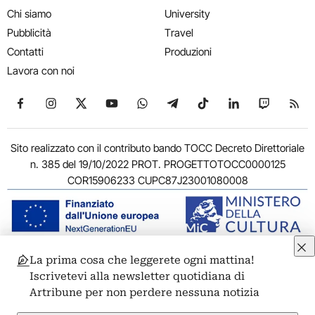
Chi siamo
University
Pubblicità
Travel
Contatti
Produzioni
Lavora con noi
Seguici su Facebook
Seguici su Instagram
Seguici su X
Seguici su YouTube
Seguici su WhatsApp
Seguici su Telegram
Seguici su TikTok
Seguici su Link
Seguici su
Segui
Sito realizzato con il contributo bando TOCC Decreto Direttoriale
n. 385 del 19/10/2022 PROT. PROGETTOTOCC0000125
COR15906233 CUPC87J23001080008
La prima cosa che leggerete ogni mattina!
© 2011-2026 ARTRIBUNE srl – Corso Vittorio Emanuele II, 287 –
Iscrivetevi alla newsletter quotidiana di
00186 Roma - P.I. 11381581005
Artribune per non perdere nessuna notizia
Privacy: Responsabile della protezione dei dati personali
ARTRIBUNE srl – Corso Vittorio Emanuele II, 287 – 00186 Roma