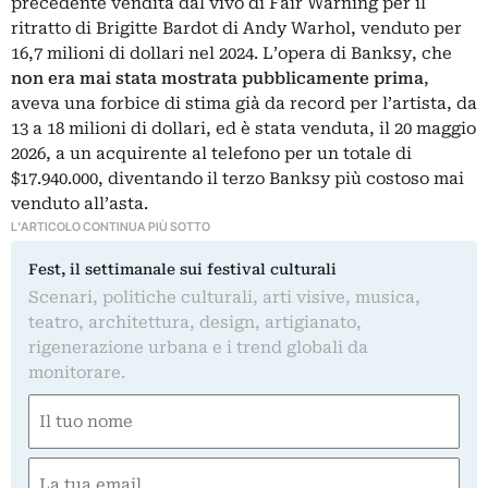
precedente vendita dal vivo di Fair Warning per il
ritratto di Brigitte Bardot di Andy Warhol, venduto per
16,7 milioni di dollari nel 2024. L’opera di Banksy, che
non era mai stata mostrata pubblicamente prima
,
aveva una forbice di stima già da record per l’artista, da
13 a 18 milioni di dollari, ed è stata venduta, il 20 maggio
2026, a un acquirente al telefono per un totale di
$17.940.000, diventando il terzo Banksy più costoso mai
venduto all’asta.
L'ARTICOLO CONTINUA PIÙ SOTTO
Fest, il settimanale sui festival culturali
Scenari, politiche culturali, arti visive, musica,
teatro, architettura, design, artigianato,
rigenerazione urbana e i trend globali da
monitorare.
Nome
(Required)
First
Email