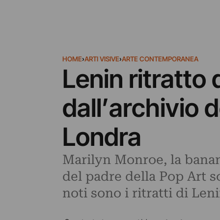
HOME
›
ARTI VISIVE
›
ARTE CONTEMPORANEA
Lenin ritratt
dall’archivio d
Londra
Marilyn Monroe, la banan
del padre della Pop Art s
noti sono i ritratti di Le