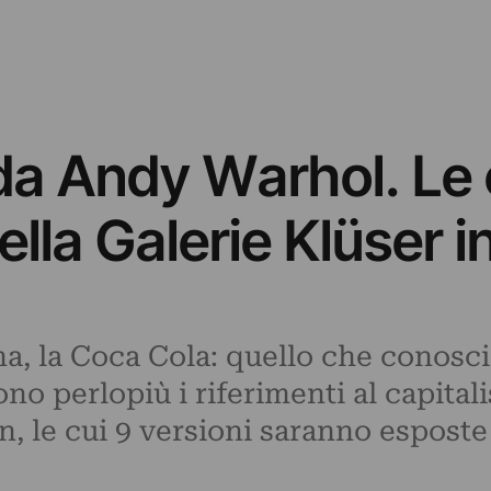
o da Andy Warhol. Le
ella Galerie Klüser i
a, la Coca Cola: quello che conosc
ono perlopiù i riferimenti al capit
nin, le cui 9 versioni saranno espost