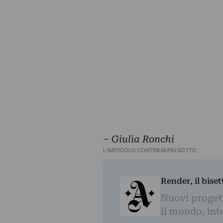
– Giulia Ronchi
L'ARTICOLO CONTINUA PIÙ SOTTO
Render, il bise
Nuovi progetti
il mondo, inte