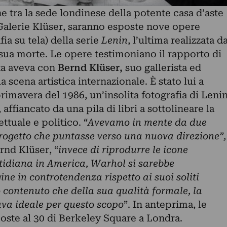
e tra la sede londinese della potente casa d’aste
a Galerie Klüser, saranno esposte nove opere
fia su tela) della serie
Lenin
, l’ultima realizzata d
sua morte. Le opere testimoniano il rapporto di
sta aveva con
Bernd Klüser,
suo gallerista ed
a scena artistica internazionale. È stato lui a
rimavera del 1986, un’insolita fotografia di Leni
 affiancato da una pila di libri a sottolineare la
ettuale e politico. “
Avevamo in mente da due
progetto che puntasse verso una nuova direzione”,
ernd Klüser, “
invece di riprodurre le icone
otidiana in America, Warhol si sarebbe
e in controtendenza rispetto ai suoi soliti
o contenuto che della sua qualità formale, la
ava ideale per questo scopo
”. In anteprima, le
ste al 30 di Berkeley Square a Londra.