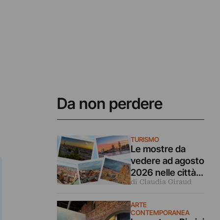
Da non perdere
TURISMO
Le mostre da
vedere ad agosto
2026 nelle città
di Claudia Giraud
d’arte europee
ARTE
CONTEMPORANEA