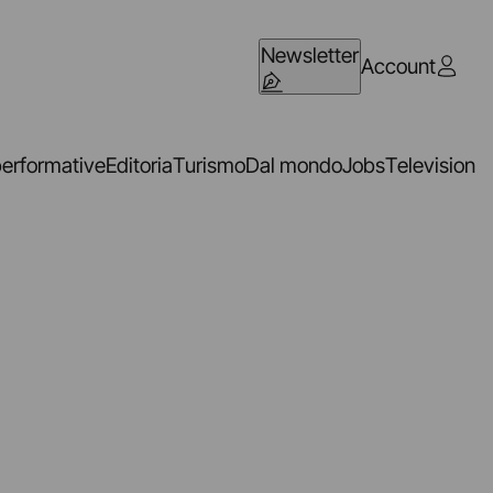
Newsletter
Account
performative
Editoria
Turismo
Dal mondo
Jobs
Television