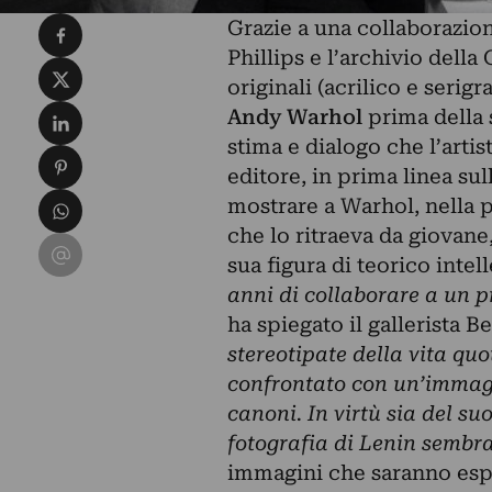
Condividi su Facebook
Grazie a una collaborazion
Phillips e l’archivio dell
Condividi su X
originali (acrilico e serigra
Condividi su LinkedIn
Andy Warhol
prima della 
stima e dialogo che l’arti
Condividi su Pinterest
editore, in prima linea sull
Condividi su WhatsApp
mostrare a Warhol, nella p
che lo ritraeva da giovane,
Condividi su Email
sua figura di teorico intell
anni di collaborare a un 
ha spiegato il gallerista B
stereotipate della vita qu
confrontato con un’immagin
canoni. In virtù sia del su
fotografia di Lenin sembr
immagini che saranno espo