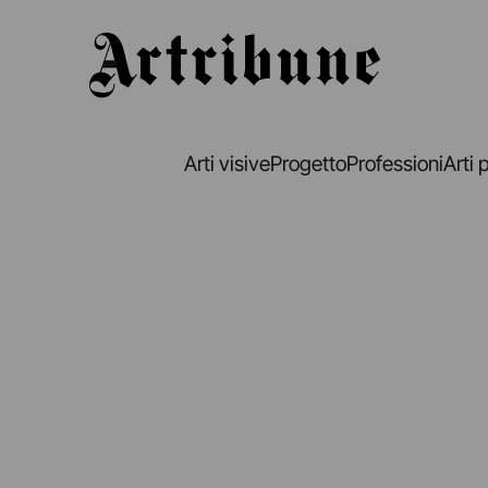
Artribune
Arti visive
Progetto
Professioni
Arti 