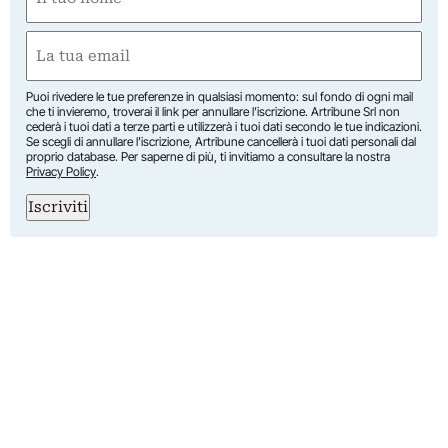
(Required)
First
Email
(Required)
Puoi rivedere le tue preferenze in qualsiasi momento: sul fondo di ogni mail
che ti invieremo, troverai il link per annullare l’iscrizione. Artribune Srl non
cederà i tuoi dati a terze parti e utilizzerà i tuoi dati secondo le tue indicazioni.
Se scegli di annullare l’iscrizione, Artribune cancellerà i tuoi dati personali dal
proprio database. Per saperne di più, ti invitiamo a consultare la nostra
Privacy Policy
.
Iscriviti