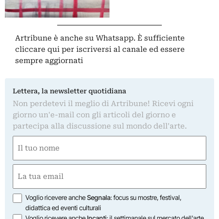
Artribune è anche su Whatsapp. È sufficiente
cliccare qui
per iscriversi al canale ed essere
sempre aggiornati
Lettera, la newsletter quotidiana
Non perdetevi il meglio di Artribune! Ricevi ogni
giorno un'e-mail con gli articoli del giorno e
partecipa alla discussione sul mondo dell'arte.
Nome
(Required)
First
Email
(Required)
Opzioni
Voglio ricevere anche
Segnala
: focus su mostre, festival,
didattica ed eventi culturali
Voglio ricevere anche
Incanti
: il settimanale sul mercato dell'arte