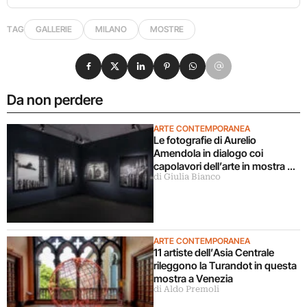
TAG
GALLERIE
MILANO
MOSTRE
Condividi su Facebook
Condividi su X
Condividi su LinkedIn
Condividi su Pinterest
Condividi su WhatsApp
Condividi su Email
Da non perdere
ARTE CONTEMPORANEA
Le fotografie di Aurelio
Amendola in dialogo coi
capolavori dell’arte in mostra a
di Giulia Bianco
Milano
ARTE CONTEMPORANEA
11 artiste dell’Asia Centrale
rileggono la Turandot in questa
mostra a Venezia
di Aldo Premoli