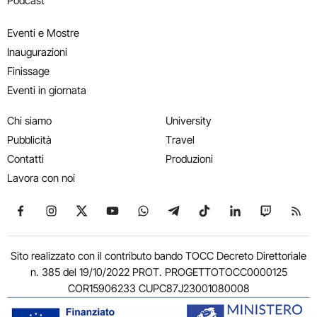
Podcast
Eventi e Mostre
Inaugurazioni
Finissage
Eventi in giornata
Chi siamo
University
Pubblicità
Travel
Contatti
Produzioni
Lavora con noi
Seguici su Facebook
Seguici su Instagram
Seguici su X
Seguici su YouTube
Seguici su WhatsApp
Seguici su Telegram
Seguici su TikTok
Seguici su Link
Seguici su
Segui
Sito realizzato con il contributo bando TOCC Decreto Direttoriale
n. 385 del 19/10/2022 PROT. PROGETTOTOCC0000125
COR15906233 CUPC87J23001080008