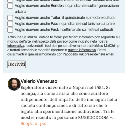
Voglio ricevere anche
Render
: il quindicinale sulla rigenerazione
urbana
Voglio ricevere anche
Tailor
: il quindicinale su moda e cultura
Voglio ricevere anche
Pax
: il quindicinale sul turismo culturale
Voglio ricevere anche
Fest
: il settimanale sui festival culturali
Artribune Srl utilizza i dati da te forniti per tenerti informato con regolarità sul
mondo dell'arte, nel rispetto della privacy come indicato nella
nostra
informativa
. Iscrivendoti i tuoi dati personali verranno trasferiti su MailChimp
e trattati secondo le modalità riportate in
questa informativa
. Potrai
disiscriverti in qualsiasi momento con l'apposito link presente nelle email.
Iscriviti
Valerio Veneruso
Esploratore visivo nato a Napoli nel 1984. Si
occupa, sia come artista che come curatore
indipendente, dell’impatto delle immagini nella
società contemporanea e di tutto ciò che è
legato alla sperimentazione audiovideo. Tra le
mostre recenti: la personale RUBEDODOOM –…
Scopri di più