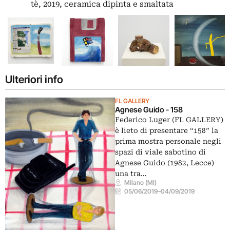
tè, 2019, ceramica dipinta e smaltata
Ulteriori info
FL GALLERY
Agnese Guido - 158
Federico Luger (FL GALLERY)
è lieto di presentare “158” la
prima mostra personale negli
spazi di viale sabotino di
Agnese Guido (1982, Lecce)
una tra…
Milano (MI)
05/06/2019
–
04/09/2019