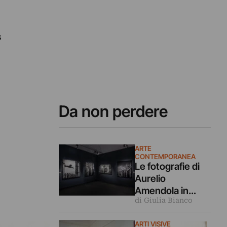
s
Da non perdere
ARTE
CONTEMPORANEA
Le fotografie di
Aurelio
Amendola in
di Giulia Bianco
dialogo coi
capolavori
ARTI VISIVE