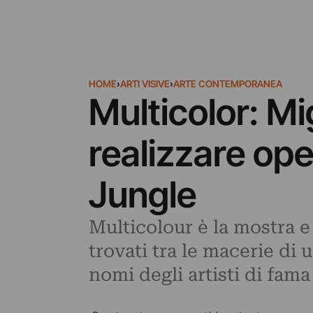
HOME
›
ARTI VISIVE
›
ARTE CONTEMPORANEA
Multicolor: Mig
realizzare oper
Jungle
Multicolour è la mostra e 
trovati tra le macerie di 
nomi degli artisti di fam