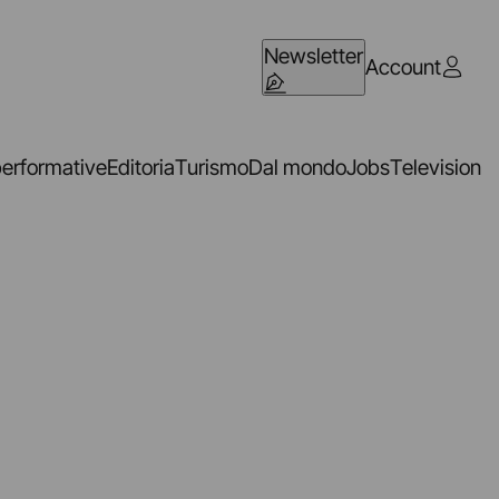
Newsletter
Account
performative
Editoria
Turismo
Dal mondo
Jobs
Television