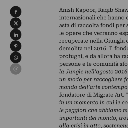
Condividi su Facebook
Anish Kapoor, Raqib Shaw 
internazionali che hanno 
Condividi su X
asta di raccolta fondi per 
Condividi su LinkedIn
le opere che verranno espo
recuperate nella Giungla d
Condividi su Pinterest
demolita nel 2016. Il fond
Condividi su WhatsApp
profughi, e da allora ha ra
persone e le comunità sfol
Condividi su Email
la Jungle nell’agosto 201
un modo per raccogliere fo
mondo dell’arte contemp
fondatore di Migrate Art. “
in un momento in cui le con
le peggiori che abbiamo ma
importanti del mondo, trov
alla crisi in atto, sostenen