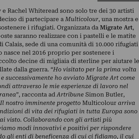
e Rachel Whiteread sono solo tre dei 30 artisti
deciso di partecipare a
Multicolour
, una mostra e
sostenere i rifugiati. Organizzata da
Migrate Art
,
ste saranno realizzare con i pastelli e le matite
i Calais, sede di una comunità di 10.000 rifugiati
o nasce nel 2016 proprio per sostenere i
ccolto decine di migliaia di sterline per aiutare l
late dalla guerra. “
Ho visitato per la prima volta
6 e successivamente ho avviato Migrate Art come
ndi attraverso le mie esperienze di lavoro nel
oranea
”, racconta ad
Artribune
Simon Butler,
Il nostro imminente progetto
Multicolour
arriva
dizioni di vita dei rifugiati in tutta Europa sono
i visto. Collaborando con gli artisti più
iamo modi innovativi e positivi per rispondere
do gli enti di beneficenza di cui ci fidiamo, il cui