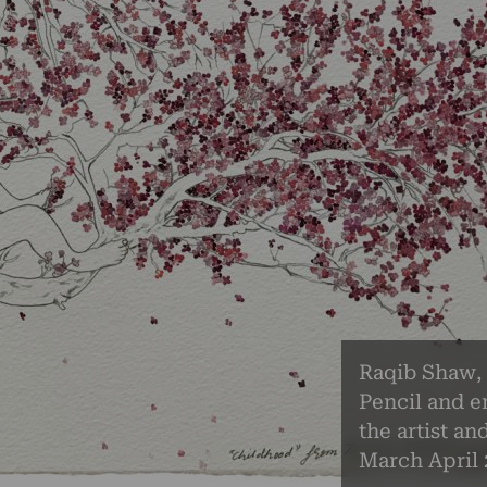
Raqib Shaw, 
Pencil and e
the artist an
March April