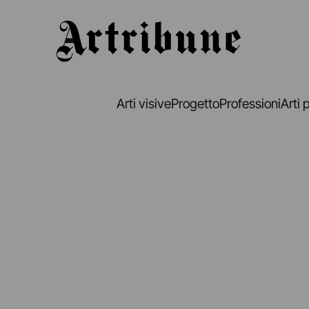
Artribune
Arti visive
Progetto
Professioni
Arti 