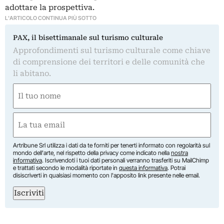
adottare la prospettiva.
L'ARTICOLO CONTINUA PIÙ SOTTO
PAX, il bisettimanale sul turismo culturale
Approfondimenti sul turismo culturale come chiave
di comprensione dei territori e delle comunità che
li abitano.
Nome
(Obbligatorio)
Nome
Email
(Obbligatorio)
Artribune Srl utilizza i dati da te forniti per tenerti informato con regolarità sul
mondo dell'arte, nel rispetto della privacy come indicato nella
nostra
informativa
. Iscrivendoti i tuoi dati personali verranno trasferiti su MailChimp
e trattati secondo le modalità riportate in
questa informativa
. Potrai
disiscriverti in qualsiasi momento con l'apposito link presente nelle email.
Iscriviti