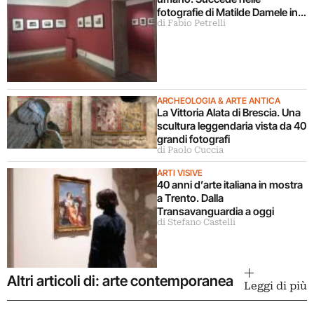
fotografie di Matilde Damele in
di Fabio Petrelli
mostra a Roma
ARCHEOLOGIA & ARTE ANTICA
La Vittoria Alata di Brescia. Una
scultura leggendaria vista da 40
grandi fotografi
di Paolo Cuccia
ARTI VISIVE
40 anni d’arte italiana in mostra
a Trento. Dalla
Transavanguardia a oggi
di Stefano Castelli
Altri articoli di: arte contemporanea
Leggi di più