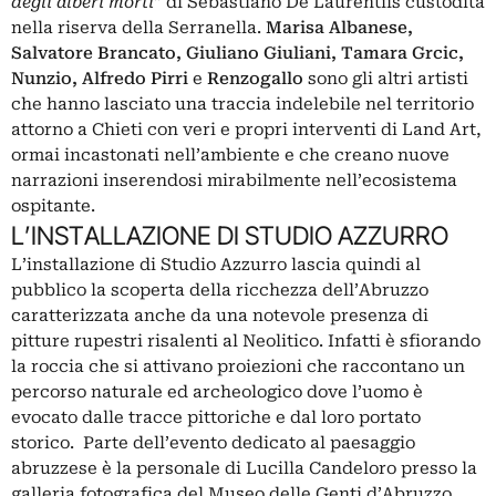
degli alberi morti
” di Sebastiano De Laurentiis custodita
nella riserva della Serranella.
Marisa Albanese,
Salvatore Brancato, Giuliano Giuliani, Tamara Grcic,
Nunzio, Alfredo Pirri
e
Renzogallo
sono gli altri artisti
che hanno lasciato una traccia indelebile nel territorio
attorno a Chieti con veri e propri interventi di Land Art,
ormai incastonati nell’ambiente e che creano nuove
narrazioni inserendosi mirabilmente nell’ecosistema
ospitante.
L’INSTALLAZIONE DI STUDIO AZZURRO
L’installazione di Studio Azzurro lascia quindi al
pubblico la scoperta della ricchezza dell’Abruzzo
caratterizzata anche da una notevole presenza di
pitture rupestri risalenti al Neolitico. Infatti è sfiorando
la roccia che si attivano proiezioni che raccontano un
percorso naturale ed archeologico dove l’uomo è
evocato dalle tracce pittoriche e dal loro portato
storico.
Parte dell’evento dedicato al paesaggio
abruzzese è la personale di Lucilla Candeloro presso la
galleria fotografica del Museo delle Genti d’Abruzzo