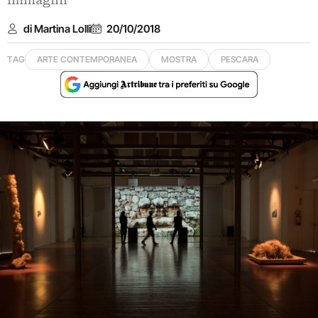
immagini
di Martina Lolli
20/10/2018
TAG
ARTE CONTEMPORANEA
MOSTRA
PESCARA