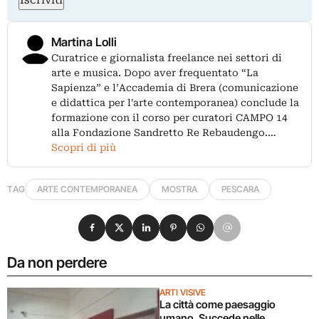
Martina Lolli
Curatrice e giornalista freelance nei settori di
arte e musica. Dopo aver frequentato “La
Sapienza” e l’Accademia di Brera (comunicazione
e didattica per l'arte contemporanea) conclude la
formazione con il corso per curatori CAMPO 14
alla Fondazione Sandretto Re Rebaudengo.…
Scopri di più
TAG
ARTE CONTEMPORANEA
MOSTRA
PESCARA
Condividi su Facebook
Condividi su X
Condividi su LinkedIn
Condividi su Pinterest
Condividi su WhatsApp
Condividi su Email
Da non perdere
ARTI VISIVE
La città come paesaggio
umano. Succede nelle