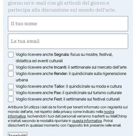
giorno un'e-mail con gli articoli del giorno e
partecipa alla discussione sul mondo dell'arte.
Nome
(Obbligatorio)
Nome
Email
(Obbligatorio)
Opzioni
Voglio ricevere anche
Segnala
: focus su mostre, festival,
didattica ed eventi culturali
Voglio ricevere anche
Incanti
: il settimanale sul mercato dell'arte
Voglio ricevere anche
Render
: il quindicinale sulla rigenerazione
urbana
Voglio ricevere anche
Tailor
: il quindicinale su moda e cultura
Voglio ricevere anche
Pax
: il quindicinale sul turismo culturale
Voglio ricevere anche
Fest
: il settimanale sui festival culturali
Artribune Srl utilizza i dati da te forniti per tenerti informato con regolarità sul
mondo dell'arte, nel rispetto della privacy come indicato nella
nostra
informativa
. Iscrivendoti i tuoi dati personali verranno trasferiti su MailChimp
e trattati secondo le modalità riportate in
questa informativa
. Potrai
disiscriverti in qualsiasi momento con l'apposito link presente nelle email.
Iscriviti