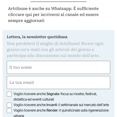
Artribune è anche su Whatsapp. È sufficiente
cliccare qui
per iscriversi al canale ed essere
sempre aggiornati
Lettera, la newsletter quotidiana
Non perdetevi il meglio di Artribune! Ricevi ogni
giorno un'e-mail con gli articoli del giorno e
partecipa alla discussione sul mondo dell'arte.
Nome
(Obbligatorio)
Nome
Email
(Obbligatorio)
Opzioni
Voglio ricevere anche
Segnala
: focus su mostre, festival,
didattica ed eventi culturali
Voglio ricevere anche
Incanti
: il settimanale sul mercato dell'arte
Voglio ricevere anche
Render
: il quindicinale sulla rigenerazione
urbana