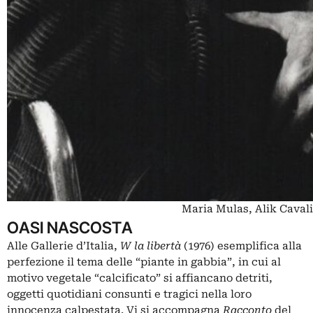
Maria Mulas, Alik Caval
OASI NASCOSTA
Alle Gallerie d’Italia,
W la libertà
(1976) esemplifica alla
perfezione il tema delle “piante in gabbia”, in cui al
motivo vegetale “calcificato” si affiancano detriti,
oggetti quotidiani consunti e tragici nella loro
innocenza calpestata. Vi si accompagna
Racconto
del