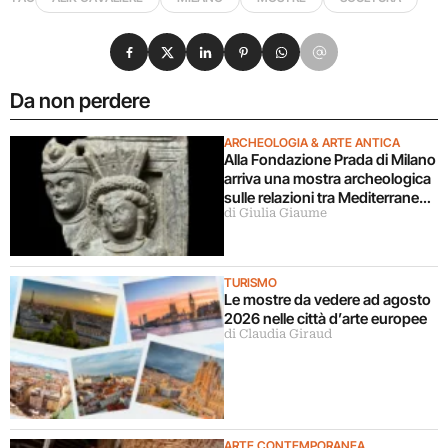
Condividi su Facebook
Condividi su X
Condividi su LinkedIn
Condividi su Pinterest
Condividi su WhatsApp
Condividi su Email
Da non perdere
ARCHEOLOGIA & ARTE ANTICA
Alla Fondazione Prada di Milano
arriva una mostra archeologica
sulle relazioni tra Mediterraneo
di Giulia Giaume
e Asia
TURISMO
Le mostre da vedere ad agosto
2026 nelle città d’arte europee
di Claudia Giraud
ARTE CONTEMPORANEA