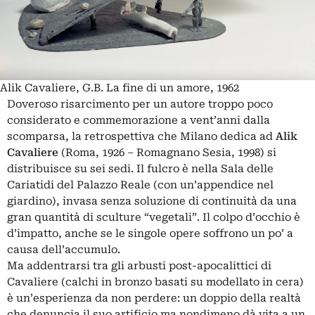
Alik Cavaliere, G.B. La fine di un amore, 1962
Doveroso risarcimento per un autore troppo poco
considerato e commemorazione a vent’anni dalla
scomparsa, la retrospettiva che Milano dedica ad
Alik
Cavaliere
(Roma, 1926 – Romagnano Sesia, 1998) si
distribuisce su sei sedi. Il fulcro è nella Sala delle
Cariatidi del Palazzo Reale (con un’appendice nel
giardino), invasa senza soluzione di continuità da una
gran quantità di sculture “vegetali”. Il colpo d’occhio è
d’impatto, anche se le singole opere soffrono un po’ a
causa dell’accumulo.
Ma addentrarsi tra gli arbusti post-apocalittici di
Cavaliere (calchi in bronzo basati su modellato in cera)
è un’esperienza da non perdere: un doppio della realtà
che denuncia il suo artificio ma nondimeno dà vita a un