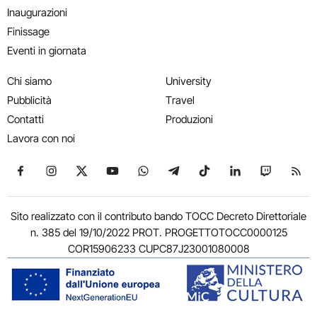
Inaugurazioni
Finissage
Eventi in giornata
Chi siamo
University
Pubblicità
Travel
Contatti
Produzioni
Lavora con noi
Seguici su Facebook
Seguici su Instagram
Seguici su X
Seguici su YouTube
Seguici su WhatsApp
Seguici su Telegram
Seguici su TikTok
Seguici su Link
Seguici su
Segui
Sito realizzato con il contributo bando TOCC Decreto Direttoriale
n. 385 del 19/10/2022 PROT. PROGETTOTOCC0000125
COR15906233 CUPC87J23001080008