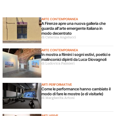
ARTE CONTEMPORANEA
A Firenze apre una nuova galleria che
guarda all’arte emergente italiana in
modo decentrato
di Caterina Angelucci
ARTE CONTEMPORANEA
In mostra a Rimini i sogni estivi, poetici e
malinconici dipinti da Luca Giovagnoli
di Ludovica Palmieri
ARTI PERFORMATIVE
Come le performance hanno cambiato il
modo di fare le mostre (e di visitarle)
di Margherita Artoni
ARTI VISIVE