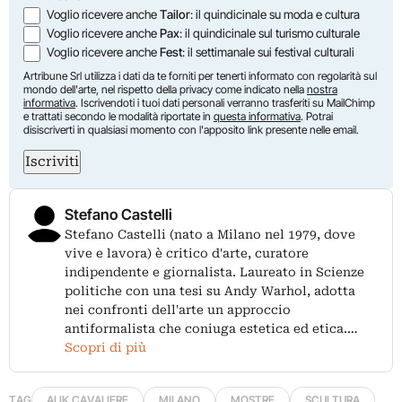
Voglio ricevere anche
Tailor
: il quindicinale su moda e cultura
Voglio ricevere anche
Pax
: il quindicinale sul turismo culturale
Voglio ricevere anche
Fest
: il settimanale sui festival culturali
Artribune Srl utilizza i dati da te forniti per tenerti informato con regolarità sul
mondo dell'arte, nel rispetto della privacy come indicato nella
nostra
informativa
. Iscrivendoti i tuoi dati personali verranno trasferiti su MailChimp
e trattati secondo le modalità riportate in
questa informativa
. Potrai
disiscriverti in qualsiasi momento con l'apposito link presente nelle email.
Iscriviti
Stefano Castelli
Stefano Castelli (nato a Milano nel 1979, dove
vive e lavora) è critico d'arte, curatore
indipendente e giornalista. Laureato in Scienze
politiche con una tesi su Andy Warhol, adotta
nei confronti dell'arte un approccio
antiformalista che coniuga estetica ed etica.…
Scopri di più
TAG
ALIK CAVALIERE
MILANO
MOSTRE
SCULTURA