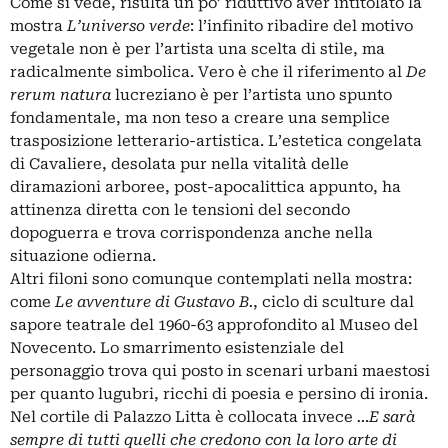
Come si vede, risulta un po’ riduttivo aver intitolato la
mostra
L’universo verde
: l’infinito ribadire del motivo
vegetale non è per l’artista una scelta di stile, ma
radicalmente simbolica. Vero è che il riferimento al
De
rerum natura
lucreziano è per l’artista uno spunto
fondamentale, ma non teso a creare una semplice
trasposizione letterario-artistica. L’estetica congelata
di Cavaliere, desolata pur nella vitalità delle
diramazioni arboree, post-apocalittica appunto, ha
attinenza diretta con le tensioni del secondo
dopoguerra e trova corrispondenza anche nella
situazione odierna.
Altri filoni sono comunque contemplati nella mostra:
come
Le avventure di Gustavo B.
, ciclo di sculture dal
sapore teatrale del 1960-63 approfondito al Museo del
Novecento. Lo smarrimento esistenziale del
personaggio trova qui posto in scenari urbani maestosi
per quanto lugubri, ricchi di poesia e persino di ironia.
Nel cortile di Palazzo Litta è collocata invece
…E sarà
sempre di tutti quelli che credono con la loro arte di