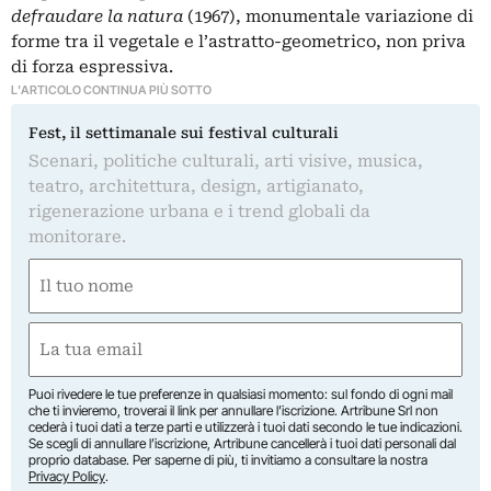
defraudare la natura
(1967), monumentale variazione di
forme tra il vegetale e l’astratto-geometrico, non priva
di forza espressiva.
L'ARTICOLO CONTINUA PIÙ SOTTO
Fest, il settimanale sui festival culturali
Scenari, politiche culturali, arti visive, musica,
teatro, architettura, design, artigianato,
rigenerazione urbana e i trend globali da
monitorare.
Nome
(Obbligatorio)
Nome
Email
(Obbligatorio)
Puoi rivedere le tue preferenze in qualsiasi momento: sul fondo di ogni mail
che ti invieremo, troverai il link per annullare l’iscrizione. Artribune Srl non
cederà i tuoi dati a terze parti e utilizzerà i tuoi dati secondo le tue indicazioni.
Se scegli di annullare l’iscrizione, Artribune cancellerà i tuoi dati personali dal
proprio database. Per saperne di più, ti invitiamo a consultare la nostra
Privacy Policy
.