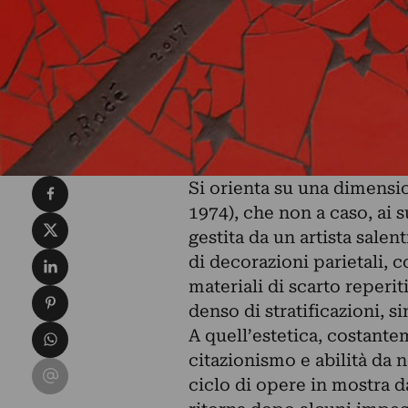
Condividi su Facebook
Si orienta su una dimensio
1974), che non a caso, ai 
Condividi su X
gestita da un artista salen
Condividi su LinkedIn
di decorazioni parietali, 
materiali di scarto reperi
Condividi su Pinterest
denso di stratificazioni, 
Condividi su WhatsApp
A quell’estetica, costante
citazionismo e abilità da n
Condividi su Email
ciclo di opere in mostra d