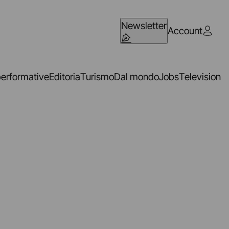
Newsletter
Account
performative
Editoria
Turismo
Dal mondo
Jobs
Television