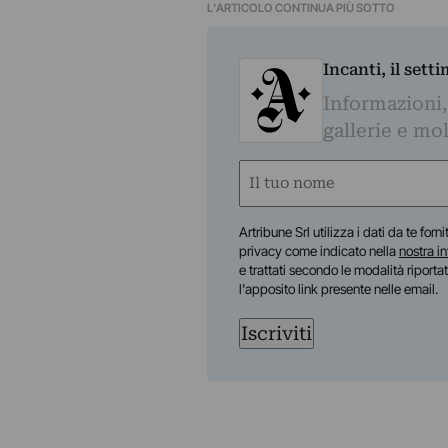
L'ARTICOLO CONTINUA PIÙ SOTTO
Incanti, il sett
Informazioni,
gallerie e mol
Nome
(Required)
First
Artribune Srl utilizza i dati da te forn
privacy come indicato nella
nostra i
e trattati secondo le modalità riporta
l'apposito link presente nelle email.
Iscriviti