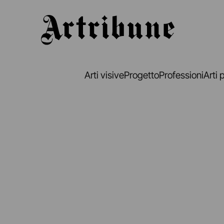
Artribune
Arti visive
Progetto
Professioni
Arti 