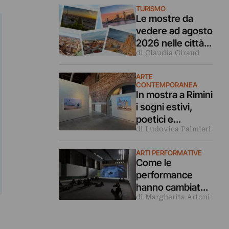
TURISMO
Le mostre da
vedere ad agosto
2026 nelle città
di Claudia Giraud
d’arte europee
ARTE
CONTEMPORANEA
In mostra a Rimini
i sogni estivi,
poetici e
di Ludovica Palmieri
malinconici
dipinti da Luca
ARTI PERFORMATIVE
Giovagnoli
Come le
performance
hanno cambiato il
di Margherita Artoni
modo di fare le
mostre (e di
visitarle)