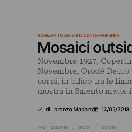
HOME
›
ARTI VISIVE
›
ARTE CONTEMPORANEA
Mosaici outsi
Novembre 1927, Copertino
Novembre, Orodè Deoro è
corpi, in bilico tra le f
mostra in Salento mette i
di Lorenzo Madaro
13/05/2018
TAG
GALLERIE
LECCE
MOSTRE