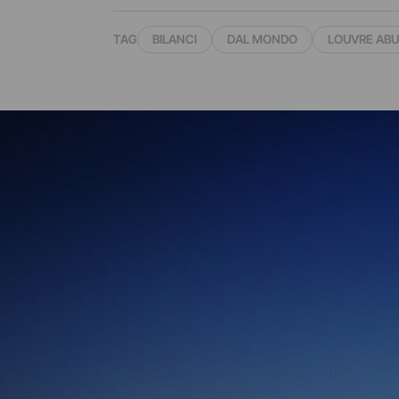
TAG
BILANCI
DAL MONDO
LOUVRE ABU