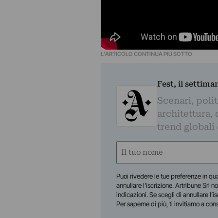
L'ARTICOLO CONTINUA PIÙ SOTTO
Fest, il settima
Scenari, polit
architettura, 
trend globali
Nome
(Obbligatorio)
Nome
Puoi rivedere le tue preferenze in qua
annullare l’iscrizione. Artribune Srl no
indicazioni. Se scegli di annullare l’i
Per saperne di più, ti invitiamo a con