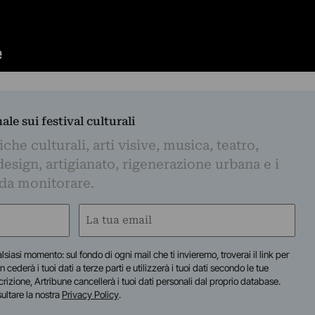
nale sui festival culturali
iche culturali, arti visive, musica, teatro,
design, artigianato, rigenerazione urbana e i
 da monitorare.
Email
(Obbligatorio)
lsiasi momento: sul fondo di ogni mail che ti invieremo, troverai il link per
n cederà i tuoi dati a terze parti e utilizzerà i tuoi dati secondo le tue
scrizione, Artribune cancellerà i tuoi dati personali dal proprio database.
sultare la nostra
Privacy Policy
.