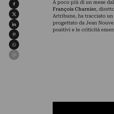
Condividi su Facebook
A poco più di un mese dal
François Charnier
, dirett
Condividi su X
Artribune, ha tracciato u
Condividi su LinkedIn
progettato da Jean Nouvel,
positivi e le criticità emer
Condividi su Pinterest
Condividi su WhatsApp
Condividi su Email