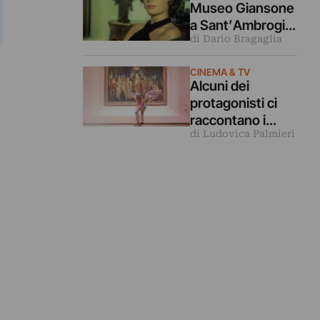
Museo Giansone
a Sant’Ambrogio
di Dario Bragaglia
di Torino riporta
d’attualità lo
CINEMA & TV
scultore che
Alcuni dei
ispirò il libro La
protagonisti ci
donna della
raccontano i
domenica
di Ludovica Palmieri
retroscena di
“Felicità” (la
campagna sui
musei statali)