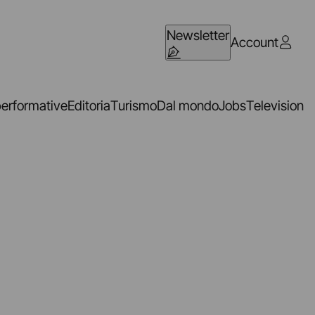
Newsletter
Account
performative
Editoria
Turismo
Dal mondo
Jobs
Television