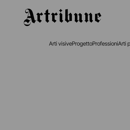
Artribune
Arti visive
Progetto
Professioni
Arti 