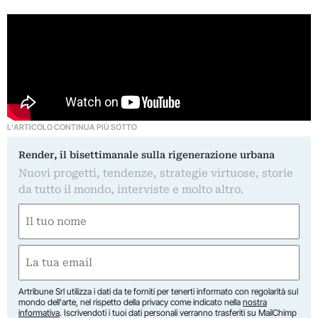
L'ARTICOLO CONTINUA PIÙ SOTTO
Render, il bisettimanale sulla rigenerazione urbana
Nuovi progetti, tendenze, strategie virtuose, storie
da tutto il mondo, interviste e molto altro.
Nome
(Required)
First
Email
(Required)
Artribune Srl utilizza i dati da te forniti per tenerti informato con regolarità sul
mondo dell'arte, nel rispetto della privacy come indicato nella
nostra
informativa
. Iscrivendoti i tuoi dati personali verranno trasferiti su MailChimp