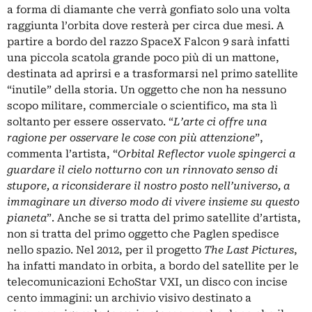
a forma di diamante che verrà gonfiato solo una volta
raggiunta l’orbita dove resterà per circa due mesi. A
partire a bordo del razzo SpaceX Falcon 9 sarà infatti
una piccola scatola grande poco più di un mattone,
destinata ad aprirsi e a trasformarsi nel primo satellite
“inutile” della storia. Un oggetto che non ha nessuno
scopo militare, commerciale o scientifico, ma sta lì
soltanto per essere osservato.
“
L’arte ci offre una
ragione per osservare le cose con più attenzione
”,
commenta l’artista, “
Orbital Reflector vuole spingerci a
guardare il cielo notturno con un rinnovato senso di
stupore, a riconsiderare il nostro posto nell’universo, a
immaginare un diverso modo di vivere insieme su questo
pianeta
”.
Anche se si tratta del primo satellite d’artista,
non si tratta del primo oggetto che Paglen spedisce
nello spazio. Nel 2012, per il progetto
The Last Pictures
,
ha infatti mandato in orbita, a bordo del satellite per le
telecomunicazioni EchoStar VXI, un disco con incise
cento immagini: un archivio visivo destinato a