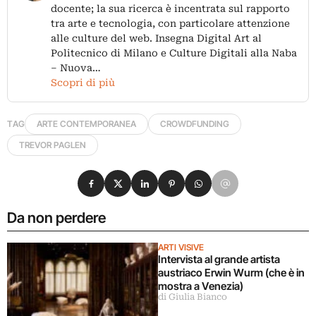
docente; la sua ricerca è incentrata sul rapporto
tra arte e tecnologia, con particolare attenzione
alle culture del web. Insegna Digital Art al
Politecnico di Milano e Culture Digitali alla Naba
– Nuova…
Scopri di più
TAG
ARTE CONTEMPORANEA
CROWDFUNDING
TREVOR PAGLEN
Condividi su Facebook
Condividi su X
Condividi su LinkedIn
Condividi su Pinterest
Condividi su WhatsApp
Condividi su Email
Da non perdere
ARTI VISIVE
Intervista al grande artista
austriaco Erwin Wurm (che è in
mostra a Venezia)
di Giulia Bianco