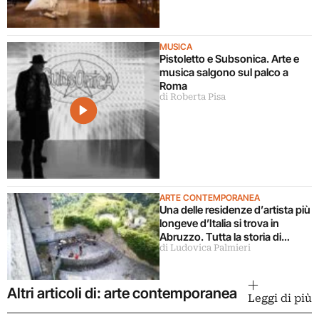
MUSICA
Pistoletto e Subsonica. Arte e
musica salgono sul palco a
Roma
di Roberta Pisa
ARTE CONTEMPORANEA
Una delle residenze d’artista più
longeve d’Italia si trova in
Abruzzo. Tutta la storia di
di Ludovica Palmieri
Ramo
Altri articoli di: arte contemporanea
Leggi di più