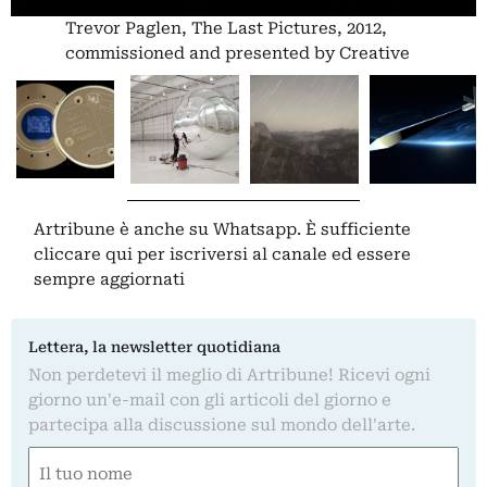
Trevor Paglen, The Last Pictures, 2012,
commissioned and presented by Creative
Time
Artribune è anche su Whatsapp. È sufficiente
cliccare qui
per iscriversi al canale ed essere
sempre aggiornati
Lettera, la newsletter quotidiana
Non perdetevi il meglio di Artribune! Ricevi ogni
giorno un'e-mail con gli articoli del giorno e
partecipa alla discussione sul mondo dell'arte.
Nome
(Required)