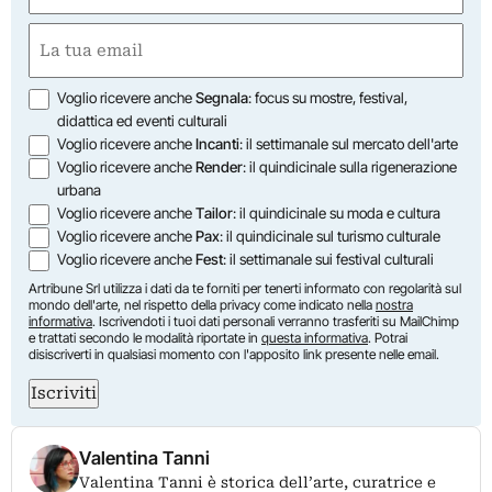
First
Email
(Required)
Opzioni
Voglio ricevere anche
Segnala
: focus su mostre, festival,
didattica ed eventi culturali
Voglio ricevere anche
Incanti
: il settimanale sul mercato dell'arte
Voglio ricevere anche
Render
: il quindicinale sulla rigenerazione
urbana
Voglio ricevere anche
Tailor
: il quindicinale su moda e cultura
Voglio ricevere anche
Pax
: il quindicinale sul turismo culturale
Voglio ricevere anche
Fest
: il settimanale sui festival culturali
Artribune Srl utilizza i dati da te forniti per tenerti informato con regolarità sul
mondo dell'arte, nel rispetto della privacy come indicato nella
nostra
informativa
. Iscrivendoti i tuoi dati personali verranno trasferiti su MailChimp
e trattati secondo le modalità riportate in
questa informativa
. Potrai
disiscriverti in qualsiasi momento con l'apposito link presente nelle email.
Iscriviti
Valentina Tanni
Valentina Tanni è storica dell’arte, curatrice e