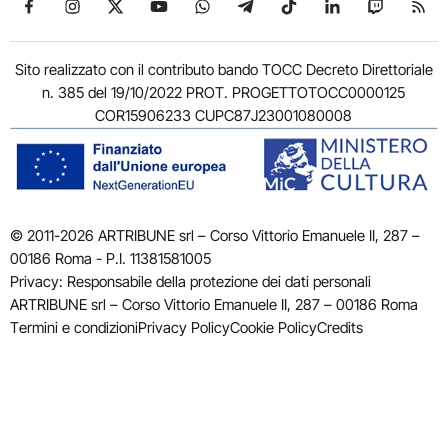
Seguici su Facebook
Seguici su Instagram
Seguici su X
Seguici su YouTube
Seguici su WhatsApp
Seguici su Telegram
Seguici su TikTok
Seguici su Link
Seguici su
Segui
Sito realizzato con il contributo bando TOCC Decreto Direttoriale
n. 385 del 19/10/2022 PROT. PROGETTOTOCC0000125
COR15906233 CUPC87J23001080008
© 2011-2026 ARTRIBUNE srl – Corso Vittorio Emanuele II, 287 –
00186 Roma - P.I. 11381581005
Privacy: Responsabile della protezione dei dati personali
ARTRIBUNE srl – Corso Vittorio Emanuele II, 287 – 00186 Roma
Termini e condizioni
Privacy Policy
Cookie Policy
Credits