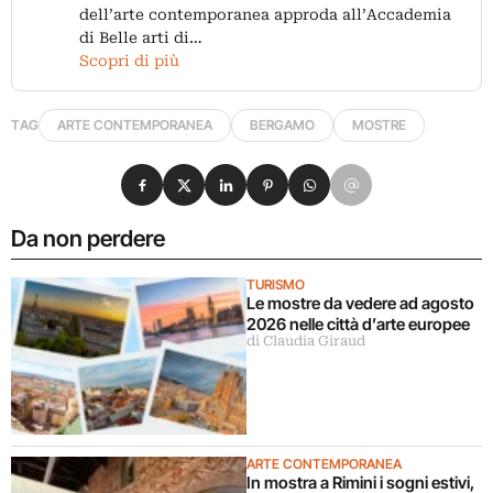
dell’arte contemporanea approda all’Accademia
di Belle arti di…
Scopri di più
TAG
ARTE CONTEMPORANEA
BERGAMO
MOSTRE
Condividi su Facebook
Condividi su X
Condividi su LinkedIn
Condividi su Pinterest
Condividi su WhatsApp
Condividi su Email
Da non perdere
TURISMO
Le mostre da vedere ad agosto
2026 nelle città d’arte europee
di Claudia Giraud
ARTE CONTEMPORANEA
In mostra a Rimini i sogni estivi,