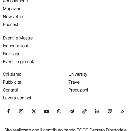
Abbonamenti
Magazine
Newsletter
Podcast
Eventi e Mostre
Inaugurazioni
Finissage
Eventi in giornata
Chi siamo
University
Pubblicità
Travel
Contatti
Produzioni
Lavora con noi
Seguici su Facebook
Seguici su Instagram
Seguici su X
Seguici su YouTube
Seguici su WhatsApp
Seguici su Telegram
Seguici su TikTok
Seguici su Link
Seguici su
Segui
Sito realizzato con il contributo bando TOCC Decreto Direttoriale