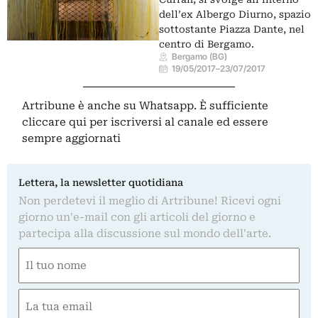
dell’ex Albergo Diurno, spazio
sottostante Piazza Dante, nel
centro di Bergamo.
Bergamo (BG)
19/05/2017
–
23/07/2017
Artribune è anche su Whatsapp. È sufficiente
cliccare qui
per iscriversi al canale ed essere
sempre aggiornati
Lettera, la newsletter quotidiana
Non perdetevi il meglio di Artribune! Ricevi ogni
giorno un'e-mail con gli articoli del giorno e
partecipa alla discussione sul mondo dell'arte.
Nome
(Required)
First
Email
(Required)