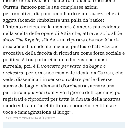
ludico-ricreative: nel recupero di questa tradizione
Curran, famoso per le sue complesse azioni
performative, dispone un biliardo e un ragazzo che si
aggira facendo rimbalzare una palla da basket.
L’intento di ricucire la memoria è ancora più evidente
nella scelta delle opere di Attia che, attraverso lo slide
show
The Repair
, allude a un riparare che non è la ri-
creazione di un ideale iniziale, piuttosto l’attivazione
evocativa della facoltà di ricordare come forza sociale e
politica. A trasportarci in una dimensione quasi
surreale, poi, è il
Concerto per vasca da bagno e
orchestra
, performance musicale ideata da Curran, che
vede, disseminati in senso circolare per le diverse
stanze da bagno, elementi d’orchestra suonare una
partitura a più voci (dal vivo il giorno dell’opening, poi
registrati e riprodotti per tutta la durata della mostra),
dando vita a un’“architettura sonora che restituisce
voce e immaginazione al luogo”.
L'ARTICOLO CONTINUA PIÙ SOTTO