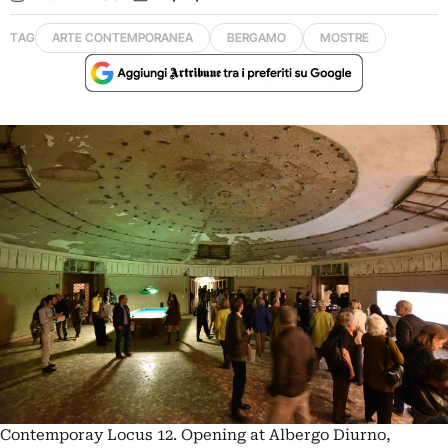
TAG
ARTE CONTEMPORANEA
BERGAMO
MOSTRE
Contemporay Locus 12. Opening at Albergo Diurno,