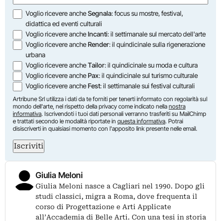
Opzioni
Voglio ricevere anche
Segnala
: focus su mostre, festival,
didattica ed eventi culturali
Voglio ricevere anche
Incanti
: il settimanale sul mercato dell'arte
Voglio ricevere anche
Render
: il quindicinale sulla rigenerazione
urbana
Voglio ricevere anche
Tailor
: il quindicinale su moda e cultura
Voglio ricevere anche
Pax
: il quindicinale sul turismo culturale
Voglio ricevere anche
Fest
: il settimanale sui festival culturali
Artribune Srl utilizza i dati da te forniti per tenerti informato con regolarità sul
mondo dell'arte, nel rispetto della privacy come indicato nella
nostra
informativa
. Iscrivendoti i tuoi dati personali verranno trasferiti su MailChimp
e trattati secondo le modalità riportate in
questa informativa
. Potrai
disiscriverti in qualsiasi momento con l'apposito link presente nelle email.
Iscriviti
Giulia Meloni
Giulia Meloni nasce a Cagliari nel 1990. Dopo gli
studi classici, migra a Roma, dove frequenta il
corso di Progettazione e Arti Applicate
all’Accademia di Belle Arti. Con una tesi in storia