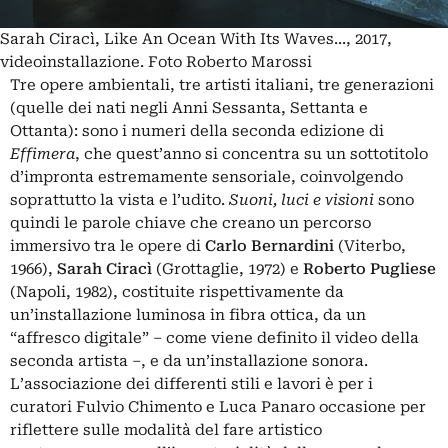
Sarah Ciracì, Like An Ocean With Its Waves..., 2017,
videoinstallazione. Foto Roberto Marossi
Tre opere ambientali, tre artisti italiani, tre generazioni
(quelle dei nati negli Anni Sessanta, Settanta e
Ottanta): sono i numeri della seconda edizione di
Effimera
, che quest’anno si concentra su un sottotitolo
d’impronta estremamente sensoriale, coinvolgendo
soprattutto la vista e l’udito.
Suoni, luci e visioni
sono
quindi le parole chiave che creano un percorso
immersivo tra le opere di
Carlo Bernardini
(Viterbo,
1966),
Sarah Ciracì
(Grottaglie, 1972) e
Roberto Pugliese
(Napoli, 1982), costituite rispettivamente da
un’installazione luminosa in fibra ottica, da un
“affresco digitale” – come viene definito il video della
seconda artista –, e da un’installazione sonora.
L’associazione dei differenti stili e lavori è per i
curatori Fulvio Chimento e Luca Panaro occasione per
riflettere sulle modalità del fare artistico