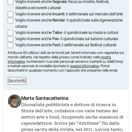
Opzioni
Voglio ricevere anche
Segnala
: focus su mostre, festival,
didattica ed eventi culturali
Voglio ricevere anche
Incanti
: il settimanale sul mercato dell'arte
Voglio ricevere anche
Render
: il quindicinale sulla rigenerazione
urbana
Voglio ricevere anche
Tailor
: il quindicinale su moda e cultura
Voglio ricevere anche
Pax
: il quindicinale sul turismo culturale
Voglio ricevere anche
Fest
: il settimanale sui festival culturali
Artribune Srl utilizza i dati da te forniti per tenerti informato con regolarità sul
mondo dell'arte, nel rispetto della privacy come indicato nella
nostra
informativa
. Iscrivendoti i tuoi dati personali verranno trasferiti su MailChimp
e trattati secondo le modalità riportate in
questa informativa
. Potrai
disiscriverti in qualsiasi momento con l'apposito link presente nelle email.
Iscriviti
Marta Santacatterina
Giornalista pubblicista e dottore di ricerca in
Storia dell'arte, collabora con varie testate dei
settori arte e food, ricoprendo anche mansioni di
caporedattrice. Scrive per “Artribune” fin dalla
prima uscita della rivista, nel 2011. Lavora tanto,