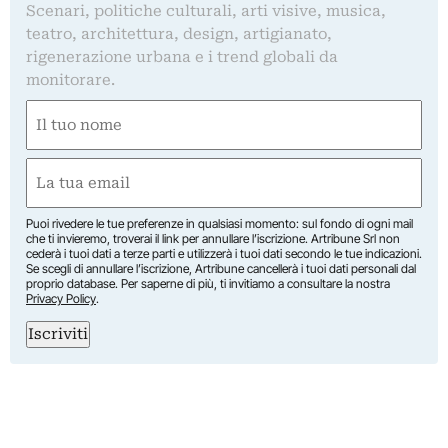
Scenari, politiche culturali, arti visive, musica,
teatro, architettura, design, artigianato,
rigenerazione urbana e i trend globali da
monitorare.
Nome
(Required)
First
Email
(Required)
Puoi rivedere le tue preferenze in qualsiasi momento: sul fondo di ogni mail
che ti invieremo, troverai il link per annullare l’iscrizione. Artribune Srl non
cederà i tuoi dati a terze parti e utilizzerà i tuoi dati secondo le tue indicazioni.
Se scegli di annullare l’iscrizione, Artribune cancellerà i tuoi dati personali dal
proprio database. Per saperne di più, ti invitiamo a consultare la nostra
Privacy Policy
.
Iscriviti