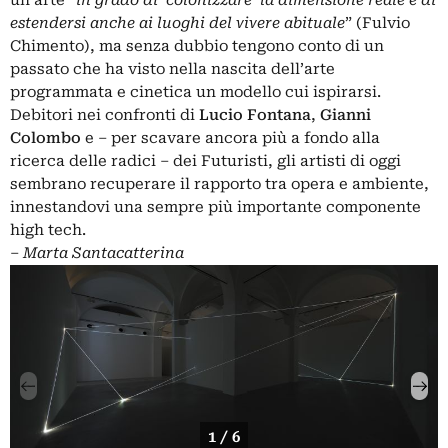
un’arte “
in grado di ‘colonizzare’ la dimensione reale e di
estendersi anche ai luoghi del vivere abituale
” (Fulvio
Chimento), ma senza dubbio tengono conto di un
passato che ha visto nella nascita dell’arte
programmata e cinetica un modello cui ispirarsi.
Debitori nei confronti di
Lucio Fontana
,
Gianni
Colombo
e – per scavare ancora più a fondo alla
ricerca delle radici – dei Futuristi, gli artisti di oggi
sembrano recuperare il rapporto tra opera e ambiente,
innestandovi una sempre più importante componente
high tech.
–
Marta Santacatterina
1 / 6