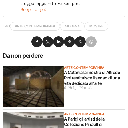
troppo, eppure trova sempre…
Scopri di più
TAG
ARTE CONTEMPORANEA
MODENA
MOSTRE
Condividi su Facebook
Condividi su X
Condividi su LinkedIn
Condividi su Pinterest
Condividi su WhatsApp
Condividi su Email
Da non perdere
ARTE CONTEMPORANEA
A Catania la mostra di Alfredo
Pirri restituisce il senso di una
vita dedicata all’arte
di Helga Marsala
ARTE CONTEMPORANEA
A Parigi gli artisti della
Collezione Pinault si