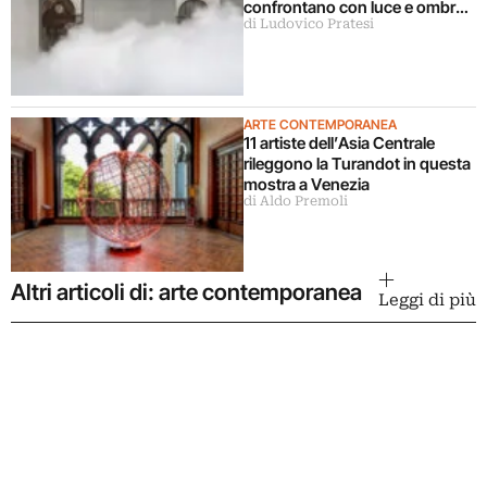
confrontano con luce e ombra
di Ludovico Pratesi
in una grande mostra
ARTE CONTEMPORANEA
11 artiste dell’Asia Centrale
rileggono la Turandot in questa
mostra a Venezia
di Aldo Premoli
Altri articoli di: arte contemporanea
Leggi di più