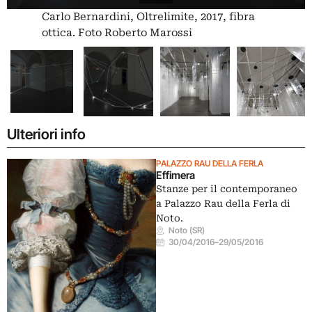
Carlo Bernardini, Oltrelimite, 2017, fibra
ottica. Foto Roberto Marossi
Ulteriori info
PALAZZO RAU DELLA FERLA
Effimera
Stanze per il contemporaneo
a Palazzo Rau della Ferla di
Noto.
Noto (SR)
30/04/2016
–
29/05/2016