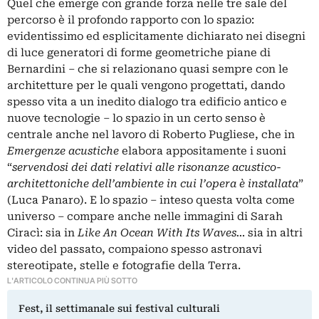
Quel che emerge con grande forza nelle tre sale del
percorso è il profondo rapporto con lo spazio:
evidentissimo ed esplicitamente dichiarato nei disegni
di luce generatori di forme geometriche piane di
Bernardini – che si relazionano quasi sempre con le
architetture per le quali vengono progettati, dando
spesso vita a un inedito dialogo tra edificio antico e
nuove tecnologie – lo spazio in un certo senso è
centrale anche nel lavoro di Roberto Pugliese, che in
Emergenze acustiche
elabora appositamente i suoni
“
servendosi dei dati relativi alle risonanze acustico-
architettoniche dell’ambiente in cui l’opera è installata
”
(Luca Panaro). E lo spazio – inteso questa volta come
universo – compare anche nelle immagini di Sarah
Ciracì: sia in
Like An Ocean With Its Waves…
sia in altri
video del passato, compaiono spesso astronavi
stereotipate, stelle e fotografie della Terra.
L'ARTICOLO CONTINUA PIÙ SOTTO
Fest, il settimanale sui festival culturali