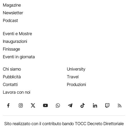
Magazine
Newsletter
Podcast
Eventi e Mostre
Inaugurazioni
Finissage
Eventi in giornata
Chi siamo
University
Pubblicità
Travel
Contatti
Produzioni
Lavora con noi
Seguici su Facebook
Seguici su Instagram
Seguici su X
Seguici su YouTube
Seguici su WhatsApp
Seguici su Telegram
Seguici su TikTok
Seguici su Link
Seguici su
Segui
Sito realizzato con il contributo bando TOCC Decreto Direttoriale