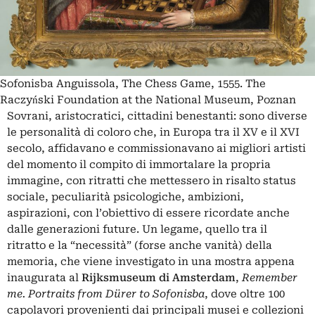
Sofonisba Anguissola, The Chess Game, 1555. The
Raczyński Foundation at the National Museum, Poznan
Sovrani, aristocratici, cittadini benestanti: sono diverse
le personalità di coloro che, in Europa tra il XV e il XVI
secolo, affidavano e commissionavano ai migliori artisti
del momento il compito di immortalare la propria
immagine, con ritratti che mettessero in risalto status
sociale, peculiarità psicologiche, ambizioni,
aspirazioni, con l’obiettivo di essere ricordate anche
dalle generazioni future. Un legame, quello tra il
ritratto e la “necessità” (forse anche vanità) della
memoria, che viene investigato in una mostra appena
inaugurata al
Rijksmuseum di Amsterdam
,
Remember
me. Portraits from Dürer to Sofonisba
, dove oltre 100
capolavori provenienti dai principali musei e collezioni