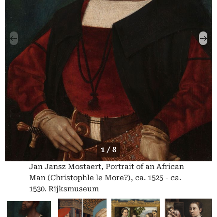
1 / 8
Jan Jansz Mostaert, Portrait of an African
Man (Christophle le More?), ca. 1525 - ca.
1530. Rijksmuseum