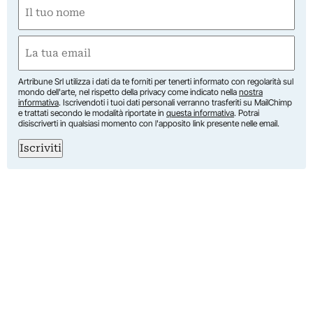
Nome
(Obbligatorio)
Nome
Email
(Obbligatorio)
Artribune Srl utilizza i dati da te forniti per tenerti informato con regolarità sul
mondo dell'arte, nel rispetto della privacy come indicato nella
nostra
informativa
. Iscrivendoti i tuoi dati personali verranno trasferiti su MailChimp
e trattati secondo le modalità riportate in
questa informativa
. Potrai
disiscriverti in qualsiasi momento con l'apposito link presente nelle email.
Iscriviti