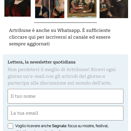
Artribune è anche su Whatsapp. È sufficiente
cliccare qui
per iscriversi al canale ed essere
sempre aggiornati
Lettera, la newsletter quotidiana
Non perdetevi il meglio di Artribune! Ricevi ogni
giorno un'e-mail con gli articoli del giorno e
partecipa alla discussione sul mondo dell'arte.
Nome
(Obbligatorio)
Nome
Email
(Obbligatorio)
Opzioni
Voglio ricevere anche
Segnala
: focus su mostre, festival,