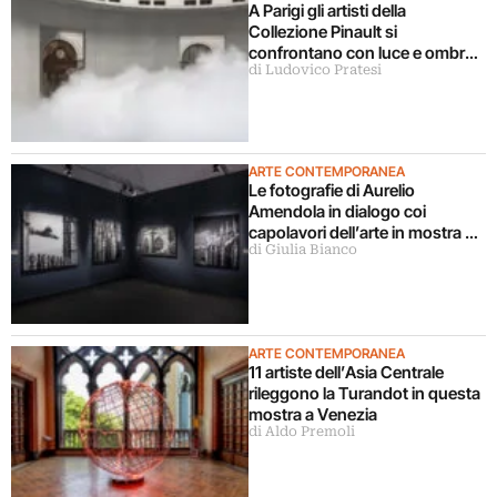
A Parigi gli artisti della
Collezione Pinault si
confrontano con luce e ombra
di Ludovico Pratesi
in una grande mostra
ARTE CONTEMPORANEA
Le fotografie di Aurelio
Amendola in dialogo coi
capolavori dell’arte in mostra a
di Giulia Bianco
Milano
ARTE CONTEMPORANEA
11 artiste dell’Asia Centrale
rileggono la Turandot in questa
mostra a Venezia
di Aldo Premoli