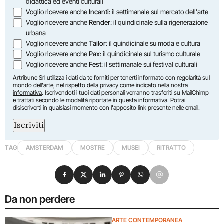
didattica ed eventi culturali
Voglio ricevere anche
Incanti
: il settimanale sul mercato dell'arte
Voglio ricevere anche
Render
: il quindicinale sulla rigenerazione
urbana
Voglio ricevere anche
Tailor
: il quindicinale su moda e cultura
Voglio ricevere anche
Pax
: il quindicinale sul turismo culturale
Voglio ricevere anche
Fest
: il settimanale sui festival culturali
Artribune Srl utilizza i dati da te forniti per tenerti informato con regolarità sul
mondo dell'arte, nel rispetto della privacy come indicato nella
nostra
informativa
. Iscrivendoti i tuoi dati personali verranno trasferiti su MailChimp
e trattati secondo le modalità riportate in
questa informativa
. Potrai
disiscriverti in qualsiasi momento con l'apposito link presente nelle email.
Iscriviti
TAG
AMSTERDAM
MOSTRE
MUSEI
RITRATTO
Condividi su Facebook
Condividi su X
Condividi su LinkedIn
Condividi su Pinterest
Condividi su WhatsApp
Condividi su Email
Da non perdere
ARTE CONTEMPORANEA