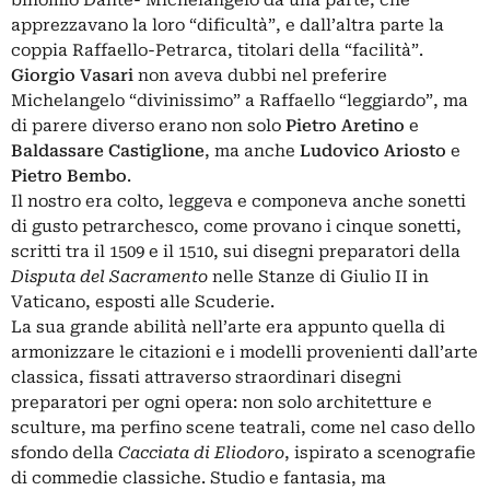
apprezzavano la loro “dificultà”, e dall’altra parte la
coppia Raffaello-Petrarca, titolari della “facilità”.
Giorgio Vasari
non aveva dubbi nel preferire
Michelangelo “divinissimo” a Raffaello “leggiardo”, ma
di parere diverso erano non solo
Pietro
Aretino
e
Baldassare Castiglione
, ma anche
Ludovico Ariosto
e
Pietro Bembo
.
Il nostro era colto, leggeva e componeva anche sonetti
di gusto petrarchesco, come provano i cinque sonetti,
scritti tra il 1509 e il 1510, sui disegni preparatori della
Disputa del Sacramento
nelle Stanze di Giulio II in
Vaticano, esposti alle Scuderie.
La sua grande abilità nell’arte era appunto quella di
armonizzare le citazioni e i modelli provenienti dall’arte
classica, fissati attraverso straordinari disegni
preparatori per ogni opera: non solo architetture e
sculture, ma perfino scene teatrali, come nel caso dello
sfondo della
Cacciata di Eliodoro
, ispirato a scenografie
di commedie classiche. Studio e fantasia, ma