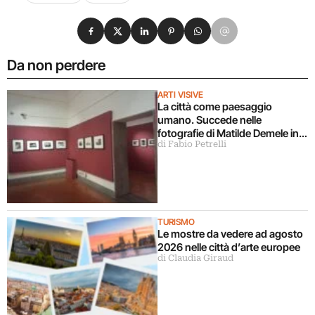
Condividi su Facebook
Condividi su X
Condividi su LinkedIn
Condividi su Pinterest
Condividi su WhatsApp
Condividi su Email
Da non perdere
ARTI VISIVE
La città come paesaggio
umano. Succede nelle
fotografie di Matilde Demele in
di Fabio Petrelli
mostra a Roma
TURISMO
Le mostre da vedere ad agosto
2026 nelle città d’arte europee
di Claudia Giraud