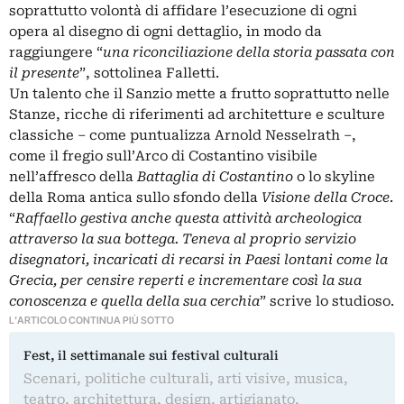
soprattutto volontà di affidare l’esecuzione di ogni
opera al disegno di ogni dettaglio, in modo da
raggiungere “
una riconciliazione della storia passata con
il presente
”, sottolinea Falletti.
Un talento che il Sanzio mette a frutto soprattutto nelle
Stanze, ricche di riferimenti ad architetture e sculture
classiche ‒ come puntualizza Arnold Nesselrath ‒,
come il fregio sull’Arco di Costantino visibile
nell’affresco della
Battaglia di Costantino
o lo skyline
della Roma antica sullo sfondo della
Visione della Croce
.
“
Raffaello gestiva anche questa attività archeologica
attraverso la sua bottega. Teneva al proprio servizio
disegnatori, incaricati di recarsi in Paesi lontani come la
Grecia, per censire reperti e incrementare così la sua
conoscenza e quella della sua cerchia
” scrive lo studioso.
L'ARTICOLO CONTINUA PIÙ SOTTO
Fest, il settimanale sui festival culturali
Scenari, politiche culturali, arti visive, musica,
teatro, architettura, design, artigianato,