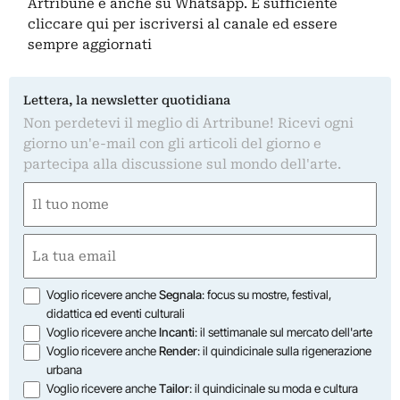
Artribune è anche su Whatsapp. È sufficiente
cliccare qui
per iscriversi al canale ed essere
sempre aggiornati
Lettera, la newsletter quotidiana
Non perdetevi il meglio di Artribune! Ricevi ogni
giorno un'e-mail con gli articoli del giorno e
partecipa alla discussione sul mondo dell'arte.
Nome
(Required)
First
Email
(Required)
Opzioni
Voglio ricevere anche
Segnala
: focus su mostre, festival,
didattica ed eventi culturali
Voglio ricevere anche
Incanti
: il settimanale sul mercato dell'arte
Voglio ricevere anche
Render
: il quindicinale sulla rigenerazione
urbana
Voglio ricevere anche
Tailor
: il quindicinale su moda e cultura