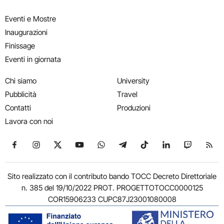
Eventi e Mostre
Inaugurazioni
Finissage
Eventi in giornata
Chi siamo
University
Pubblicità
Travel
Contatti
Produzioni
Lavora con noi
Seguici su Facebook
Seguici su Instagram
Seguici su X
Seguici su YouTube
Seguici su WhatsApp
Seguici su Telegram
Seguici su TikTok
Seguici su Link
Seguici su
Segui
Sito realizzato con il contributo bando TOCC Decreto Direttoriale
n. 385 del 19/10/2022 PROT. PROGETTOTOCC0000125
COR15906233 CUPC87J23001080008