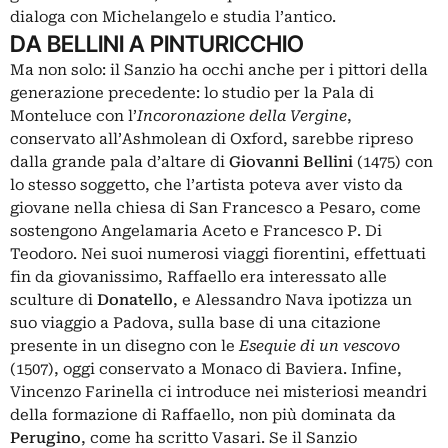
dialoga con Michelangelo e studia l’antico.
DA BELLINI A PINTURICCHIO
Ma non solo: il Sanzio ha occhi anche per i pittori della
generazione precedente: lo studio per la Pala di
Monteluce con l’
Incoronazione della Vergine
,
conservato all’Ashmolean di Oxford, sarebbe ripreso
dalla grande pala d’altare di
Giovanni Bellini
(1475) con
lo stesso soggetto, che l’artista poteva aver visto da
giovane nella chiesa di San Francesco a Pesaro, come
sostengono Angelamaria Aceto e Francesco P. Di
Teodoro. Nei suoi numerosi viaggi fiorentini, effettuati
fin da giovanissimo, Raffaello era interessato alle
sculture di
Donatello
, e Alessandro Nava ipotizza un
suo viaggio a Padova, sulla base di una citazione
presente in un disegno con le
Esequie di un vescovo
(1507), oggi conservato a Monaco di Baviera. Infine,
Vincenzo Farinella ci introduce nei misteriosi meandri
della formazione di Raffaello, non più dominata da
Perugino
, come ha scritto Vasari. Se il Sanzio