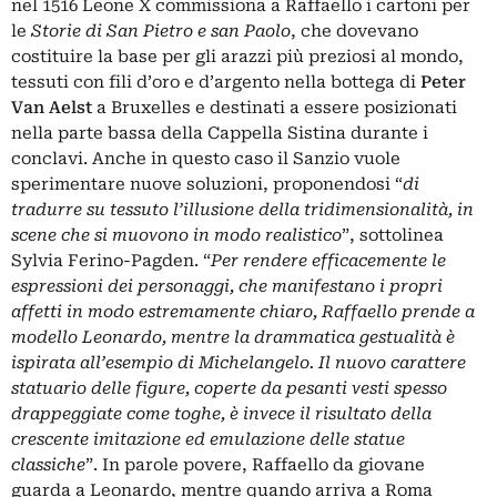
nel 1516 Leone X commissiona a Raffaello i cartoni per
le
Storie di San Pietro e san Paolo
, che dovevano
costituire la base per gli arazzi più preziosi al mondo,
tessuti con fili d’oro e d’argento nella bottega di
Peter
Van Aelst
a Bruxelles e destinati a essere posizionati
nella parte bassa della Cappella Sistina durante i
conclavi. Anche in questo caso il Sanzio vuole
sperimentare nuove soluzioni, proponendosi “
di
tradurre su tessuto l’illusione della tridimensionalità, in
scene che si muovono in modo realistico
”, sottolinea
Sylvia Ferino-Pagden. “
Per rendere efficacemente le
espressioni dei personaggi, che manifestano i propri
affetti in modo estremamente chiaro, Raffaello prende a
modello Leonardo, mentre la drammatica gestualità è
ispirata all’esempio di Michelangelo. Il nuovo carattere
statuario delle figure, coperte da pesanti vesti spesso
drappeggiate come toghe, è invece il risultato della
crescente imitazione ed emulazione delle statue
classiche
”. In parole povere, Raffaello da giovane
guarda a Leonardo, mentre quando arriva a Roma