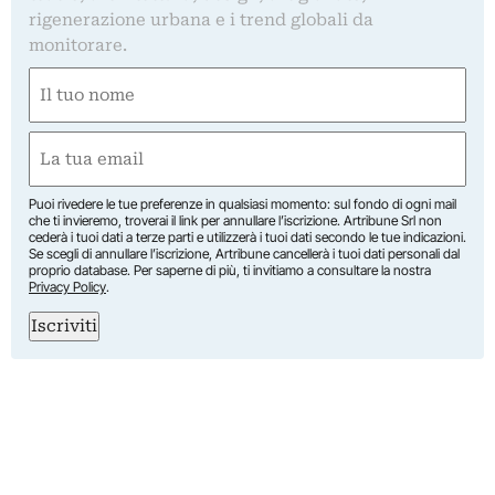
rigenerazione urbana e i trend globali da
monitorare.
Nome
(Required)
First
Email
(Required)
Puoi rivedere le tue preferenze in qualsiasi momento: sul fondo di ogni mail
che ti invieremo, troverai il link per annullare l’iscrizione. Artribune Srl non
cederà i tuoi dati a terze parti e utilizzerà i tuoi dati secondo le tue indicazioni.
Se scegli di annullare l’iscrizione, Artribune cancellerà i tuoi dati personali dal
proprio database. Per saperne di più, ti invitiamo a consultare la nostra
Privacy Policy
.
Iscriviti