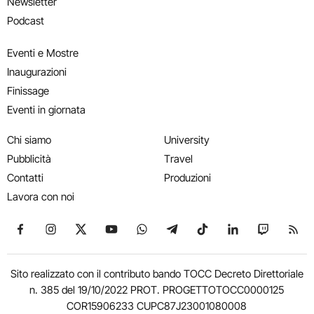
Newsletter
Podcast
Eventi e Mostre
Inaugurazioni
Finissage
Eventi in giornata
Chi siamo
University
Pubblicità
Travel
Contatti
Produzioni
Lavora con noi
Seguici su Facebook
Seguici su Instagram
Seguici su X
Seguici su YouTube
Seguici su WhatsApp
Seguici su Telegram
Seguici su TikTok
Seguici su Link
Seguici su
Segui
Sito realizzato con il contributo bando TOCC Decreto Direttoriale
n. 385 del 19/10/2022 PROT. PROGETTOTOCC0000125
COR15906233 CUPC87J23001080008