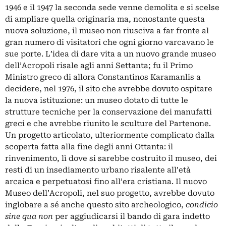
1946 e il 1947 la seconda sede venne demolita e si scelse
di ampliare quella originaria ma, nonostante questa
nuova soluzione, il museo non riusciva a far fronte al
gran numero di visitatori che ogni giorno varcavano le
sue porte. L’idea di dare vita a un nuovo grande museo
dell’Acropoli risale agli anni Settanta; fu il Primo
Ministro greco di allora Constantinos Karamanlis a
decidere, nel 1976, il sito che avrebbe dovuto ospitare
la nuova istituzione: un museo dotato di tutte le
strutture tecniche per la conservazione dei manufatti
greci e che avrebbe riunito le sculture del Partenone.
Un progetto articolato, ulteriormente complicato dalla
scoperta fatta alla fine degli anni Ottanta: il
rinvenimento, lì dove si sarebbe costruito il museo, dei
resti di un insediamento urbano risalente all’età
arcaica e perpetuatosi fino all’era cristiana. Il nuovo
Museo dell’Acropoli, nel suo progetto, avrebbe dovuto
inglobare a sé anche questo sito archeologico,
condicio
sine qua non
per aggiudicarsi il bando di gara indetto