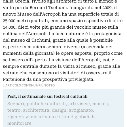
dalla Grecia, rivolto agli architetti di tutto il mondo e
vinto poi da Bernard Tschumi. Inaugurato nel 2009, il
nuovo Museo dell’Acropoli ha una superficie totale di
25.000 metri quadrati, con uno spazio espositivo di oltre
14.000, dieci volte più grande del vecchio museo sulla
collina dell’Acropoli. La luce naturale è la protagonista
del museo di Tschumi, grazie alla quale è possibile
esperire in maniera sempre diversa (a seconda dei
momenti della giornata) le opere esposte, proprio come
se fossero all’aperto. La visione dell’Acropoli, poi, è
sempre centrale durante la visita al museo, grazie alle
vetrate che consentono ai visitatori di osservare il
Partenone da una prospettiva privilegiata.
L'ARTICOLO CONTINUA PIÙ SOTTO
Fest, il settimanale sui festival culturali
Scenari, politiche culturali, arti visive, musica,
teatro, architettura, design, artigianato,
rigenerazione urbana e i trend globali da
monitorare.