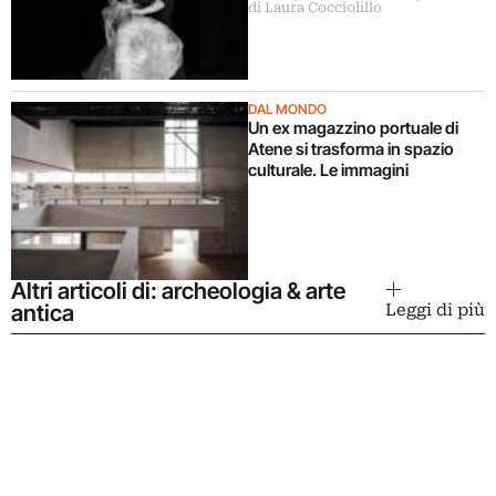
di Laura Cocciolillo
la storica Lucia Amara
DAL MONDO
Un ex magazzino portuale di
Atene si trasforma in spazio
culturale. Le immagini
Altri articoli di: archeologia & arte
antica
Leggi di più