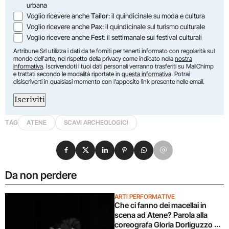
urbana
Voglio ricevere anche
Tailor
: il quindicinale su moda e cultura
Voglio ricevere anche
Pax
: il quindicinale sul turismo culturale
Voglio ricevere anche
Fest
: il settimanale sui festival culturali
Artribune Srl utilizza i dati da te forniti per tenerti informato con regolarità sul
mondo dell'arte, nel rispetto della privacy come indicato nella
nostra
informativa
. Iscrivendoti i tuoi dati personali verranno trasferiti su MailChimp
e trattati secondo le modalità riportate in
questa informativa
. Potrai
disiscriverti in qualsiasi momento con l'apposito link presente nelle email.
Iscriviti
TAG
ATENE
SCAVI ARCHEOLOGICI
Condividi su Facebook
Condividi su X
Condividi su LinkedIn
Condividi su Pinterest
Condividi su WhatsApp
Condividi su Email
Da non perdere
ARTI PERFORMATIVE
Che ci fanno dei macellai in
scena ad Atene? Parola alla
coreografa Gloria Dorliguzzo e