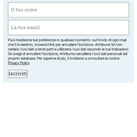
Nome
(Required)
First
Email
(Required)
Puoi rivedere le tue preferenze in qualsiasi momento: sul fondo di ogni mail
che ti invieremo, troverai il link per annullare l’iscrizione. Artribune Srl non
cederà i tuoi dati a terze parti e utilizzerà i tuoi dati secondo le tue indicazioni.
Se scegli di annullare l’iscrizione, Artribune cancellerà i tuoi dati personali dal
proprio database. Per saperne di più, ti invitiamo a consultare la nostra
Privacy Policy
.
Iscriviti