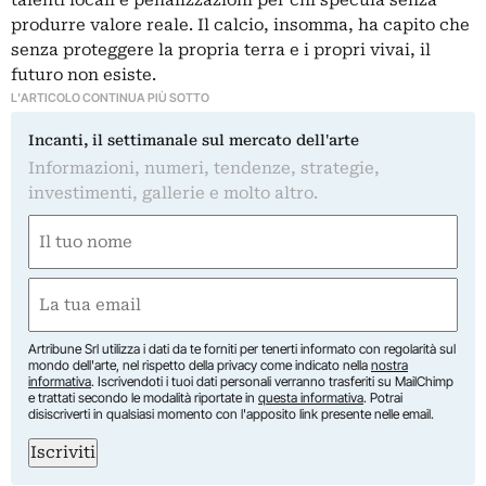
produrre valore reale. Il calcio, insomma, ha capito che
senza proteggere la propria terra e i propri vivai, il
futuro non esiste.
L'ARTICOLO CONTINUA PIÙ SOTTO
Incanti, il settimanale sul mercato dell'arte
Informazioni, numeri, tendenze, strategie,
investimenti, gallerie e molto altro.
Nome
(Obbligatorio)
Nome
Email
(Obbligatorio)
Artribune Srl utilizza i dati da te forniti per tenerti informato con regolarità sul
mondo dell'arte, nel rispetto della privacy come indicato nella
nostra
informativa
. Iscrivendoti i tuoi dati personali verranno trasferiti su MailChimp
e trattati secondo le modalità riportate in
questa informativa
. Potrai
disiscriverti in qualsiasi momento con l'apposito link presente nelle email.
Iscriviti