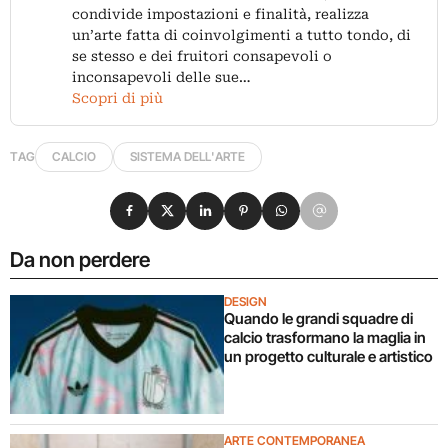
condivide impostazioni e finalità, realizza
un’arte fatta di coinvolgimenti a tutto tondo, di
se stesso e dei fruitori consapevoli o
inconsapevoli delle sue…
Scopri di più
TAG
CALCIO
SISTEMA DELL'ARTE
Condividi su Facebook
Condividi su X
Condividi su LinkedIn
Condividi su Pinterest
Condividi su WhatsApp
Condividi su Email
Da non perdere
DESIGN
Quando le grandi squadre di
calcio trasformano la maglia in
un progetto culturale e artistico
ARTE CONTEMPORANEA