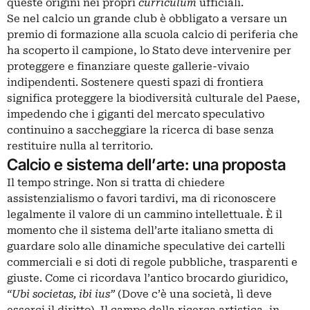
queste origini nei propri
curriculum
ufficiali.
Se nel calcio un grande club è obbligato a versare un
premio di formazione alla scuola calcio di periferia che
ha scoperto il campione, lo Stato deve intervenire per
proteggere e finanziare queste gallerie-vivaio
indipendenti. Sostenere questi spazi di frontiera
significa proteggere la biodiversità culturale del Paese,
impedendo che i giganti del mercato speculativo
continuino a saccheggiare la ricerca di base senza
restituire nulla al territorio.
Calcio e sistema dell’arte: una proposta
Il tempo stringe. Non si tratta di chiedere
assistenzialismo o favori tardivi, ma di riconoscere
legalmente il valore di un cammino intellettuale. È il
momento che il sistema dell’arte italiano smetta di
guardare solo alle dinamiche speculative dei cartelli
commerciali e si doti di regole pubbliche, trasparenti e
giuste. Come ci ricordava l’antico brocardo giuridico,
“Ubi societas, ibi ius”
(Dove c’è una società, lì deve
esserci il diritto). Il campo della ricerca artistica, in