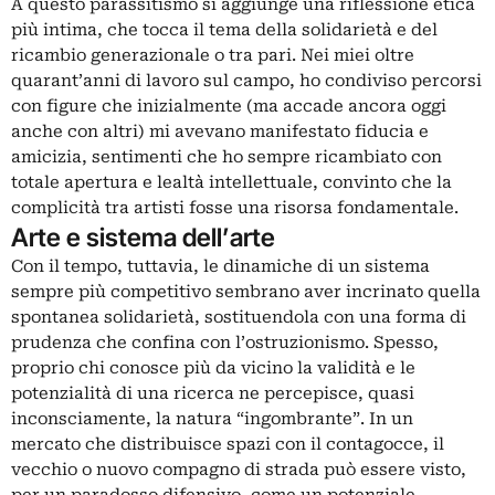
A questo parassitismo si aggiunge una riflessione etica
più intima, che tocca il tema della solidarietà e del
ricambio generazionale o tra pari. Nei miei oltre
quarant’anni di lavoro sul campo, ho condiviso percorsi
con figure che inizialmente (ma accade ancora oggi
anche con altri) mi avevano manifestato fiducia e
amicizia, sentimenti che ho sempre ricambiato con
totale apertura e lealtà intellettuale, convinto che la
complicità tra artisti fosse una risorsa fondamentale.
Arte e sistema dell’arte
Con il tempo, tuttavia, le dinamiche di un sistema
sempre più competitivo sembrano aver incrinato quella
spontanea solidarietà, sostituendola con una forma di
prudenza che confina con l’ostruzionismo. Spesso,
proprio chi conosce più da vicino la validità e le
potenzialità di una ricerca ne percepisce, quasi
inconsciamente, la natura “ingombrante”. In un
mercato che distribuisce spazi con il contagocce, il
vecchio o nuovo compagno di strada può essere visto,
per un paradosso difensivo, come un potenziale