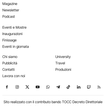
Magazine
Newsletter
Podcast
Eventi e Mostre
Inaugurazioni
Finissage
Eventi in giornata
Chi siamo
University
Pubblicità
Travel
Contatti
Produzioni
Lavora con noi
Seguici su Facebook
Seguici su Instagram
Seguici su X
Seguici su YouTube
Seguici su WhatsApp
Seguici su Telegram
Seguici su TikTok
Seguici su Link
Seguici su
Segui
Sito realizzato con il contributo bando TOCC Decreto Direttoriale