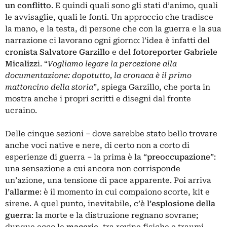
un conflitto
. E quindi quali sono gli stati d’animo, quali
le avvisaglie, quali le fonti. Un approccio che tradisce
la mano, e la testa, di persone che con la guerra e la sua
narrazione ci lavorano ogni giorno: l’idea è infatti del
cronista Salvatore Garzillo
e del
fotoreporter Gabriele
Micalizz
i. “
Vogliamo legare la percezione alla
documentazione: dopotutto, la cronaca è il primo
mattoncino della storia
”, spiega Garzillo, che porta in
mostra anche i propri scritti e disegni dal fronte
ucraino.
Delle cinque sezioni – dove sarebbe stato bello trovare
anche voci native e nere, di certo non a corto di
esperienze di guerra – la prima è la “
preoccupazione
”:
una sensazione a cui ancora non corrisponde
un’azione, una tensione di pace apparente. Poi arriva
l’allarme
: è il momento in cui compaiono scorte, kit e
sirene. A quel punto, inevitabile, c’è
l’esplosione della
guerra
: la morte e la distruzione regnano sovrane;