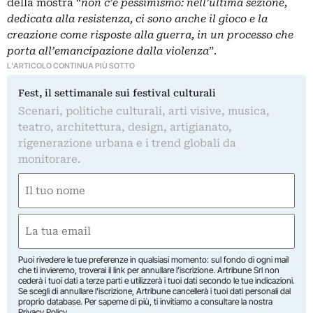
della mostra “
non c’è pessimismo: nell’ultima sezione,
dedicata alla resistenza, ci sono anche il gioco e la
creazione come risposte alla guerra, in un processo che
porta all’emancipazione dalla violenza
”.
L'ARTICOLO CONTINUA PIÙ SOTTO
Fest, il settimanale sui festival culturali
Scenari, politiche culturali, arti visive, musica,
teatro, architettura, design, artigianato,
rigenerazione urbana e i trend globali da
monitorare.
Nome
(Required)
First
Email
(Required)
Puoi rivedere le tue preferenze in qualsiasi momento: sul fondo di ogni mail
che ti invieremo, troverai il link per annullare l’iscrizione. Artribune Srl non
cederà i tuoi dati a terze parti e utilizzerà i tuoi dati secondo le tue indicazioni.
Se scegli di annullare l’iscrizione, Artribune cancellerà i tuoi dati personali dal
proprio database. Per saperne di più, ti invitiamo a consultare la nostra
Privacy Policy
.