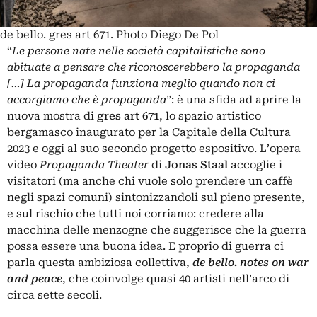
de bello. gres art 671. Photo Diego De Pol
“
Le persone nate nelle società capitalistiche sono
abituate a pensare che riconoscerebbero la propaganda
[…] La propaganda funziona meglio quando non ci
accorgiamo che è propaganda
”: è una sfida ad aprire la
nuova mostra di
gres art 671
, lo spazio artistico
bergamasco
inaugurato per la Capitale della Cultura
2023 e oggi al suo secondo progetto espositivo. L’opera
video
Propaganda Theater
di
Jonas Staal
accoglie i
visitatori (ma anche chi vuole solo prendere un caffè
negli spazi comuni) sintonizzandoli sul pieno presente,
e sul rischio che tutti noi corriamo: credere alla
macchina delle menzogne che suggerisce che la guerra
possa essere una buona idea. E proprio di guerra ci
parla questa ambiziosa collettiva,
de bello. notes on war
and peace
, che coinvolge quasi 40 artisti nell’arco di
circa sette secoli.