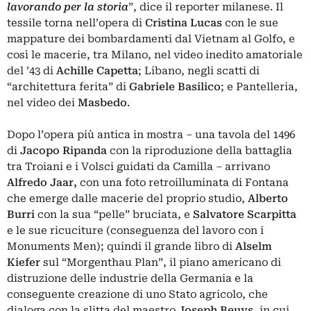
lavorando per la storia
”, dice il reporter milanese. Il
tessile torna nell’opera di
Cristina Lucas
con le sue
mappature dei bombardamenti dal Vietnam al Golfo, e
così le macerie, tra Milano, nel video inedito amatoriale
del ’43 di
Achille Capetta
; Libano, negli scatti di
“architettura ferita” di
Gabriele
Basilico
; e Pantelleria,
nel video dei
Masbedo
.
Dopo l’opera più antica in mostra – una tavola del 1496
di
Jacopo Ripanda
con la riproduzione della battaglia
tra Troiani e i Volsci guidati da Camilla – arrivano
Alfredo Jaar,
con una foto retroilluminata di Fontana
che emerge dalle macerie del proprio studio,
Alberto
Burri
con la sua “pelle” bruciata, e
Salvatore Scarpitta
e le sue ricuciture (conseguenza del lavoro con i
Monuments Men); quindi il grande libro di
Alselm
Kiefer
sul “Morgenthau Plan”, il piano americano di
distruzione delle industrie della Germania e la
conseguente creazione di uno Stato agricolo, che
dialoga con la slitta del maestro
Joseph Beuys
, in cui