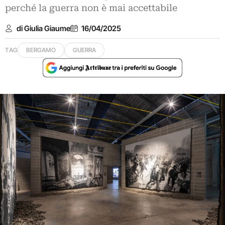
perché la guerra non è mai accettabile
di Giulia Giaume
16/04/2025
TAG
BERGAMO
GUERRA