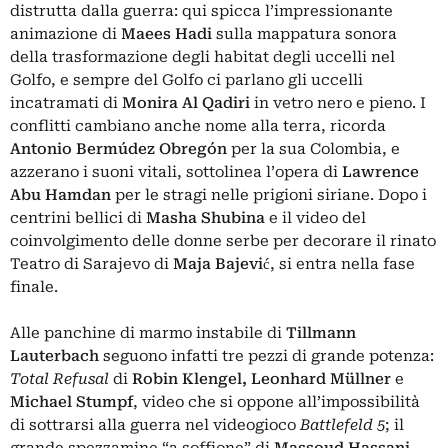
distrutta dalla guerra: qui spicca l’impressionante
animazione di
Maees Hadi
sulla mappatura sonora
della trasformazione degli habitat degli uccelli nel
Golfo, e sempre del Golfo ci parlano gli uccelli
incatramati di
Monira Al Qadiri
in vetro nero e pieno. I
conflitti cambiano anche nome alla terra, ricorda
Antonio Bermúdez Obregón
per la sua Colombia, e
azzerano i suoni vitali, sottolinea l’opera di
Lawrence
Abu Hamdan
per le stragi nelle prigioni siriane. Dopo i
centrini bellici di
Masha Shubina
e il video del
coinvolgimento delle donne serbe per decorare il rinato
Teatro di Sarajevo di
Maja Bajević
, si entra nella fase
finale.
Alle panchine di marmo instabile di
Tillmann
Lauterbach
seguono infatti tre pezzi di grande potenza:
Total Refusal
di
Robin
Klengel, Leonhard Müllner
e
Michael Stumpf
, video che si oppone all’impossibilità
di sottrarsi alla guerra nel videogioco
Battlefeld 5
; il
grande spezzamine “a soffione” di
Massoud Hassani
,