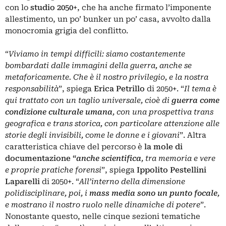
con lo
studio
2050
+
, che ha anche firmato l’imponente
allestimento, un po’ bunker un po’ casa, avvolto dalla
monocromia grigia del conflitto.
“
Viviamo in tempi difficili: siamo costantemente
bombardati dalle immagini della guerra, anche se
metaforicamente. Che è il nostro privilegio, e la nostra
responsabilità
”, spiega
Erica
Petrillo
di 2050+. “
Il tema è
qui trattato con un taglio universale, cioè di
guerra come
condizione culturale umana
, con una prospettiva trans
geografica e trans storica, con particolare attenzione alle
storie degli invisibili, come le donne e i giovani
”. Altra
caratteristica chiave del percorso è
la mole di
documentazione “
anche scientifica
, tra memoria e vere
e proprie pratiche forensi
”, spiega
Ippolito Pestellini
Laparelli
di 2050+. “
All’interno della dimensione
polidisciplinare, poi, i
mass media sono un punto focale
,
e mostrano il nostro ruolo nelle dinamiche di potere
”.
Nonostante questo, nelle cinque sezioni tematiche