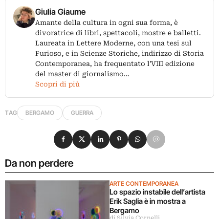
Giulia Giaume
Amante della cultura in ogni sua forma, è
divoratrice di libri, spettacoli, mostre e balletti.
Laureata in Lettere Moderne, con una tesi sul
Furioso, e in Scienze Storiche, indirizzo di Storia
Contemporanea, ha frequentato l'VIII edizione
del master di giornalismo…
Scopri di più
TAG
BERGAMO
GUERRA
Condividi su Facebook
Condividi su X
Condividi su LinkedIn
Condividi su Pinterest
Condividi su WhatsApp
Condividi su Email
Da non perdere
ARTE CONTEMPORANEA
Lo spazio instabile dell’artista
Erik Saglia è in mostra a
Bergamo
di Silvia Cornelli