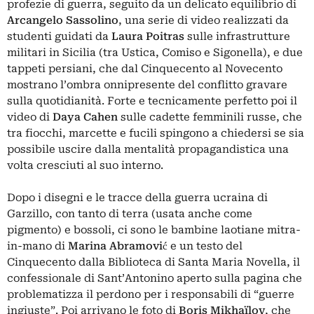
profezie di guerra, seguito da un delicato equilibrio di
Arcangelo Sassolino
, una serie di video realizzati da
studenti guidati da
Laura Poitras
sulle infrastrutture
militari in Sicilia (tra Ustica, Comiso e Sigonella), e due
tappeti persiani, che dal Cinquecento al Novecento
mostrano l’ombra onnipresente del conflitto gravare
sulla quotidianità. Forte e tecnicamente perfetto poi il
video di
Daya Cahen
sulle cadette femminili russe, che
tra fiocchi, marcette e fucili spingono a chiedersi se sia
possibile uscire dalla mentalità propagandistica una
volta cresciuti al suo interno.
Dopo i disegni e le tracce della guerra ucraina di
Garzillo, con tanto di terra (usata anche come
pigmento) e bossoli, ci sono le bambine laotiane mitra-
in-mano di
Marina Abramović
e un testo del
Cinquecento dalla Biblioteca di Santa Maria Novella, il
confessionale di Sant’Antonino aperto sulla pagina che
problematizza il perdono per i responsabili di “guerre
ingiuste”. Poi arrivano le foto di
Boris Mikhaïlov
, che