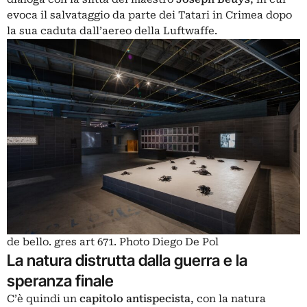
evoca il salvataggio da parte dei Tatari in Crimea dopo
la sua caduta dall’aereo della Luftwaffe.
de bello. gres art 671. Photo Diego De Pol
La natura distrutta dalla guerra e la
speranza finale
C’è quindi un
capitolo
antispecista
, con la natura