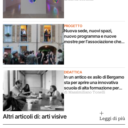
PROGETTO
Nuova sede, nuovi spazi,
nuovo programma e nuove
mostre per l’associazione che
da 15 anni porta l’arte
contemporanea a Bergamo
DIDATTICA
In un antico ex asilo di Bergamo
sta per aprire una innovativa
scuola di alta formazione per
di Massimiliano Tonelli
artisti
Altri articoli di: arti visive
Leggi di più