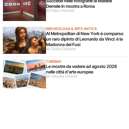
Succede nelle fotografie di Matilde
Demele in mostra a Roma
di Fabio Petrelli
ARCHEOLOGIA & ARTE ANTICA
Al Metropolitan di New York è comparso
un raro dipinto di Leonardo da Vinci: è la
Madonna dei Fusi
di Giulia Giaume
TURISMO
Le mostre da vedere ad agosto 2026
nelle città d’arte europee
di Claudia Giraud