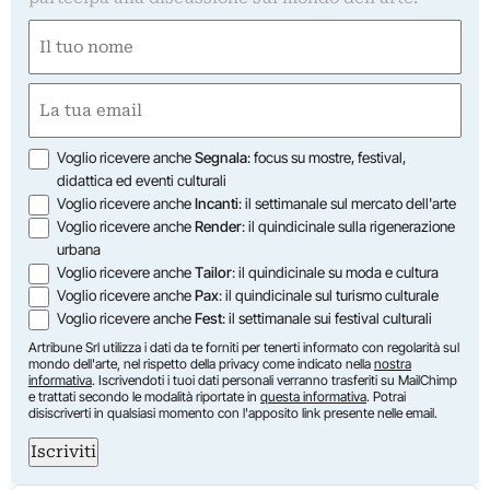
Nome
(Required)
First
Email
(Required)
Opzioni
Voglio ricevere anche
Segnala
: focus su mostre, festival,
didattica ed eventi culturali
Voglio ricevere anche
Incanti
: il settimanale sul mercato dell'arte
Voglio ricevere anche
Render
: il quindicinale sulla rigenerazione
urbana
Voglio ricevere anche
Tailor
: il quindicinale su moda e cultura
Voglio ricevere anche
Pax
: il quindicinale sul turismo culturale
Voglio ricevere anche
Fest
: il settimanale sui festival culturali
Artribune Srl utilizza i dati da te forniti per tenerti informato con regolarità sul
mondo dell'arte, nel rispetto della privacy come indicato nella
nostra
informativa
. Iscrivendoti i tuoi dati personali verranno trasferiti su MailChimp
e trattati secondo le modalità riportate in
questa informativa
. Potrai
disiscriverti in qualsiasi momento con l'apposito link presente nelle email.
Iscriviti