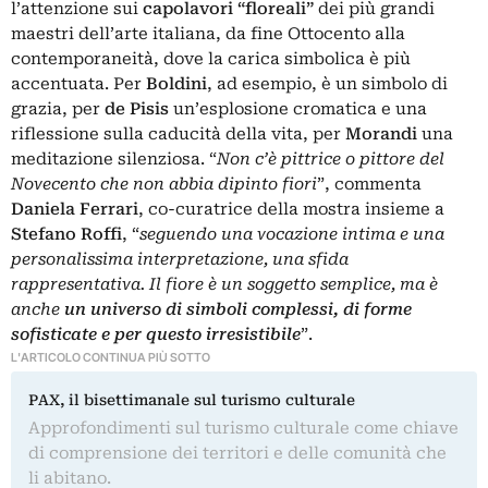
l’attenzione sui
capolavori “floreali”
dei più grandi
maestri dell’arte italiana, da fine Ottocento alla
contemporaneità, dove la carica simbolica è più
accentuata. Per
Boldini
, ad esempio, è un simbolo di
grazia, per
de Pisis
un’esplosione cromatica e una
riflessione sulla caducità della vita, per
Morandi
una
meditazione silenziosa. “
Non c’è pittrice o pittore del
Novecento che non abbia dipinto fiori
”, commenta
Daniela Ferrari
, co-curatrice della mostra insieme a
Stefano Roffi
, “
seguendo una vocazione intima e una
personalissima interpretazione, una sfida
rappresentativa. Il fiore è un soggetto semplice, ma è
anche
un universo di simboli complessi, di forme
sofisticate e per questo irresistibile
”.
L'ARTICOLO CONTINUA PIÙ SOTTO
PAX, il bisettimanale sul turismo culturale
Approfondimenti sul turismo culturale come chiave
di comprensione dei territori e delle comunità che
li abitano.