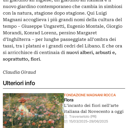
nuovo giardino contemporaneo che cambia in simbiosi
con la natura, stagione dopo stagione. Qui Luigi
Magnani accoglieva i più grandi nomi della cultura del
tempo – Giuseppe Ungaretti, Eugenio Montale, Giorgio
Morandi, Konrad Lorenz, persino Margaret
d’Inghilterra – per lunghe passeggiate all’ombra dei
tassi, tra i platani e i grandi cedri del Libano. E che ora
si arricchisce di centinaia di
nuovi alberi, arbusti e,
soprattutto, fiori
.
Claudia Giraud
Ulteriori info
FONDAZIONE MAGNANI ROCCA
Flora
L’incanto dei fiori nell’arte
italiana dal Novecento a oggi
Traversetolo (PR)
15/03/2025
–
29/06/2025