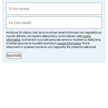
Nome
(Required)
First
Email
(Required)
Artribune Srl utilizza i dati da te forniti per tenerti informato con regolarità sul
mondo dell'arte, nel rispetto della privacy come indicato nella
nostra
informativa
. Iscrivendoti i tuoi dati personali verranno trasferiti su MailChimp
e trattati secondo le modalità riportate in
questa informativa
. Potrai
disiscriverti in qualsiasi momento con l'apposito link presente nelle email.
Iscriviti