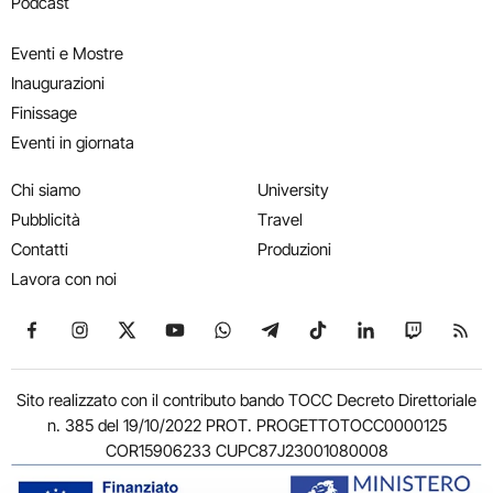
Podcast
Eventi e Mostre
Inaugurazioni
Finissage
Eventi in giornata
Chi siamo
University
Pubblicità
Travel
Contatti
Produzioni
Lavora con noi
Seguici su Facebook
Seguici su Instagram
Seguici su X
Seguici su YouTube
Seguici su WhatsApp
Seguici su Telegram
Seguici su TikTok
Seguici su Link
Seguici su
Segui
Sito realizzato con il contributo bando TOCC Decreto Direttoriale
n. 385 del 19/10/2022 PROT. PROGETTOTOCC0000125
COR15906233 CUPC87J23001080008