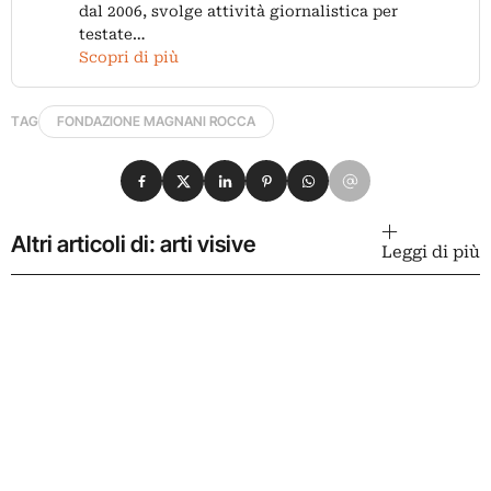
dal 2006, svolge attività giornalistica per
testate…
Scopri di più
TAG
FONDAZIONE MAGNANI ROCCA
Condividi su Facebook
Condividi su X
Condividi su LinkedIn
Condividi su Pinterest
Condividi su WhatsApp
Condividi su Email
Altri articoli di: arti visive
Leggi di più