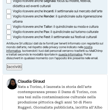
Opzioni
Voglio ricevere anche
Segnala
: focus su mostre, festival,
didattica ed eventi culturali
Voglio ricevere anche
Incanti
: il settimanale sul mercato dell'arte
Voglio ricevere anche
Render
: il quindicinale sulla rigenerazione
urbana
Voglio ricevere anche
Tailor
: il quindicinale su moda e cultura
Voglio ricevere anche
Pax
: il quindicinale sul turismo culturale
Voglio ricevere anche
Fest
: il settimanale sui festival culturali
Artribune Srl utilizza i dati da te forniti per tenerti informato con regolarità sul
mondo dell'arte, nel rispetto della privacy come indicato nella
nostra
informativa
. Iscrivendoti i tuoi dati personali verranno trasferiti su MailChimp
e trattati secondo le modalità riportate in
questa informativa
. Potrai
disiscriverti in qualsiasi momento con l'apposito link presente nelle email.
Iscriviti
Claudia Giraud
Nata a Torino, è laureata in storia dell’arte
contemporanea presso il Dams di Torino, con
una tesi sulla contaminazione culturale nella
produzione pittorica degli anni '50 di Piero
Ruggeri. Giornalista pubblicista, iscritta all’Albo