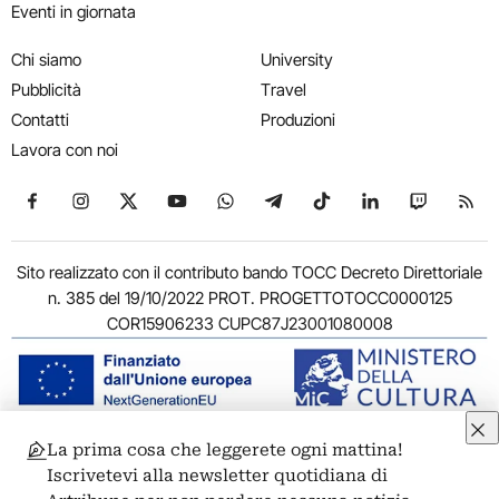
Eventi in giornata
Chi siamo
University
Pubblicità
Travel
Contatti
Produzioni
Lavora con noi
Seguici su Facebook
Seguici su Instagram
Seguici su X
Seguici su YouTube
Seguici su WhatsApp
Seguici su Telegram
Seguici su TikTok
Seguici su Link
Seguici su
Segui
Sito realizzato con il contributo bando TOCC Decreto Direttoriale
n. 385 del 19/10/2022 PROT. PROGETTOTOCC0000125
COR15906233 CUPC87J23001080008
La prima cosa che leggerete ogni mattina!
© 2011-2026 ARTRIBUNE srl – Corso Vittorio Emanuele II, 287 –
Iscrivetevi alla newsletter quotidiana di
00186 Roma - P.I. 11381581005