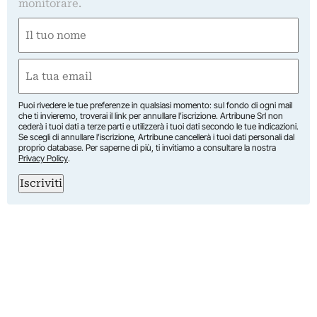
monitorare.
Nome
(Required)
First
Email
(Required)
Puoi rivedere le tue preferenze in qualsiasi momento: sul fondo di ogni mail
che ti invieremo, troverai il link per annullare l’iscrizione. Artribune Srl non
cederà i tuoi dati a terze parti e utilizzerà i tuoi dati secondo le tue indicazioni.
Se scegli di annullare l’iscrizione, Artribune cancellerà i tuoi dati personali dal
proprio database. Per saperne di più, ti invitiamo a consultare la nostra
Privacy Policy
.
Iscriviti