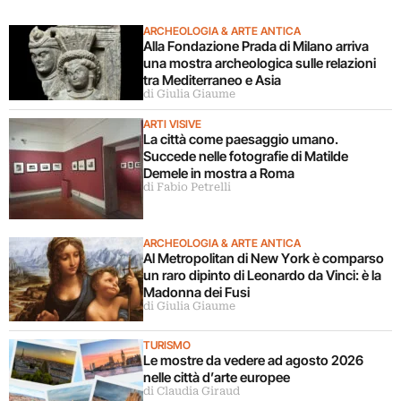
ARCHEOLOGIA & ARTE ANTICA
Alla Fondazione Prada di Milano arriva
una mostra archeologica sulle relazioni
tra Mediterraneo e Asia
di Giulia Giaume
ARTI VISIVE
La città come paesaggio umano.
Succede nelle fotografie di Matilde
Demele in mostra a Roma
di Fabio Petrelli
ARCHEOLOGIA & ARTE ANTICA
Al Metropolitan di New York è comparso
un raro dipinto di Leonardo da Vinci: è la
Madonna dei Fusi
di Giulia Giaume
TURISMO
Le mostre da vedere ad agosto 2026
nelle città d’arte europee
di Claudia Giraud