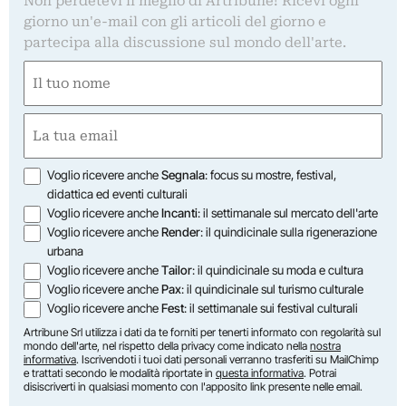
Non perdetevi il meglio di Artribune! Ricevi ogni
giorno un'e-mail con gli articoli del giorno e
partecipa alla discussione sul mondo dell'arte.
Nome
(Required)
First
Email
(Required)
Opzioni
Voglio ricevere anche
Segnala
: focus su mostre, festival,
didattica ed eventi culturali
Voglio ricevere anche
Incanti
: il settimanale sul mercato dell'arte
Voglio ricevere anche
Render
: il quindicinale sulla rigenerazione
urbana
Voglio ricevere anche
Tailor
: il quindicinale su moda e cultura
Voglio ricevere anche
Pax
: il quindicinale sul turismo culturale
Voglio ricevere anche
Fest
: il settimanale sui festival culturali
Artribune Srl utilizza i dati da te forniti per tenerti informato con regolarità sul
mondo dell'arte, nel rispetto della privacy come indicato nella
nostra
informativa
. Iscrivendoti i tuoi dati personali verranno trasferiti su MailChimp
e trattati secondo le modalità riportate in
questa informativa
. Potrai
disiscriverti in qualsiasi momento con l'apposito link presente nelle email.