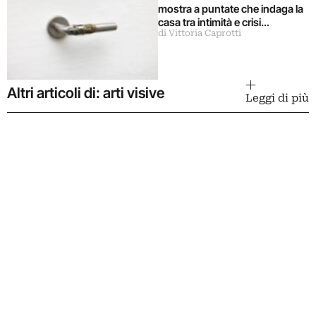
mostra a puntate che indaga la
casa tra intimità e crisi
di Vittoria Caprotti
immobiliare
Altri articoli di: arti visive
Leggi di più