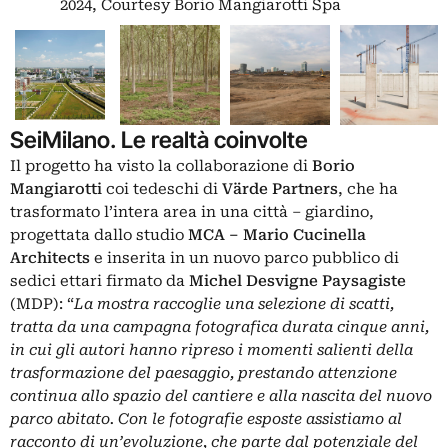
2024, Courtesy Borio Mangiarotti Spa
SeiMilano. Le realtà coinvolte
Il progetto ha visto la collaborazione di
Borio
Mangiarotti
coi tedeschi di
Värde Partners
, che ha
trasformato l’intera area in una città – giardino,
progettata dallo studio
MCA – Mario Cucinella
Architects
e inserita in un nuovo parco pubblico di
sedici ettari firmato da
Michel Desvigne Paysagiste
(MDP): “
La mostra raccoglie una selezione di scatti,
tratta da una campagna fotografica durata cinque anni,
in cui gli autori hanno ripreso i momenti salienti della
trasformazione del paesaggio, prestando attenzione
continua allo spazio del cantiere e alla nascita del nuovo
parco abitato. Con le fotografie esposte assistiamo al
racconto di un’evoluzione, che parte dal potenziale del