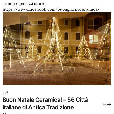
strade e palazzi storici.
d
https://www.facebook.com/buongiornoceramica/
F
P
h
BUON NATALE CERAMICA
1 / 6
2 / 6
P
Buon Natale Ceramica! – 56 Città
Il N
italiane di Antica Tradizione
Rave