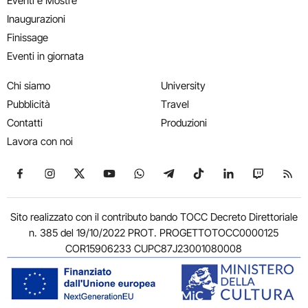
Eventi e Mostre
Inaugurazioni
Finissage
Eventi in giornata
Chi siamo
University
Pubblicità
Travel
Contatti
Produzioni
Lavora con noi
Seguici su Facebook
Seguici su Instagram
Seguici su X
Seguici su YouTube
Seguici su WhatsApp
Seguici su Telegram
Seguici su TikTok
Seguici su Link
Seguici su
Segui
Sito realizzato con il contributo bando TOCC Decreto Direttoriale
n. 385 del 19/10/2022 PROT. PROGETTOTOCC0000125
COR15906233 CUPC87J23001080008