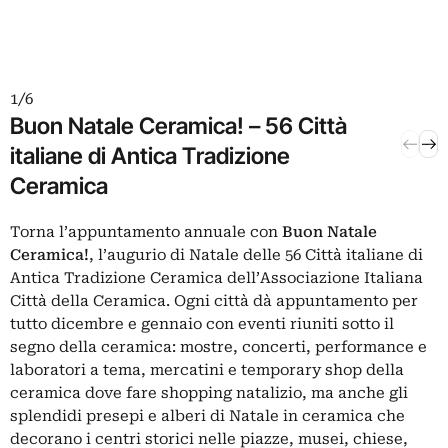
1 / 6
2 / 6
Buon Natale Ceramica! – 56 Città
Il N
italiane di Antica Tradizione
Rave
Ceramica
Torna l’appuntamento annuale con
Buon Natale
I
Ceramica!
, l’augurio di Natale delle 56 Città italiane di
R
Antica Tradizione Ceramica dell’Associazione Italiana
c
Città della Ceramica. Ogni città dà appuntamento per
p
tutto dicembre e gennaio con eventi riuniti sotto il
a
segno della ceramica: mostre, concerti, performance e
N
laboratori a tema, mercatini e temporary shop della
T
ceramica dove fare shopping natalizio, ma anche gli
c
splendidi presepi e alberi di Natale in ceramica che
i
decorano i centri storici nelle piazze, musei, chiese,
g