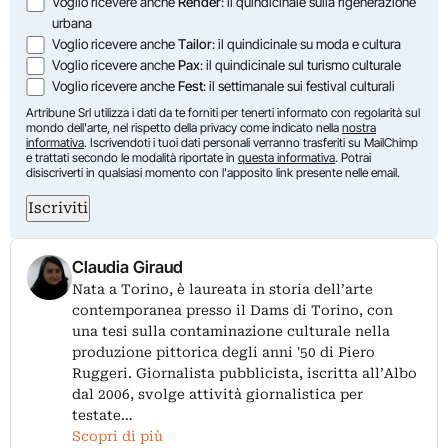
Voglio ricevere anche
Render
: il quindicinale sulla rigenerazione
urbana
Voglio ricevere anche
Tailor
: il quindicinale su moda e cultura
Voglio ricevere anche
Pax
: il quindicinale sul turismo culturale
Voglio ricevere anche
Fest
: il settimanale sui festival culturali
Artribune Srl utilizza i dati da te forniti per tenerti informato con regolarità sul
mondo dell'arte, nel rispetto della privacy come indicato nella
nostra
informativa
. Iscrivendoti i tuoi dati personali verranno trasferiti su MailChimp
e trattati secondo le modalità riportate in
questa informativa
. Potrai
disiscriverti in qualsiasi momento con l'apposito link presente nelle email.
Iscriviti
Claudia Giraud
Nata a Torino, è laureata in storia dell’arte
contemporanea presso il Dams di Torino, con
una tesi sulla contaminazione culturale nella
produzione pittorica degli anni '50 di Piero
Ruggeri. Giornalista pubblicista, iscritta all’Albo
dal 2006, svolge attività giornalistica per
testate…
Scopri di più