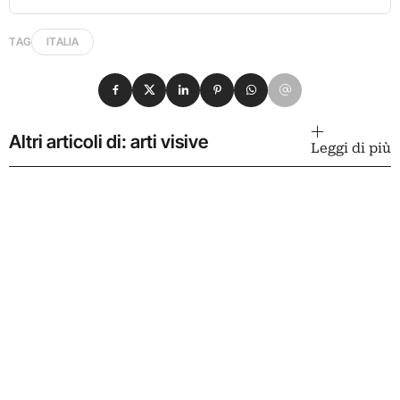
TAG
ITALIA
Condividi su Facebook
Condividi su X
Condividi su LinkedIn
Condividi su Pinterest
Condividi su WhatsApp
Condividi su Email
Altri articoli di: arti visive
Leggi di più