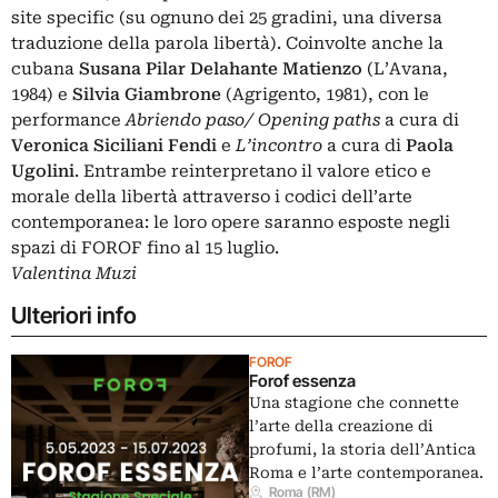
site specific (su ognuno dei 25 gradini, una diversa
traduzione della parola libertà). Coinvolte anche la
cubana
Susana Pilar Delahante Matienzo
(L’Avana,
1984) e
Silvia Giambrone
(Agrigento, 1981), con le
performance
Abriendo paso/ Opening paths
a cura di
Veronica Siciliani Fendi
e
L’incontro
a cura di
Paola
Ugolini
. Entrambe reinterpretano il valore etico e
morale della libertà attraverso i codici dell’arte
contemporanea: le loro opere saranno esposte negli
spazi di FOROF fino al 15 luglio.
Valentina Muzi
Ulteriori info
FOROF
Forof essenza
Una stagione che connette
l’arte della creazione di
profumi, la storia dell’Antica
Roma e l’arte contemporanea.
Roma (RM)