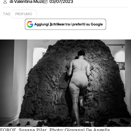
di Valentina Muzi
03/07/2023
TAG
PROFUMO
FOROF, Susana Pilar, Photo: Giovanni De Angelis