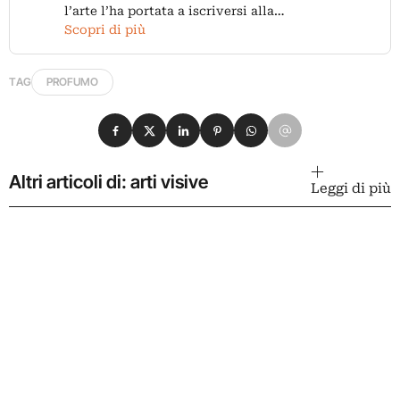
l’arte l’ha portata a iscriversi alla…
Scopri di più
TAG
PROFUMO
Condividi su Facebook
Condividi su X
Condividi su LinkedIn
Condividi su Pinterest
Condividi su WhatsApp
Condividi su Email
Altri articoli di: arti visive
Leggi di più