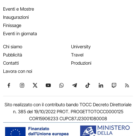
Eventi e Mostre
Inaugurazioni
Finissage
Eventi in giornata
Chi siamo
University
Pubblicità
Travel
Contatti
Produzioni
Lavora con noi
Seguici su Facebook
Seguici su Instagram
Seguici su X
Seguici su YouTube
Seguici su WhatsApp
Seguici su Telegram
Seguici su TikTok
Seguici su Link
Seguici su
Segui
Sito realizzato con il contributo bando TOCC Decreto Direttoriale
n. 385 del 19/10/2022 PROT. PROGETTOTOCC0000125
COR15906233 CUPC87J23001080008