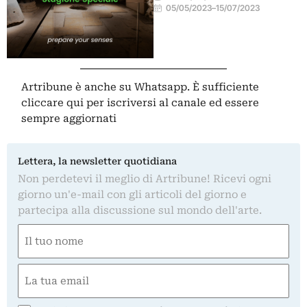
05/05/2023
–
15/07/2023
Artribune è anche su Whatsapp. È sufficiente
cliccare qui
per iscriversi al canale ed essere
sempre aggiornati
Lettera, la newsletter quotidiana
Non perdetevi il meglio di Artribune! Ricevi ogni
giorno un'e-mail con gli articoli del giorno e
partecipa alla discussione sul mondo dell'arte.
Nome
(Required)
First
Email
(Required)