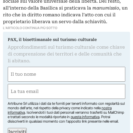
sociale sul valore universale della libertà. Del resto,
all’interno della Basilica si praticava la
manumissio
, un
rito che in diritto romano indicava l’atto con cui il
proprietario liberava un servo dalla schiavitù.
L'ARTICOLO CONTINUA PIÙ SOTTO
PAX, il bisettimanale sul turismo culturale
Approfondimenti sul turismo culturale come chiave
di comprensione dei territori e delle comunità che
li abitano.
Nome
(Required)
First
Email
(Required)
Artribune Srl utilizza i dati da te forniti per tenerti informato con regolarità sul
mondo dell'arte, nel rispetto della privacy come indicato nella
nostra
informativa
. Iscrivendoti i tuoi dati personali verranno trasferiti su MailChimp
e trattati secondo le modalità riportate in
questa informativa
. Potrai
disiscriverti in qualsiasi momento con l'apposito link presente nelle email.
Iscriviti