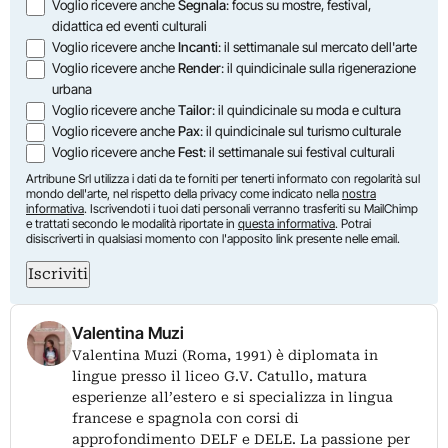
Opzioni
Voglio ricevere anche
Segnala
: focus su mostre, festival,
didattica ed eventi culturali
Voglio ricevere anche
Incanti
: il settimanale sul mercato dell'arte
Voglio ricevere anche
Render
: il quindicinale sulla rigenerazione
urbana
Voglio ricevere anche
Tailor
: il quindicinale su moda e cultura
Voglio ricevere anche
Pax
: il quindicinale sul turismo culturale
Voglio ricevere anche
Fest
: il settimanale sui festival culturali
Artribune Srl utilizza i dati da te forniti per tenerti informato con regolarità sul
mondo dell'arte, nel rispetto della privacy come indicato nella
nostra
informativa
. Iscrivendoti i tuoi dati personali verranno trasferiti su MailChimp
e trattati secondo le modalità riportate in
questa informativa
. Potrai
disiscriverti in qualsiasi momento con l'apposito link presente nelle email.
Iscriviti
Valentina Muzi
Valentina Muzi (Roma, 1991) è diplomata in
lingue presso il liceo G.V. Catullo, matura
esperienze all’estero e si specializza in lingua
francese e spagnola con corsi di
approfondimento DELF e DELE. La passione per