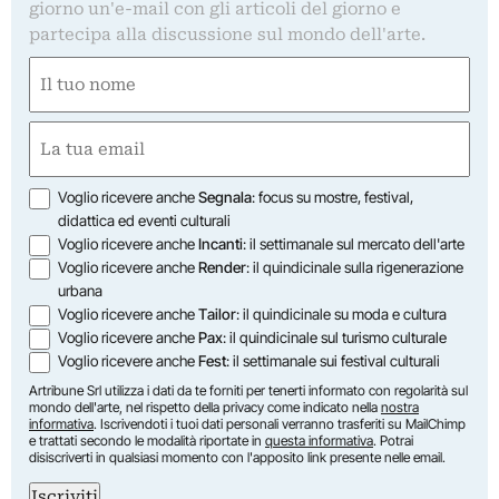
giorno un'e-mail con gli articoli del giorno e
partecipa alla discussione sul mondo dell'arte.
Nome
(Required)
First
Email
(Required)
Opzioni
Voglio ricevere anche
Segnala
: focus su mostre, festival,
didattica ed eventi culturali
Voglio ricevere anche
Incanti
: il settimanale sul mercato dell'arte
Voglio ricevere anche
Render
: il quindicinale sulla rigenerazione
urbana
Voglio ricevere anche
Tailor
: il quindicinale su moda e cultura
Voglio ricevere anche
Pax
: il quindicinale sul turismo culturale
Voglio ricevere anche
Fest
: il settimanale sui festival culturali
Artribune Srl utilizza i dati da te forniti per tenerti informato con regolarità sul
mondo dell'arte, nel rispetto della privacy come indicato nella
nostra
informativa
. Iscrivendoti i tuoi dati personali verranno trasferiti su MailChimp
e trattati secondo le modalità riportate in
questa informativa
. Potrai
disiscriverti in qualsiasi momento con l'apposito link presente nelle email.
Iscriviti