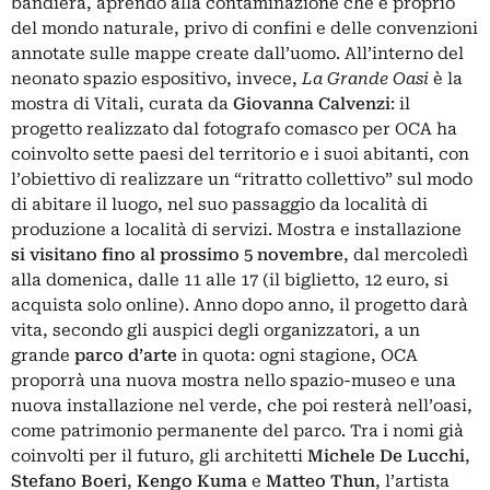
bandiera, aprendo alla contaminazione che è proprio
del mondo naturale, privo di confini e delle convenzioni
annotate sulle mappe create dall’uomo. All’interno del
neonato spazio espositivo, invece,
La Grande Oasi
è la
mostra di Vitali, curata da
Giovanna Calvenzi
: il
progetto realizzato dal fotografo comasco per OCA ha
coinvolto sette paesi del territorio e i suoi abitanti, con
l’obiettivo di realizzare un “ritratto collettivo” sul modo
di abitare il luogo, nel suo passaggio da località di
produzione a località di servizi. Mostra e installazione
si visitano fino al prossimo 5 novembre
, dal mercoledì
alla domenica, dalle 11 alle 17 (il biglietto, 12 euro, si
acquista solo online). Anno dopo anno, il progetto darà
vita, secondo gli auspici degli organizzatori, a un
grande
parco d’arte
in quota: ogni stagione, OCA
proporrà una nuova mostra nello spazio-museo e una
nuova installazione nel verde, che poi resterà nell’oasi,
come patrimonio permanente del parco. Tra i nomi già
coinvolti per il futuro, gli architetti
Michele De Lucchi
,
Stefano Boeri
,
Kengo Kuma
e
Matteo Thun
, l’artista