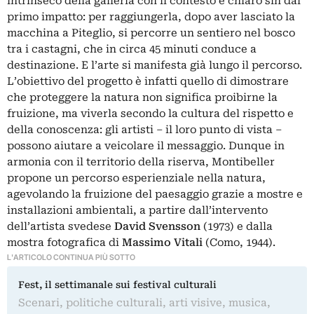
intrinseco della galleria con il contesto è chiaro sin dal
primo impatto: per raggiungerla, dopo aver lasciato la
macchina a Piteglio, si percorre un sentiero nel bosco
tra i castagni, che in circa 45 minuti conduce a
destinazione. E l’arte si manifesta già lungo il percorso.
L’obiettivo del progetto è infatti quello di dimostrare
che proteggere la natura non significa proibirne la
fruizione, ma viverla secondo la cultura del rispetto e
della conoscenza: gli artisti – il loro punto di vista –
possono aiutare a veicolare il messaggio. Dunque in
armonia con il territorio della riserva, Montibeller
propone un percorso esperienziale nella natura,
agevolando la fruizione del paesaggio grazie a mostre e
installazioni ambientali, a partire dall’intervento
dell’artista svedese
David Svensson
(1973) e dalla
mostra fotografica di
Massimo Vitali
(Como, 1944).
L'ARTICOLO CONTINUA PIÙ SOTTO
Fest, il settimanale sui festival culturali
Scenari, politiche culturali, arti visive, musica,