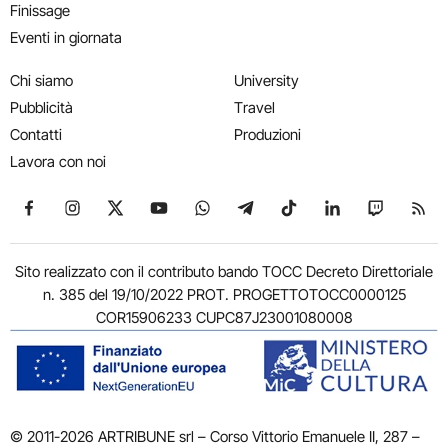
Finissage
Eventi in giornata
Chi siamo
University
Pubblicità
Travel
Contatti
Produzioni
Lavora con noi
Seguici su Facebook
Seguici su Instagram
Seguici su X
Seguici su YouTube
Seguici su WhatsApp
Seguici su Telegram
Seguici su TikTok
Seguici su Link
Seguici su
Segui
Sito realizzato con il contributo bando TOCC Decreto Direttoriale
n. 385 del 19/10/2022 PROT. PROGETTOTOCC0000125
COR15906233 CUPC87J23001080008
© 2011-2026 ARTRIBUNE srl – Corso Vittorio Emanuele II, 287 –