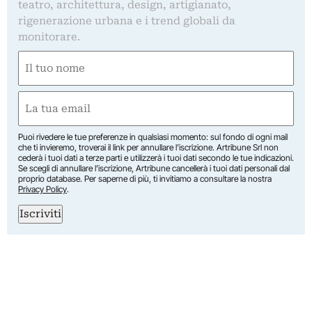
teatro, architettura, design, artigianato,
rigenerazione urbana e i trend globali da
monitorare.
Nome
(Required)
First
Email
(Required)
Puoi rivedere le tue preferenze in qualsiasi momento: sul fondo di ogni mail
che ti invieremo, troverai il link per annullare l’iscrizione. Artribune Srl non
cederà i tuoi dati a terze parti e utilizzerà i tuoi dati secondo le tue indicazioni.
Se scegli di annullare l’iscrizione, Artribune cancellerà i tuoi dati personali dal
proprio database. Per saperne di più, ti invitiamo a consultare la nostra
Privacy Policy
.
Iscriviti