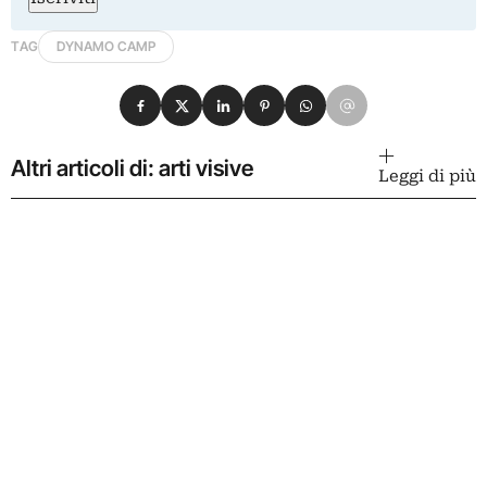
TAG
DYNAMO CAMP
Condividi su Facebook
Condividi su X
Condividi su LinkedIn
Condividi su Pinterest
Condividi su WhatsApp
Condividi su Email
Altri articoli di: arti visive
Leggi di più