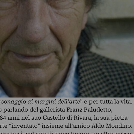
sonaggio ai margini dell’arte
” e per tutta la vita,
o parlando del gallerista
Franz Paludetto
,
4 anni nel suo Castello di Rivara, la sua pietra
arte “inventato” insieme all’amico Aldo Mondino.
are così, nel giro di poco tempo, un altro pezzo