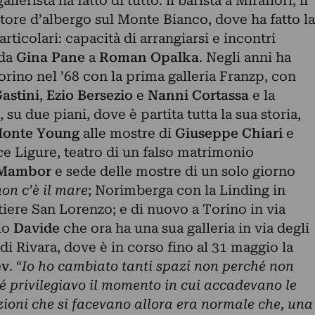
lerista ha fatto di tutto: il barista a Mirafiori, il
ettore d’albergo sul Monte Bianco, dove ha fatto la
ticolari: capacità di arrangiarsi e incontri
 da
Gina Pane
a
Roman Opalka
. Negli anni ha
Torino nel ’68 con la prima galleria Franzp, con
astini
,
Ezio Bersezio
e
Nanni Cortassa
e la
 su due piani, dove è partita tutta la sua storia,
onte Young
alle mostre di
Giuseppe Chiari
e
e Ligure, teatro di un falso matrimonio
 Mambor
e sede delle mostre di un solo giorno
on c’è il mare
; Norimberga con la Linding in
iere San Lorenzo; e di nuovo a Torino in via
lio
Davide
che ora ha una sua galleria in via degli
o di Rivara, dove è in corso fino al 31 maggio la
ev
. “
Io ho cambiato tanti spazi non perché non
hé privilegiavo il momento in cui accadevano le
lazioni che si facevano allora era normale che, una