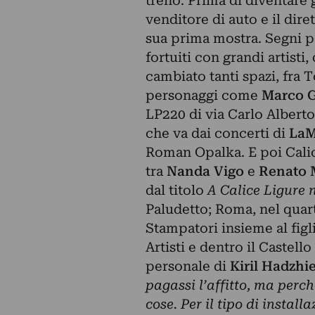
treno. Prima di diventare gal
venditore di auto e il dir
sua prima mostra. Segni par
fortuiti con grandi artisti,
cambiato tanti spazi, fra 
personaggi come
Marco G
LP220 di via Carlo Alberto,
che va dai concerti di
LaM
Roman Opalka. E poi Calic
tra
Nanda Vigo
e
Renato
dal titolo
A Calice Ligure n
Paludetto; Roma, nel quart
Stampatori insieme al fig
Artisti e dentro il Castell
personale di
Kiril Hadzhi
pagassi l’affitto, ma perc
cose. Per il tipo di instal