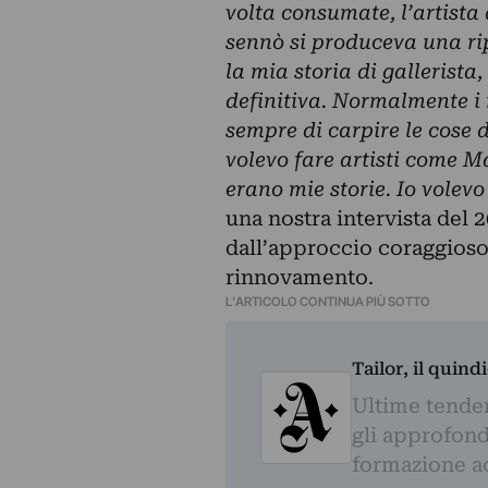
volta consumate, l’artista
sennò si produceva una rip
la mia storia di gallerista
definitiva. Normalmente i 
sempre di carpire le cose 
volevo fare artisti come 
erano mie storie. Io volev
una nostra
intervista
del 2
dall’approccio coraggioso,
rinnovamento.
L'ARTICOLO CONTINUA PIÙ SOTTO
Tailor, il quin
Ultime tendenz
gli approfond
formazione a