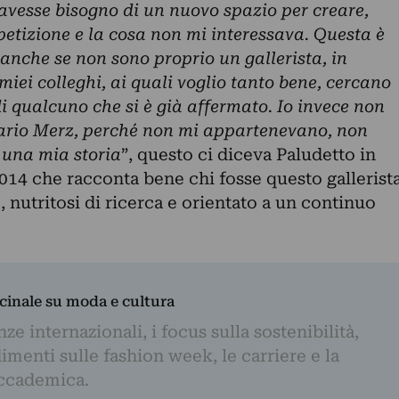
 avesse bisogno di un nuovo spazio per creare,
etizione e la cosa non mi interessava. Questa è
, anche se non sono proprio un gallerista, in
miei colleghi, ai quali voglio tanto bene, cercano
di qualcuno che si è già affermato. Io invece non
Mario Merz, perché non mi appartenevano, non
o una mia storia
”, questo ci diceva Paludetto in
014 che racconta bene chi fosse questo gallerist
 nutritosi di ricerca e orientato a un continuo
dicinale su moda e cultura
e internazionali, i focus sulla sostenibilità,
imenti sulle fashion week, le carriere e la
ccademica.