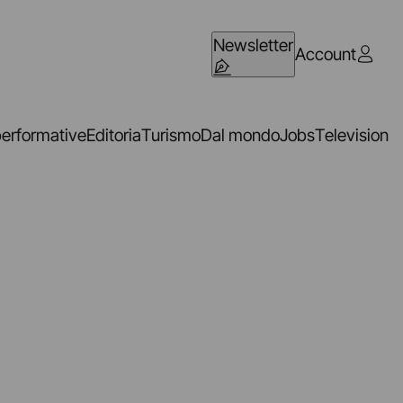
Newsletter
Account
performative
Editoria
Turismo
Dal mondo
Jobs
Television