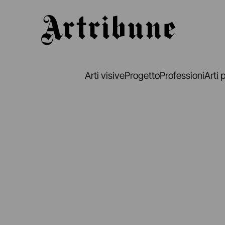
Artribune
Arti visive
Progetto
Professioni
Arti 