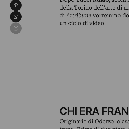
Condividi su Pinterest
della Torino dell’arte di u
Condividi su WhatsApp
di
Artribune
vorremmo docu
un
ciclo di video
.
Condividi su Email
CHI ERA FRA
Originario di Oderzo, clas