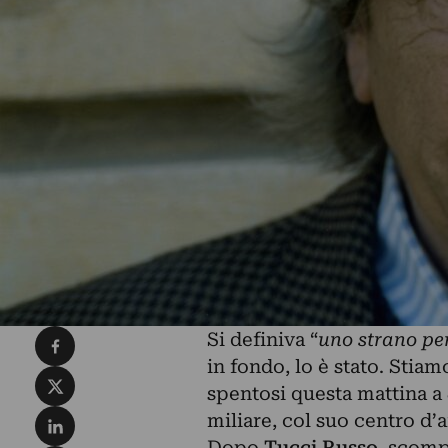
Condividi su Facebook
Si definiva “
uno strano per
in fondo, lo è stato. Stiam
Condividi su X
spentosi questa mattina a 8
Condividi su LinkedIn
miliare, col suo centro d’
Dopo
Tucci Russo
, scomp