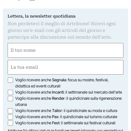
Lettera, la newsletter quotidiana
Non perdetevi il meglio di Artribune! Ricevi ogni
giorno un'e-mail con gli articoli del giorno e
partecipa alla discussione sul mondo dell'arte.
Nome
(Required)
First
Email
(Required)
Opzioni
Voglio ricevere anche
Segnala
: focus su mostre, festival,
didattica ed eventi culturali
Voglio ricevere anche
Incanti
: il settimanale sul mercato dell'arte
Voglio ricevere anche
Render
: il quindicinale sulla rigenerazione
urbana
Voglio ricevere anche
Tailor
: il quindicinale su moda e cultura
Voglio ricevere anche
Pax
: il quindicinale sul turismo culturale
Voglio ricevere anche
Fest
: il settimanale sui festival culturali
Artribune Srl utilizza i dati da te forniti per tenerti informato con regolarità sul