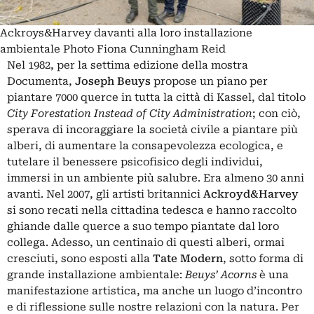
Ackroys&Harvey davanti alla loro installazione
ambientale Photo Fiona Cunningham Reid
Nel 1982, per la settima edizione della mostra
Documenta,
Joseph Beuys
propose un piano per
piantare 7000 querce in tutta la città di Kassel, dal titolo
City Forestation Instead of City Administration
; con ciò,
sperava di incoraggiare la società civile a piantare più
alberi, di aumentare la consapevolezza ecologica, e
tutelare il benessere psicofisico degli individui,
immersi in un ambiente più salubre. Era almeno 30 anni
avanti. Nel 2007, gli artisti britannici
Ackroyd&Harvey
si sono recati nella cittadina tedesca e hanno raccolto
ghiande dalle querce a suo tempo piantate dal loro
collega. Adesso, un centinaio di questi alberi, ormai
cresciuti, sono esposti alla
Tate Modern
, sotto forma di
grande installazione ambientale:
Beuys’ Acorns
è una
manifestazione artistica, ma anche un luogo d’incontro
e di riflessione sulle nostre relazioni con la natura. Per