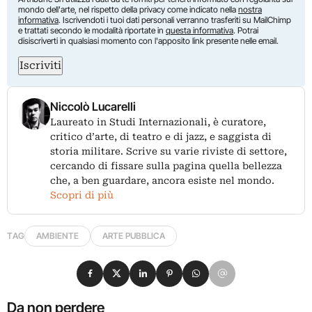
mondo dell'arte, nel rispetto della privacy come indicato nella
nostra
informativa
. Iscrivendoti i tuoi dati personali verranno trasferiti su MailChimp
e trattati secondo le modalità riportate in
questa informativa
. Potrai
disiscriverti in qualsiasi momento con l'apposito link presente nelle email.
Iscriviti
Niccolò Lucarelli
Laureato in Studi Internazionali, è curatore,
critico d’arte, di teatro e di jazz, e saggista di
storia militare. Scrive su varie riviste di settore,
cercando di fissare sulla pagina quella bellezza
che, a ben guardare, ancora esiste nel mondo.
Scopri di più
TAG
AMBIENTE
ARTE PUBBLICA
Condividi su Facebook
Condividi su X
Condividi su LinkedIn
Condividi su Pinterest
Condividi su WhatsApp
Condividi su Email
Da non perdere