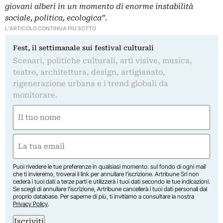
giovani alberi in un momento di enorme instabilità
sociale, politica, ecologica”
.
L'ARTICOLO CONTINUA PIÙ SOTTO
Fest, il settimanale sui festival culturali
Scenari, politiche culturali, arti visive, musica,
teatro, architettura, design, artigianato,
rigenerazione urbana e i trend globali da
monitorare.
Nome
(Required)
First
Email
(Required)
Puoi rivedere le tue preferenze in qualsiasi momento: sul fondo di ogni mail
che ti invieremo, troverai il link per annullare l’iscrizione. Artribune Srl non
cederà i tuoi dati a terze parti e utilizzerà i tuoi dati secondo le tue indicazioni.
Se scegli di annullare l’iscrizione, Artribune cancellerà i tuoi dati personali dal
proprio database. Per saperne di più, ti invitiamo a consultare la nostra
Privacy Policy
.
Iscriviti