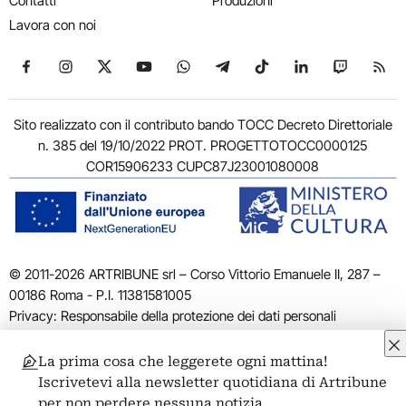
Contatti
Produzioni
Lavora con noi
Seguici su Facebook
Seguici su Instagram
Seguici su X
Seguici su YouTube
Seguici su WhatsApp
Seguici su Telegram
Seguici su TikTok
Seguici su Link
Seguici su
Segui
Sito realizzato con il contributo bando TOCC Decreto Direttoriale
n. 385 del 19/10/2022 PROT. PROGETTOTOCC0000125
COR15906233 CUPC87J23001080008
© 2011-2026 ARTRIBUNE srl – Corso Vittorio Emanuele II, 287 –
00186 Roma - P.I. 11381581005
Privacy: Responsabile della protezione dei dati personali
ARTRIBUNE srl – Corso Vittorio Emanuele II, 287 – 00186 Roma
Termini e condizioni
Privacy Policy
Cookie Policy
Credits
La prima cosa che leggerete ogni mattina!
Iscrivetevi alla newsletter quotidiana di Artribune
per non perdere nessuna notizia