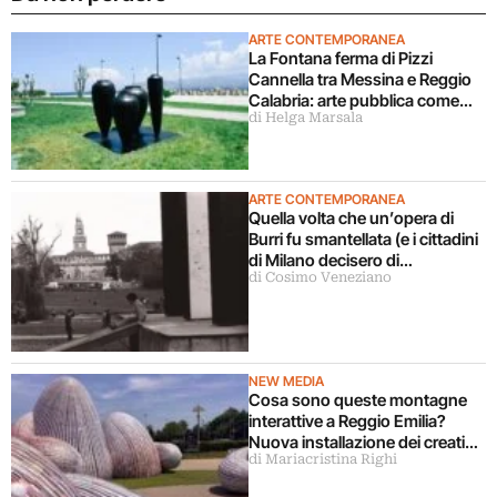
ARTE CONTEMPORANEA
La Fontana ferma di Pizzi
Cannella tra Messina e Reggio
Calabria: arte pubblica come
di Helga Marsala
ponte sullo Stretto (ma è
polemica)
ARTE CONTEMPORANEA
Quella volta che un’opera di
Burri fu smantellata (e i cittadini
di Milano decisero di
di Cosimo Veneziano
ricostruirla)
NEW MEDIA
Cosa sono queste montagne
interattive a Reggio Emilia?
Nuova installazione dei creativi
di Mariacristina Righi
che fecero discutere Bologna