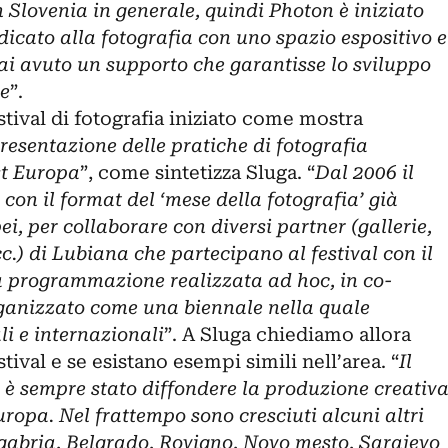
Slovenia in generale, quindi Photon è iniziato
icato alla fotografia con uno spazio espositivo e
ai avuto un supporto che garantisse lo sviluppo
de
”.
stival di fotografia iniziato come mostra
resentazione delle pratiche di fotografia
t Europa
”, come sintetizza Sluga. “
Dal 2006 il
o con il format del ‘mese della fotografia’ già
pei, per collaborare con diversi partner (gallerie,
c.) di Lubiana che partecipano al festival con il
 programmazione realizzata ad hoc, in co-
ganizzato come una biennale nella quale
li e internazionali
”. A Sluga chiediamo allora
stival e se esistano esempi simili nell’area. “
Il
e è sempre stato diffondere la produzione creativ
uropa. Nel frattempo sono cresciuti alcuni altri
agabria, Belgrado, Rovigno, Novo mesto, Sarajevo