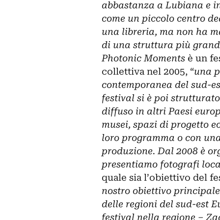
abbastanza a Lubiana e in 
come un piccolo centro ded
una libreria, ma non ha m
di una struttura più gran
Photonic Moments
è un fe
collettiva nel 2005, “
una p
contemporanea del sud-es
festival si è poi strutturat
diffuso in altri Paesi euro
musei, spazi di progetto ec
loro programma o con una
produzione. Dal 2008 è or
presentiamo fotografi loca
quale sia l’obiettivo del fe
nostro obiettivo principal
delle regioni del sud-est E
festival nella regione – Z