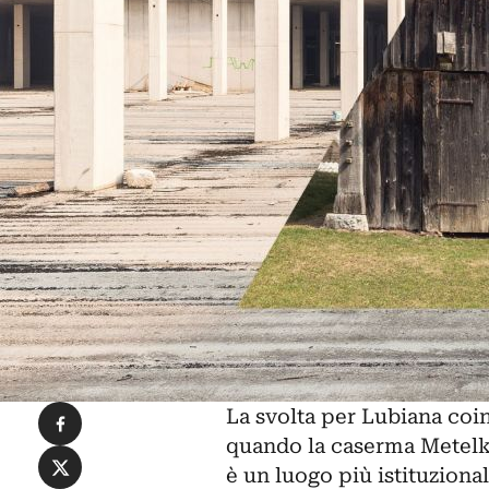
Condividi su Facebook
La svolta per Lubiana coi
quando la caserma Metelko
Condividi su X
è un luogo più istituzional