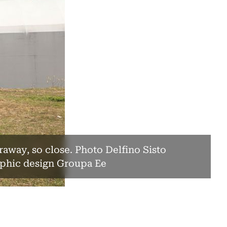
raway, so close. Photo Delfino Sisto
aphic design Groupa Ee