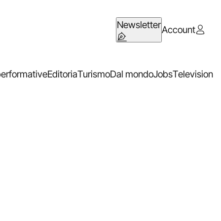
Newsletter
Account
performative
Editoria
Turismo
Dal mondo
Jobs
Television