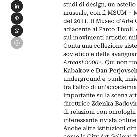
Condividi su LinkedIn
studi di design, un ostello
museale, con il MSUM – M
Condividi su Pinterest
del 2011. Il Museo d’Arte
Condividi su WhatsApp
adiacente al Parco Tivoli,
sui movimenti artistici mil
Condividi su Email
Conta una collezione siste
sovietico e delle avanguar
Arteast 2000+
. Qui non t
Kabakov
e
Dan Perjovsch
underground e punk, insie
tra l’altro di un’accadem
importante sulla scena art
direttrice
Zdenka Badovi
di relazioni con omologhi 
interessante rivista online
Anche altre istituzioni cit
come la City Art Gallery d