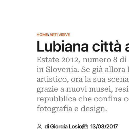
HOME
›
ARTI VISIVE
Lubiana città 
Estate 2012, numero 8 di 
in Slovenia. Se già allor
artistico, ora la sua scen
grazie a nuovi musei, resi
repubblica che confina co
fotografia e design.
di Giorgia Losio
13/03/2017