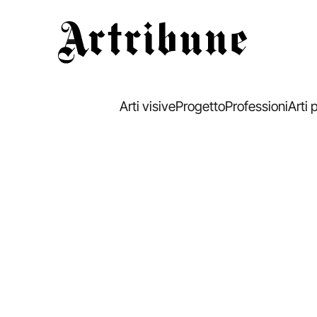
Artribune
Arti visive
Progetto
Professioni
Arti 