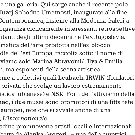
 e una galleria. Qui sorge anche il recente polo
uzej Sobodne Umetnosti, inaugurato alla fine
 Contemporanea, insieme alla Moderna Galerija
 organizza ciclicamente interessanti retrospettive
itanti degli ultimi decenni nell’ex Jugoslavia.
matica dell’arte prodotta nell’ex blocco
die dell’est Europa, raccolta sotto il nome di
roviamo solo
Marina Abravomić
,
Ilya & Emilia
i
, ma esponenti della scena artistica
me a collettivi quali
Leubach
,
IRWIN
(fondatori
ia privata che svolge un lavoro estremamente
istica lubianese) e
NSK
. Forti dell’attivismo della
nac
, i due musei sono promotori di una fitta rete
europei, rete che si avvale anche di una
,
L’internationale
.
tadine promuovono artisti locali e internazionali
iretta da
Alenka Gregorič
– una della curatrici