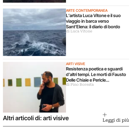
ARTE CONTEMPORANEA
L’artista Luca Vitone e il suo
viaggio in barca verso
Sant’Elena: il diario di bordo
di Luca Vitone
ARTI VISIVE
Resistenza poetica e sguardi
d’altri tempi. Le morti di Fausto
Delle Chiaie e Pericle
di Pino Boresta
Guaglianone
Altri articoli di: arti visive
Leggi di più