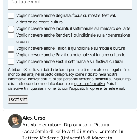
(Obbligatorio)
Opzioni
Voglio ricevere anche
Segnala
: focus su mostre, festival,
didattica ed eventi culturali
Voglio ricevere anche
Incanti
: il settimanale sul mercato dell'arte
Voglio ricevere anche
Render
: il quindicinale sulla rigenerazione
urbana
Voglio ricevere anche
Tailor
: il quindicinale su moda e cultura
Voglio ricevere anche
Pax
: il quindicinale sul turismo culturale
Voglio ricevere anche
Fest
: il settimanale sui festival culturali
Artribune Srl utilizza i dati da te forniti per tenerti informato con regolarità sul
mondo dell'arte, nel rispetto della privacy come indicato nella
nostra
informativa
. Iscrivendoti i tuoi dati personali verranno trasferiti su MailChimp
e trattati secondo le modalità riportate in
questa informativa
. Potrai
disiscriverti in qualsiasi momento con l'apposito link presente nelle email.
Iscriviti
Alex Urso
Artista e curatore. Diplomato in Pittura
(Accademia di Belle Arti di Brera). Laureato in
Lettere Moderne (Università di Macerata,