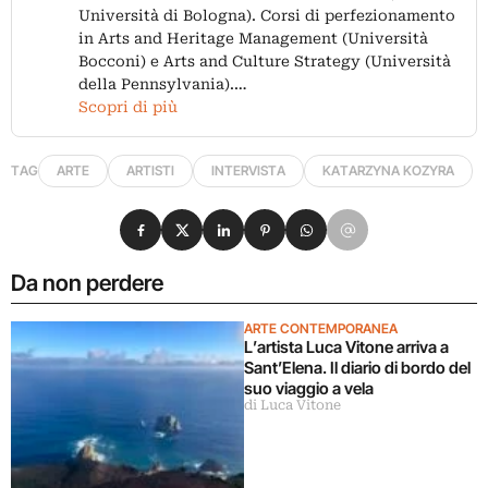
Università di Bologna). Corsi di perfezionamento
in Arts and Heritage Management (Università
Bocconi) e Arts and Culture Strategy (Università
della Pennsylvania).…
Scopri di più
TAG
ARTE
ARTISTI
INTERVISTA
KATARZYNA KOZYRA
Condividi su Facebook
Condividi su X
Condividi su LinkedIn
Condividi su Pinterest
Condividi su WhatsApp
Condividi su Email
Da non perdere
ARTE CONTEMPORANEA
L’artista Luca Vitone arriva a
Sant’Elena. Il diario di bordo del
suo viaggio a vela
di Luca Vitone