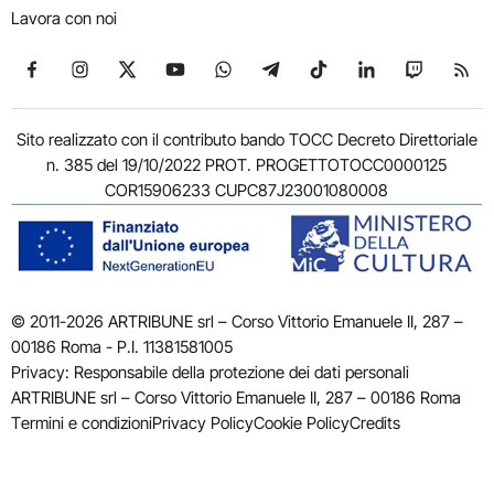
Lavora con noi
Seguici su Facebook
Seguici su Instagram
Seguici su X
Seguici su YouTube
Seguici su WhatsApp
Seguici su Telegram
Seguici su TikTok
Seguici su Link
Seguici su
Segui
Sito realizzato con il contributo bando TOCC Decreto Direttoriale
n. 385 del 19/10/2022 PROT. PROGETTOTOCC0000125
COR15906233 CUPC87J23001080008
© 2011-2026 ARTRIBUNE srl – Corso Vittorio Emanuele II, 287 –
00186 Roma - P.I. 11381581005
Privacy: Responsabile della protezione dei dati personali
ARTRIBUNE srl – Corso Vittorio Emanuele II, 287 – 00186 Roma
Termini e condizioni
Privacy Policy
Cookie Policy
Credits