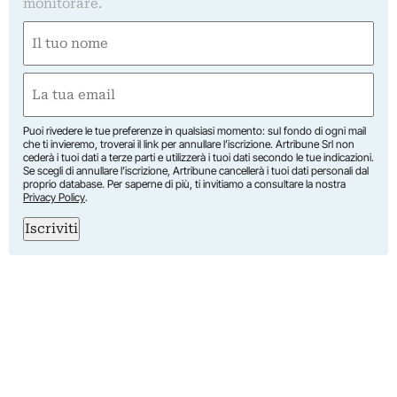
monitorare.
Nome
(Obbligatorio)
Nome
Email
(Obbligatorio)
Puoi rivedere le tue preferenze in qualsiasi momento: sul fondo di ogni mail
che ti invieremo, troverai il link per annullare l’iscrizione. Artribune Srl non
cederà i tuoi dati a terze parti e utilizzerà i tuoi dati secondo le tue indicazioni.
Se scegli di annullare l’iscrizione, Artribune cancellerà i tuoi dati personali dal
proprio database. Per saperne di più, ti invitiamo a consultare la nostra
Privacy Policy
.
Iscriviti