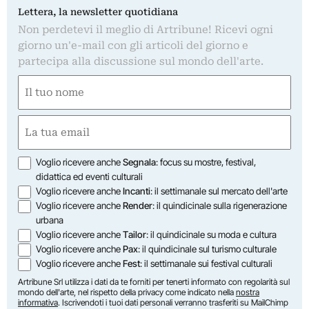
Lettera, la newsletter quotidiana
Non perdetevi il meglio di Artribune! Ricevi ogni
giorno un'e-mail con gli articoli del giorno e
partecipa alla discussione sul mondo dell'arte.
Nome
(Required)
First
Email
(Required)
Opzioni
Voglio ricevere anche
Segnala
: focus su mostre, festival,
didattica ed eventi culturali
Voglio ricevere anche
Incanti
: il settimanale sul mercato dell'arte
Voglio ricevere anche
Render
: il quindicinale sulla rigenerazione
urbana
Voglio ricevere anche
Tailor
: il quindicinale su moda e cultura
Voglio ricevere anche
Pax
: il quindicinale sul turismo culturale
Voglio ricevere anche
Fest
: il settimanale sui festival culturali
Artribune Srl utilizza i dati da te forniti per tenerti informato con regolarità sul
mondo dell'arte, nel rispetto della privacy come indicato nella
nostra
informativa
. Iscrivendoti i tuoi dati personali verranno trasferiti su MailChimp