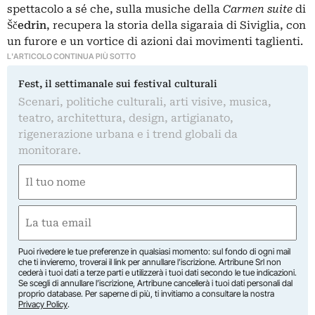
spettacolo a sé che, sulla musiche della
Carmen suite
di
Ščedrin
, recupera la storia della sigaraia di Siviglia, con
un furore e un vortice di azioni dai movimenti taglienti.
L'ARTICOLO CONTINUA PIÙ SOTTO
Fest, il settimanale sui festival culturali
Scenari, politiche culturali, arti visive, musica,
teatro, architettura, design, artigianato,
rigenerazione urbana e i trend globali da
monitorare.
Nome
(Required)
First
Email
(Required)
Puoi rivedere le tue preferenze in qualsiasi momento: sul fondo di ogni mail
che ti invieremo, troverai il link per annullare l’iscrizione. Artribune Srl non
cederà i tuoi dati a terze parti e utilizzerà i tuoi dati secondo le tue indicazioni.
Se scegli di annullare l’iscrizione, Artribune cancellerà i tuoi dati personali dal
proprio database. Per saperne di più, ti invitiamo a consultare la nostra
Privacy Policy
.