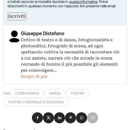
e trattati secondo le modalità riportate in
questa informativa
. Potrai
disiscriverti in qualsiasi momento con l'apposito link presente nelle email.
Iscriviti
Giuseppe Distefano
Critico di teatro e di danza, fotogiornalista e
photoeditor, fotografo di scena, ad ogni
spettacolo coltiva la necessità di raccontare ciò
a cui assiste, narrare ciò che accade in scena
cercando di fornire il più possibile gli elementi
per coinvolgere…
Scopri di più
TAG
COREOGRAFIA
DANZA
TEATRO
TEATRO COMUNALE DI BOLOGNA
Condividi su Facebook
Condividi su X
Condividi su LinkedIn
Condividi su Pinterest
Condividi su WhatsApp
Condividi su Email