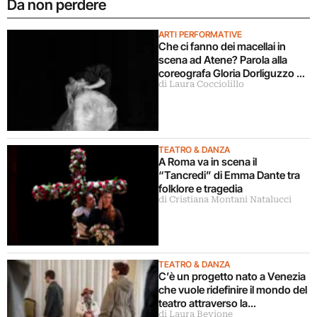
Da non perdere
ARTI PERFORMATIVE
Che ci fanno dei macellai in
scena ad Atene? Parola alla
coreografa Gloria Dorliguzzo e
di Laura Cocciolillo
la storica Lucia Amara
TEATRO & DANZA
A Roma va in scena il
“Tancredi” di Emma Dante tra
folklore e tragedia
di Cristiana Montani Natalucci
TEATRO & DANZA
C’è un progetto nato a Venezia
che vuole ridefinire il mondo del
teatro attraverso la
di Laura Bevione
condivisione