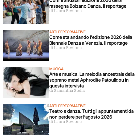
Com’è andata l’edizione 2026 della
rassegna Bolzano Danza. Il reportage
di Laura Bevione
ARTI PERFORMATIVE
Come sta andando l’edizione 2026 della
Biennale Danza a Venezia. Il reportage
di Laura Bevione
MUSICA
Arte e musica. La melodia ancestrale della
soprano metal Aphrodite Patoulidou in
questa intervista
di Samantha Stella
ARTI PERFORMATIVE
Teatro e danza. Tutti gli appuntamenti da
non perdere per l’agosto 2026
di Laura Bevione