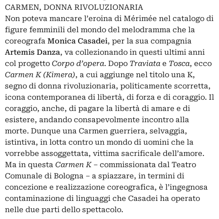
CARMEN, DONNA RIVOLUZIONARIA
Non poteva mancare l’eroina di Mérimée nel catalogo di
figure femminili del mondo del melodramma che la
coreografa
Monica Casadei
, per la sua compagnia
Artemis Danza
, va collezionando in questi ultimi anni
col progetto
Corpo d’opera
. Dopo
Traviata
e
Tosca
, ecco
Carmen K
(Kimera)
, a cui aggiunge nel titolo una K,
segno di donna rivoluzionaria, politicamente scorretta,
icona contemporanea di libertà, di forza e di coraggio. Il
coraggio, anche, di pagare la libertà di amare e di
esistere, andando consapevolmente incontro alla
morte. Dunque una Carmen guerriera, selvaggia,
istintiva, in lotta contro un mondo di uomini che la
vorrebbe assoggettata, vittima sacrificale dell’amore.
Ma in questa
Carmen K
– commissionata dal Teatro
Comunale di Bologna – a spiazzare, in termini di
concezione e realizzazione coreografica, è l’ingegnosa
contaminazione di linguaggi che Casadei ha operato
nelle due parti dello spettacolo.