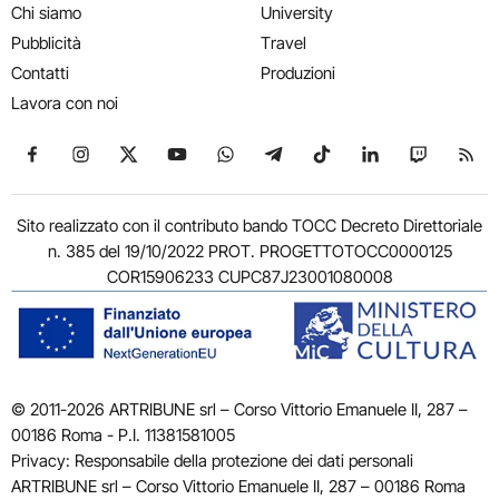
Chi siamo
University
Pubblicità
Travel
Contatti
Produzioni
Lavora con noi
Seguici su Facebook
Seguici su Instagram
Seguici su X
Seguici su YouTube
Seguici su WhatsApp
Seguici su Telegram
Seguici su TikTok
Seguici su Link
Seguici su
Segui
Sito realizzato con il contributo bando TOCC Decreto Direttoriale
n. 385 del 19/10/2022 PROT. PROGETTOTOCC0000125
COR15906233 CUPC87J23001080008
© 2011-2026 ARTRIBUNE srl – Corso Vittorio Emanuele II, 287 –
00186 Roma - P.I. 11381581005
Privacy: Responsabile della protezione dei dati personali
ARTRIBUNE srl – Corso Vittorio Emanuele II, 287 – 00186 Roma