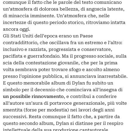
comunque il fatto che le parole del testo comunicano
un’atmosfera di dolorosa bellezza, di angoscia latente,
di minaccia imminente. Un’atmosfera che, nelle
incertezze di questo periodo storico, ritroviamo intatta
ancora oggi.
Gli Stati Uniti dell’epoca erano un Paese
contraddittorio, che oscillava fra un estremo e l’altro:
inclusivo e razzista, progressista e conservatore,
pacifista e guerrafondaio. Ma il progresso sociale, sulla
scia della contestazione giovanile, che per la prima
volta sembrava poter trovare sfogo e ascolto almeno
presso l’opinione pubblica, si annunciava inarrestabile.
E questo memorabile album di Dylan fu subito un
simbolo per il decennio che cominciava all’insegna di
un possibile rinnovamento
, e contribuì a conferire
all’autore un’aura di portavoce generazionale, più volte
smentita (forse per modestia) nei lavori degli anni
successivi. Resta comunque il fatto che, a partire da
questo secondo album, Dylan si distinse per il respiro
intellettuale della sua produzione cantautorale.