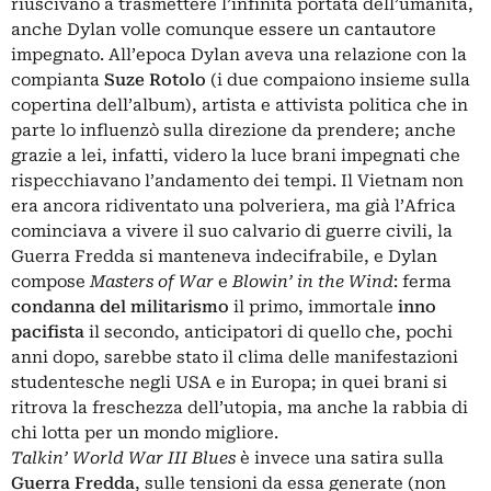
riuscivano a trasmettere l’infinita portata dell’umanità,
anche Dylan volle comunque essere un cantautore
impegnato. All’epoca Dylan aveva una relazione con la
compianta
Suze Rotolo
(i due compaiono insieme sulla
copertina dell’album), artista e attivista politica che in
parte lo influenzò sulla direzione da prendere; anche
grazie a lei, infatti, videro la luce brani impegnati che
rispecchiavano l’andamento dei tempi. Il Vietnam non
era ancora ridiventato una polveriera, ma già l’Africa
cominciava a vivere il suo calvario di guerre civili, la
Guerra Fredda
si manteneva indecifrabile, e Dylan
compose
Masters of War
e
Blowin’ in the Wind
: ferma
condanna del militarismo
il primo, immortale
inno
pacifista
il secondo, anticipatori di quello che, pochi
anni dopo, sarebbe stato il clima delle manifestazioni
studentesche negli USA e in Europa; in quei brani si
ritrova la freschezza dell’utopia, ma anche la rabbia di
chi lotta per un mondo migliore.
Talkin’ World War III Blues
è invece una satira sulla
Guerra Fredda
, sulle tensioni da essa generate (non