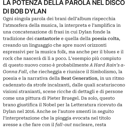
LA POTENZA DELLA PAROLA NEL DISCO
DI BOB DYLAN
Ogni singola parola dei brani dell’album rispecchia
l’atmosfera della musica, la interpreta e l’amplifica in
una concatenazione di frasi in cui Dylan fonde la
tradizione dei
cantastorie
e quella della
poesia colta
,
creando un linguaggio che apre nuovi orizzonti
espressivi per la musica folk, ma anche per il blues e il
rock che nascerà di lì a poco. L’esempio più compiuto
di questo nuovo corso è probabilmente
A Hard Rain’s a-
Gonna Fall
, che riecheggia e riunisce il
Simbolismo
, la
poesia e la narrativa della
Beat Generation
, in un ritmo
cadenzato da strofe incalzanti, dalle quali scaturiscono
visioni stranianti, scene ricche di dettagli e di persone
come una pittura di
Pieter Bruegel
. Da solo, questo
brano giustifica il Nobel per la Letteratura ricevuto da
Dylan nel 2016. Anche se l’autore smentì in seguito
l’interpretazione che la pioggia evocata nel titolo
avesse a che fare con il
fall-out
nucleare, resta