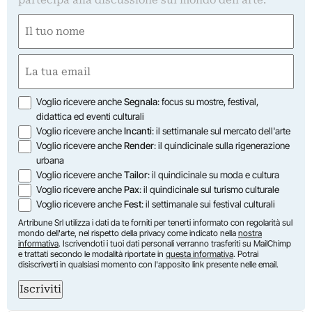
partecipa alla discussione sul mondo dell'arte.
Nome
(Required)
First
Email
(Required)
Opzioni
Voglio ricevere anche
Segnala
: focus su mostre, festival,
didattica ed eventi culturali
Voglio ricevere anche
Incanti
: il settimanale sul mercato dell'arte
Voglio ricevere anche
Render
: il quindicinale sulla rigenerazione
urbana
Voglio ricevere anche
Tailor
: il quindicinale su moda e cultura
Voglio ricevere anche
Pax
: il quindicinale sul turismo culturale
Voglio ricevere anche
Fest
: il settimanale sui festival culturali
Artribune Srl utilizza i dati da te forniti per tenerti informato con regolarità sul
mondo dell'arte, nel rispetto della privacy come indicato nella
nostra
informativa
. Iscrivendoti i tuoi dati personali verranno trasferiti su MailChimp
e trattati secondo le modalità riportate in
questa informativa
. Potrai
disiscriverti in qualsiasi momento con l'apposito link presente nelle email.
Iscriviti