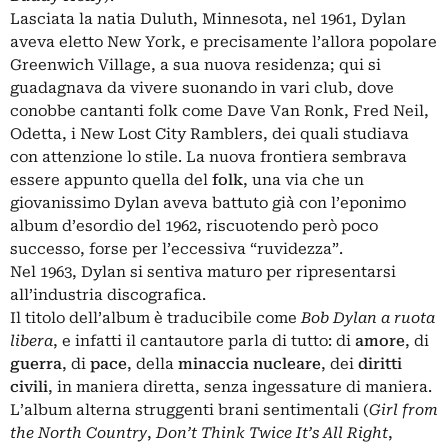
Lasciata la natia Duluth, Minnesota, nel 1961, Dylan
aveva eletto New York, e precisamente l’allora popolare
Greenwich Village, a sua nuova residenza; qui si
guadagnava da vivere suonando in vari club, dove
conobbe cantanti folk come Dave Van Ronk, Fred Neil,
Odetta, i New Lost City Ramblers, dei quali studiava
con attenzione lo stile. La nuova frontiera sembrava
essere appunto quella del
folk
, una via che un
giovanissimo Dylan aveva battuto già con l’eponimo
album d’esordio del 1962, riscuotendo però poco
successo, forse per l’eccessiva “ruvidezza”.
Nel 1963, Dylan si sentiva maturo per ripresentarsi
all’industria discografica.
Il titolo dell’album è traducibile come
Bob Dylan a ruota
libera
, e infatti il cantautore parla di tutto: di
amore
, di
guerra
, di
pace
, della
minaccia nucleare
, dei
diritti
civili
, in maniera diretta, senza ingessature di maniera.
L’album alterna struggenti brani sentimentali (
Girl from
the North Country
,
Don’t Think Twice It’s All Right
,