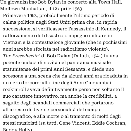
Un giovanissimo Bob Dylan in concerto alla Town Hall,
Midtown Manhattan, il 12 aprile 1963
Primavera 1963, probabilmente l’ultimo periodo di
calma politica negli Stati Uniti prima che, in rapida
successione, si verificassero l’assassinio di
Kennedy
, il
rafforzamento del disastroso impegno militare in
Vietnam e la contestazione giovanile (che in pochissimi
anni sarebbe sfociata nel radicalismo violento).
The Freewheelin’
di
Bob Dylan
(Duluth, 1941) fu una
potente ondata di novità nel panorama musicale
statunitense dei primi Anni Sessanta, e diede uno
scossone a una scena che da alcuni anni era ricaduta in
un certo torpore: alla fine degli Anni Cinquanta il
rock’n’roll aveva definitivamente perso non soltanto il
suo carattere innovativo, ma anche la credibilità, a
seguito degli scandali commerciali che portarono
all’arresto di diverse personalità del campo
discografico, e alla morte o al tramonto di molti degli
stessi musicisti (su tutti, Gene Vincent, Eddie Cochran,
Buddy Holly).