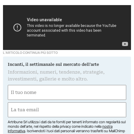
L'ARTICOLO CONTINUA PIÙ SOTTO
Incanti, il settimanale sul mercato dell'arte
Informazioni, numeri, tendenze, strategie,
investimenti, gallerie e molto altro.
Nome
(Required)
First
Email
(Required)
Artribune Srl utilizza i dati da te forniti per tenerti informato con regolarità sul
mondo dell'arte, nel rispetto della privacy come indicato nella
nostra
informativa
. Iscrivendoti i tuoi dati personali verranno trasferiti su MailChimp