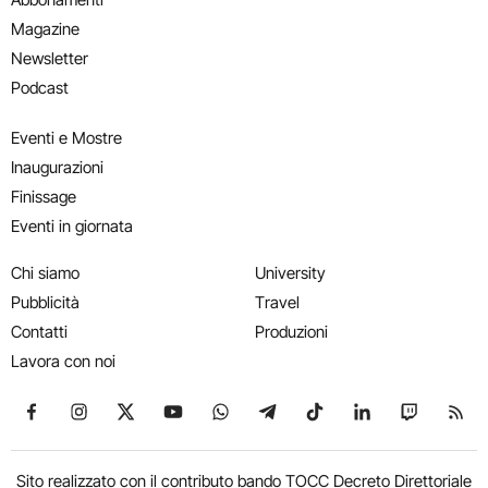
Magazine
Newsletter
Podcast
Eventi e Mostre
Inaugurazioni
Finissage
Eventi in giornata
Chi siamo
University
Pubblicità
Travel
Contatti
Produzioni
Lavora con noi
Seguici su Facebook
Seguici su Instagram
Seguici su X
Seguici su YouTube
Seguici su WhatsApp
Seguici su Telegram
Seguici su TikTok
Seguici su Link
Seguici su
Segui
Sito realizzato con il contributo bando TOCC Decreto Direttoriale