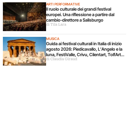
ARTI PERFORMATIVE
Il ruolo culturale dei grandi festival
europei. Una riflessione a partire dal
cambio-direttore a Salisburgo
di Tila Lara
MUSICA
Guida ai festival culturali in Italia di inizio
agosto 2026: Piedicavallo, L’Angelo e la
luna, FestiValle, Crivu, Cilentart, TolfArte,
di Claudia Giraud
Pietrasanta è Ceramica