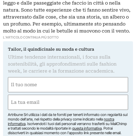
leggo e dalle passeggiate che faccio in città o nella
natura. Sono tutte esperienze che ti fanno sentire vivo,
attraversato dalle cose, che sia una storia, un albero o
un profumo. Per esempio, ultimamente sto pensando
molto al modo in cui le betulle si muovono con il vento.
L'ARTICOLO CONTINUA PIÙ SOTTO
Tailor, il quindicinale su moda e cultura
Ultime tendenze internazionali, i focus sulla
sostenibilità, gli approfondimenti sulle fashion
week, le carriere e la formazione accademica.
Nome
(Obbligatorio)
Nome
Email
(Obbligatorio)
Artribune Srl utilizza i dati da te forniti per tenerti informato con regolarità sul
mondo dell'arte, nel rispetto della privacy come indicato nella
nostra
informativa
. Iscrivendoti i tuoi dati personali verranno trasferiti su MailChimp
e trattati secondo le modalità riportate in
questa informativa
. Potrai
disiscriverti in qualsiasi momento con l'apposito link presente nelle email.