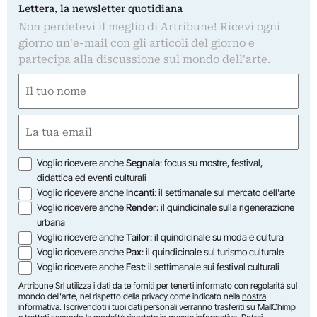
Lettera, la newsletter quotidiana
Non perdetevi il meglio di Artribune! Ricevi ogni
giorno un'e-mail con gli articoli del giorno e
partecipa alla discussione sul mondo dell'arte.
Nome
(Obbligatorio)
Nome
Email
(Obbligatorio)
Opzioni
Voglio ricevere anche
Segnala
: focus su mostre, festival,
didattica ed eventi culturali
Voglio ricevere anche
Incanti
: il settimanale sul mercato dell'arte
Voglio ricevere anche
Render
: il quindicinale sulla rigenerazione
urbana
Voglio ricevere anche
Tailor
: il quindicinale su moda e cultura
Voglio ricevere anche
Pax
: il quindicinale sul turismo culturale
Voglio ricevere anche
Fest
: il settimanale sui festival culturali
Artribune Srl utilizza i dati da te forniti per tenerti informato con regolarità sul
mondo dell'arte, nel rispetto della privacy come indicato nella
nostra
informativa
. Iscrivendoti i tuoi dati personali verranno trasferiti su MailChimp