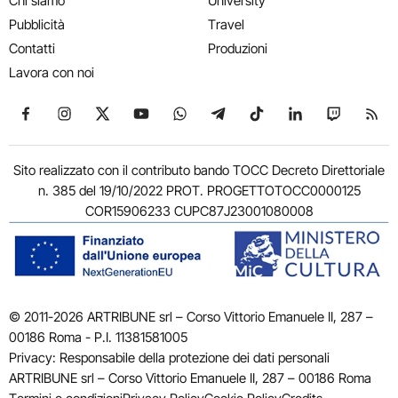
Chi siamo
University
Pubblicità
Travel
Contatti
Produzioni
Lavora con noi
Seguici su Facebook
Seguici su Instagram
Seguici su X
Seguici su YouTube
Seguici su WhatsApp
Seguici su Telegram
Seguici su TikTok
Seguici su Link
Seguici su
Segui
Sito realizzato con il contributo bando TOCC Decreto Direttoriale
n. 385 del 19/10/2022 PROT. PROGETTOTOCC0000125
COR15906233 CUPC87J23001080008
© 2011-2026 ARTRIBUNE srl – Corso Vittorio Emanuele II, 287 –
00186 Roma - P.I. 11381581005
Privacy: Responsabile della protezione dei dati personali
ARTRIBUNE srl – Corso Vittorio Emanuele II, 287 – 00186 Roma