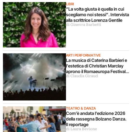
LIBRI
“La volta giusta è quella in cui
scegliamo noi stessi”. Intervista
alla scrittrice Lorenza Gentile
di Ginevra Barbetti
ARTI PERFORMATIVE
La musica di Caterina Barbieri e
l’estetica di Christian Marclay
aprono il Romaeuropa Festival
di Claudia Giraud
2026
TEATRO & DANZA
Com’è andata l’edizione 2026
della rassegna Bolzano Danza.
Il reportage
di Laura Bevione