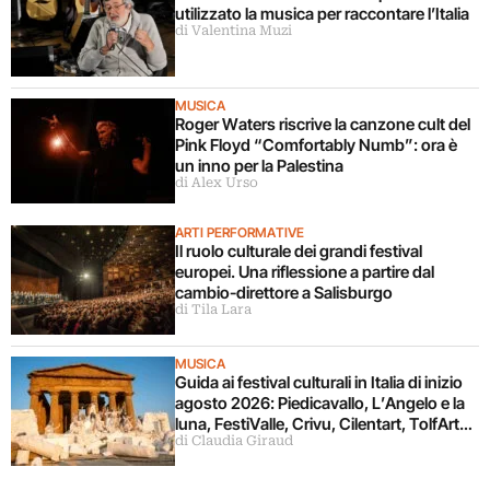
utilizzato la musica per raccontare l’Italia
di Valentina Muzi
MUSICA
Roger Waters riscrive la canzone cult del
Pink Floyd “Comfortably Numb”: ora è
un inno per la Palestina
di Alex Urso
ARTI PERFORMATIVE
Il ruolo culturale dei grandi festival
europei. Una riflessione a partire dal
cambio-direttore a Salisburgo
di Tila Lara
MUSICA
Guida ai festival culturali in Italia di inizio
agosto 2026: Piedicavallo, L’Angelo e la
luna, FestiValle, Crivu, Cilentart, TolfArte,
di Claudia Giraud
Pietrasanta è Ceramica