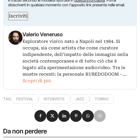
e trattati secondo le modalità riportate in
questa informativa
. Potrai
disiscriverti in qualsiasi momento con l'apposito link presente nelle email.
Iscriviti
Valerio Veneruso
Esploratore visivo nato a Napoli nel 1984. Si
occupa, sia come artista che come curatore
indipendente, dell’impatto delle immagini nella
società contemporanea e di tutto ciò che è
legato alla sperimentazione audiovideo. Tra le
mostre recenti: la personale RUBEDODOOM –…
Scopri di più
TAG
FESTIVAL
INTERVISTE
JAZZ
TORINO
Condividi su Facebook
Condividi su X
Condividi su LinkedIn
Condividi su Pinterest
Condividi su WhatsApp
Condividi su Email
Da non perdere