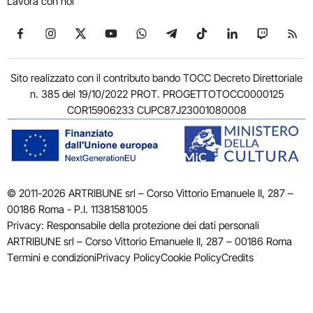
Lavora con noi
Seguici su Facebook
Seguici su Instagram
Seguici su X
Seguici su YouTube
Seguici su WhatsApp
Seguici su Telegram
Seguici su TikTok
Seguici su Link
Seguici su
Segui
Sito realizzato con il contributo bando TOCC Decreto Direttoriale
n. 385 del 19/10/2022 PROT. PROGETTOTOCC0000125
COR15906233 CUPC87J23001080008
© 2011-2026 ARTRIBUNE srl – Corso Vittorio Emanuele II, 287 –
00186 Roma - P.I. 11381581005
Privacy: Responsabile della protezione dei dati personali
ARTRIBUNE srl – Corso Vittorio Emanuele II, 287 – 00186 Roma
Termini e condizioni
Privacy Policy
Cookie Policy
Credits