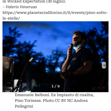
di Wicked Expectation (30 luglio).
‒
Valerio Veneruso
https://www.planetarioditorino.it/it/events/pino-sotto-
le-stelle/
1 / 9
Emanuele Balboni. Ex Impianto di risalita,
Pino Torinese. Photo CC BY NC Andrea
Pellegrini