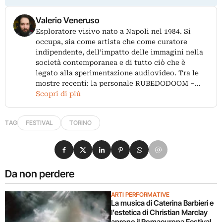
Valerio Veneruso
Esploratore visivo nato a Napoli nel 1984. Si
occupa, sia come artista che come curatore
indipendente, dell’impatto delle immagini nella
società contemporanea e di tutto ciò che è
legato alla sperimentazione audiovideo. Tra le
mostre recenti: la personale RUBEDODOOM –…
Scopri di più
TAG
FESTIVAL
TORINO
Condividi su Facebook
Condividi su X
Condividi su LinkedIn
Condividi su Pinterest
Condividi su WhatsApp
Condividi su Email
Da non perdere
ARTI PERFORMATIVE
La musica di Caterina Barbieri e
l’estetica di Christian Marclay
aprono il Romaeuropa Festival