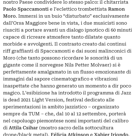
nostro Paese condividere lo stesso palco: il chitarrista
Paolo Spaccamonti
e l’eclettico trombettista
Ramon
Moro
. Immersi in un buio “disturbato” esclusivamente
dall’Orsa Maggiore bene in vista, i due musicisti sono
riusciti a portare avanti un dialogo ipnotico di 60 minuti
capace di ricreare atmosfere tanto dilatate quanto
morbide e avvolgenti. Il contrasto creato dai continui
riff graffianti di Spaccamonti e dai suoni malinconici di
Moro (che tanto possono ricordare le sonorità di un
gigante come il norvegese Nils Petter Molvaer) si è
perfettamente amalgamato in un flusso emozionante di
immagini dal sapore cinematografico e vibrazioni
inaspettate che hanno generato un momento a dir poco
magico. L’esibizione ha introdotto il programma di Jazz
is dead 2021 Light Version, festival dedicato alle
sperimentazioni in ambito jazzistico – organizzato
sempre da TUM – che, dal 10 al 12 settembre, porterà
nel capoluogo piemontese nomi importanti del calibro
di
Attila Csihar
(mostro sacro della sottocultura
drone/black metal),
Félicia Atkinson
e
Xabier Iriondo
.