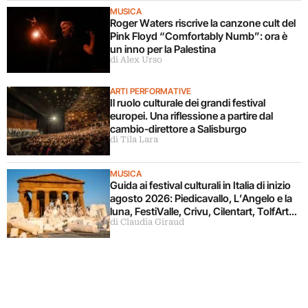
MUSICA
Roger Waters riscrive la canzone cult del
Pink Floyd “Comfortably Numb”: ora è
un inno per la Palestina
di Alex Urso
ARTI PERFORMATIVE
Il ruolo culturale dei grandi festival
europei. Una riflessione a partire dal
cambio-direttore a Salisburgo
di Tila Lara
MUSICA
Guida ai festival culturali in Italia di inizio
agosto 2026: Piedicavallo, L’Angelo e la
luna, FestiValle, Crivu, Cilentart, TolfArte,
di Claudia Giraud
Pietrasanta è Ceramica