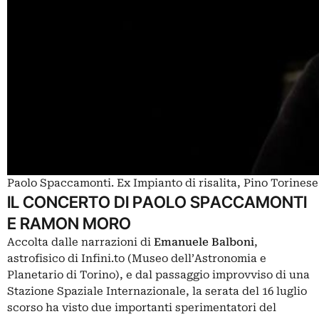
Paolo Spaccamonti. Ex Impianto di risalita, Pino Torines
IL CONCERTO DI PAOLO SPACCAMONTI
E RAMON MORO
Accolta dalle narrazioni di
Emanuele Balboni
,
astrofisico di Infini.to (Museo dell’Astronomia e
Planetario di Torino), e dal passaggio improvviso di una
Stazione Spaziale Internazionale, la serata del 16 luglio
scorso ha visto due importanti sperimentatori del