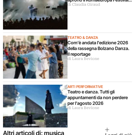
di Claudia Giraud
2026
TEATRO & DANZA
Com’è andata l’edizione 2026
della rassegna Bolzano Danza.
Il reportage
di Laura Bevione
ARTI PERFORMATIVE
Teatro e danza. Tutti gli
appuntamenti da non perdere
per l’agosto 2026
di Laura Bevione
Altri articoli di: musica