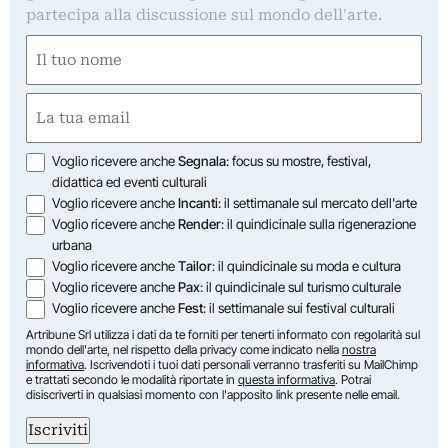
partecipa alla discussione sul mondo dell'arte.
Nome
(Required)
First
Email
(Required)
Opzioni
Voglio ricevere anche
Segnala
: focus su mostre, festival,
didattica ed eventi culturali
Voglio ricevere anche
Incanti
: il settimanale sul mercato dell'arte
Voglio ricevere anche
Render
: il quindicinale sulla rigenerazione
urbana
Voglio ricevere anche
Tailor
: il quindicinale su moda e cultura
Voglio ricevere anche
Pax
: il quindicinale sul turismo culturale
Voglio ricevere anche
Fest
: il settimanale sui festival culturali
Artribune Srl utilizza i dati da te forniti per tenerti informato con regolarità sul
mondo dell'arte, nel rispetto della privacy come indicato nella
nostra
informativa
. Iscrivendoti i tuoi dati personali verranno trasferiti su MailChimp
e trattati secondo le modalità riportate in
questa informativa
. Potrai
disiscriverti in qualsiasi momento con l'apposito link presente nelle email.
Iscriviti