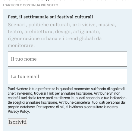
L'ARTICOLO CONTINUA PIÙ SOTTO
Fest, il settimanale sui festival culturali
Scenari, politiche culturali, arti visive, musica,
teatro, architettura, design, artigianato,
rigenerazione urbana e i trend globali da
monitorare.
Nome
(Required)
First
Email
(Required)
Puoi rivedere le tue preferenze in qualsiasi momento: sul fondo di ogni mail
che ti invieremo, troverai il link per annullare l’iscrizione. Artribune Srl non
cederà i tuoi dati a terze parti e utilizzerà i tuoi dati secondo le tue indicazioni.
Se scegli di annullare l’iscrizione, Artribune cancellerà i tuoi dati personali dal
proprio database. Per saperne di più, ti invitiamo a consultare la nostra
Privacy Policy
.
Iscriviti