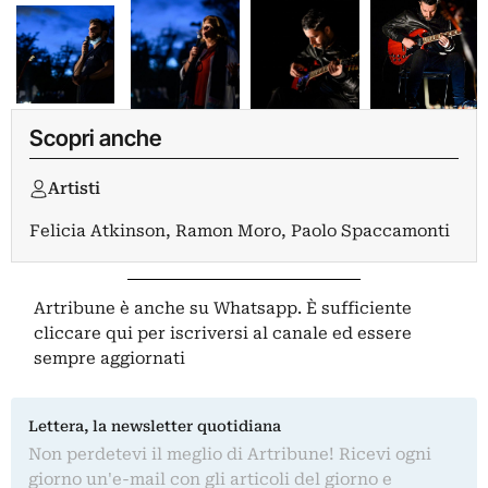
Scopri anche
Artisti
Felicia Atkinson
,
Ramon Moro
,
Paolo Spaccamonti
Artribune è anche su Whatsapp. È sufficiente
cliccare qui
per iscriversi al canale ed essere
sempre aggiornati
Lettera, la newsletter quotidiana
Non perdetevi il meglio di Artribune! Ricevi ogni
giorno un'e-mail con gli articoli del giorno e