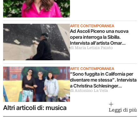
ARTE CONTEMPORANEA
Ad Ascoli Piceno una nuova
opera interroga la Sibilla.
Intervista all’artista Omar
di Maria Letizia Paiato
Galliani
ARTE CONTEMPORANEA
“Sono fuggita in California per
diventare me stessa”. Intervista
a Christina Schlesinger
di Antonino La Vela
delle Guerrilla Girls
Altri articoli di: musica
Leggi di più