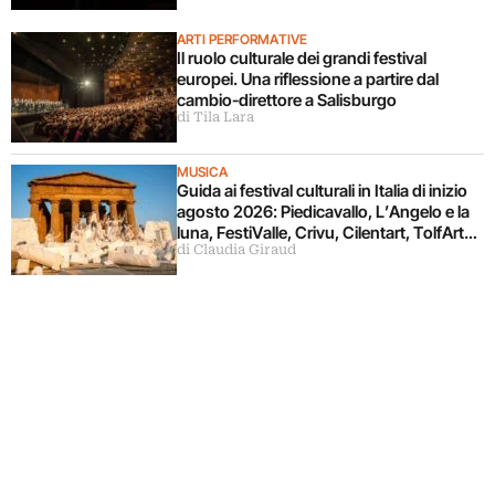
ARTI PERFORMATIVE
Il ruolo culturale dei grandi festival
europei. Una riflessione a partire dal
cambio-direttore a Salisburgo
di Tila Lara
MUSICA
Guida ai festival culturali in Italia di inizio
agosto 2026: Piedicavallo, L’Angelo e la
luna, FestiValle, Crivu, Cilentart, TolfArte,
di Claudia Giraud
Pietrasanta è Ceramica