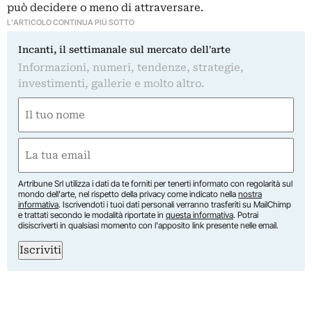
può decidere o meno di attraversare.
L'ARTICOLO CONTINUA PIÙ SOTTO
Incanti, il settimanale sul mercato dell'arte
Informazioni, numeri, tendenze, strategie,
investimenti, gallerie e molto altro.
Nome
(Required)
First
Email
(Required)
Artribune Srl utilizza i dati da te forniti per tenerti informato con regolarità sul
mondo dell'arte, nel rispetto della privacy come indicato nella
nostra
informativa
. Iscrivendoti i tuoi dati personali verranno trasferiti su MailChimp
e trattati secondo le modalità riportate in
questa informativa
. Potrai
disiscriverti in qualsiasi momento con l'apposito link presente nelle email.
Iscriviti