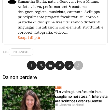
Samantha Stella, nata a Genova, vive a Milano.
Artista visiva, performer, set & costume
designer, regista, musicista, cantante. Sviluppa
principalmente progetti focalizzati sul corpo e
pratiche di discipline live utilizzando differenti
linguaggi, installazioni con elementi strutturali e
corporei, fotografia, video,…
Scopri di più
TAG
INTERVISTE
Condividi su Facebook
Condividi su X
Condividi su LinkedIn
Condividi su Pinterest
Condividi su WhatsApp
Condividi su Email
Da non perdere
LIBRI
“La volta giusta è quella in cui
scegliamo noi stessi”. Intervista
alla scrittrice Lorenza Gentile
di Ginevra Barbetti