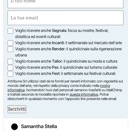
(Required)
First
Email
(Required)
Opzioni
Voglio ricevere anche
Segnala
: focus su mostre, festival,
didattica ed eventi culturali
Voglio ricevere anche
Incanti
: il settimanale sul mercato dell'arte
Voglio ricevere anche
Render
: il quindicinale sulla rigenerazione
urbana
Voglio ricevere anche
Tailor
: il quindicinale su moda e cultura
Voglio ricevere anche
Pax
: il quindicinale sul turismo culturale
Voglio ricevere anche
Fest
: il settimanale sui festival culturali
Artribune Srl utilizza i dati da te forniti per tenerti informato con regolarità sul
mondo dell'arte, nel rispetto della privacy come indicato nella
nostra
informativa
. Iscrivendoti i tuoi dati personali verranno trasferiti su MailChimp
e trattati secondo le modalità riportate in
questa informativa
. Potrai
disiscriverti in qualsiasi momento con l'apposito link presente nelle email.
Iscriviti
Samantha Stella