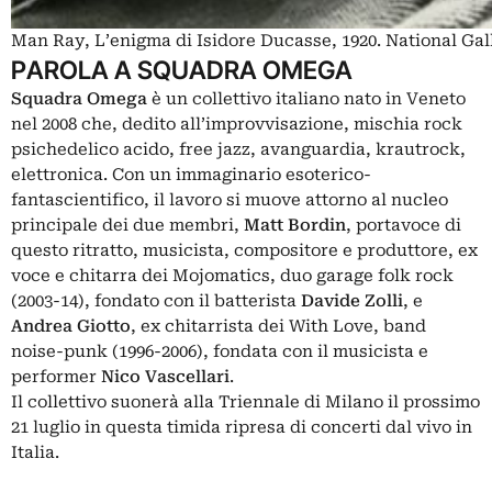
Man Ray, L’enigma di Isidore Ducasse, 1920. National Gal
PAROLA A SQUADRA OMEGA
Squadra Omega
è un collettivo italiano nato in Veneto
nel 2008 che, dedito all’improvvisazione, mischia rock
psichedelico acido, free jazz, avanguardia, krautrock,
elettronica. Con un immaginario esoterico-
fantascientifico, il lavoro si muove attorno al nucleo
principale dei due membri,
Matt Bordin
, portavoce di
questo ritratto, musicista, compositore e produttore, ex
voce e chitarra dei Mojomatics, duo garage folk rock
(2003-14), fondato con il batterista
Davide Zolli
, e
Andrea Giotto
, ex chitarrista dei With Love, band
noise-punk (1996-2006), fondata con il musicista e
performer
Nico Vascellari
.
Il collettivo suonerà alla Triennale di Milano il prossimo
21 luglio in questa timida ripresa di concerti dal vivo in
Italia.