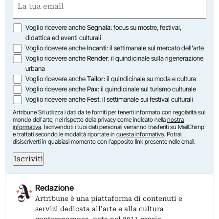
(Obbligatorio)
Opzioni
Voglio ricevere anche
Segnala
: focus su mostre, festival,
didattica ed eventi culturali
Voglio ricevere anche
Incanti
: il settimanale sul mercato dell'arte
Voglio ricevere anche
Render
: il quindicinale sulla rigenerazione
urbana
Voglio ricevere anche
Tailor
: il quindicinale su moda e cultura
Voglio ricevere anche
Pax
: il quindicinale sul turismo culturale
Voglio ricevere anche
Fest
: il settimanale sui festival culturali
Artribune Srl utilizza i dati da te forniti per tenerti informato con regolarità sul
mondo dell'arte, nel rispetto della privacy come indicato nella
nostra
informativa
. Iscrivendoti i tuoi dati personali verranno trasferiti su MailChimp
e trattati secondo le modalità riportate in
questa informativa
. Potrai
disiscriverti in qualsiasi momento con l'apposito link presente nelle email.
Iscriviti
Redazione
Artribune è una piattaforma di contenuti e
servizi dedicata all’arte e alla cultura
contemporanea, nata nel 2011 grazie