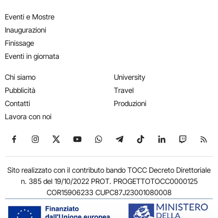
Eventi e Mostre
Inaugurazioni
Finissage
Eventi in giornata
Chi siamo
University
Pubblicità
Travel
Contatti
Produzioni
Lavora con noi
Seguici su Facebook
Seguici su Instagram
Seguici su X
Seguici su YouTube
Seguici su WhatsApp
Seguici su Telegram
Seguici su TikTok
Seguici su Link
Seguici su
Segui
Sito realizzato con il contributo bando TOCC Decreto Direttoriale
n. 385 del 19/10/2022 PROT. PROGETTOTOCC0000125
COR15906233 CUPC87J23001080008