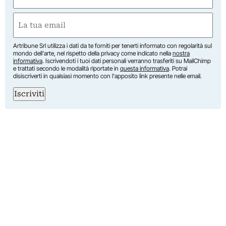
(Obbligatorio)
Nome
Email
(Obbligatorio)
Artribune Srl utilizza i dati da te forniti per tenerti informato con regolarità sul
mondo dell'arte, nel rispetto della privacy come indicato nella
nostra
informativa
. Iscrivendoti i tuoi dati personali verranno trasferiti su MailChimp
e trattati secondo le modalità riportate in
questa informativa
. Potrai
disiscriverti in qualsiasi momento con l'apposito link presente nelle email.
Iscriviti