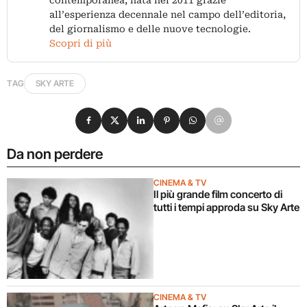
all’esperienza decennale nel campo dell’editoria,
del giornalismo e delle nuove tecnologie.
Scopri di più
TAG
SKY ARTE
Condividi su Facebook
Condividi su X
Condividi su LinkedIn
Condividi su Pinterest
Condividi su WhatsApp
Condividi su Email
Da non perdere
CINEMA & TV
Il più grande film concerto di
tutti i tempi approda su Sky Arte
CINEMA & TV