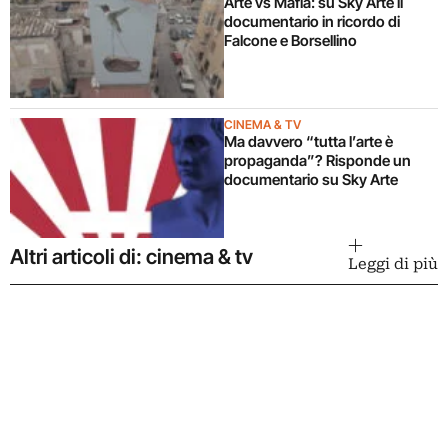
Arte vs Mafia: su Sky Arte il
documentario in ricordo di
Falcone e Borsellino
CINEMA & TV
Ma davvero “tutta l’arte è
propaganda”? Risponde un
documentario su Sky Arte
Altri articoli di: cinema & tv
Leggi di più