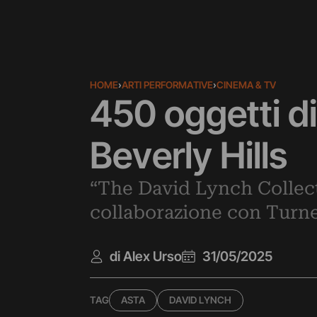
HOME
›
ARTI PERFORMATIVE
›
CINEMA & TV
450 oggetti di
Beverly Hills
“The David Lynch Collecti
collaborazione con Turner
di Alex Urso
31/05/2025
TAG
ASTA
DAVID LYNCH