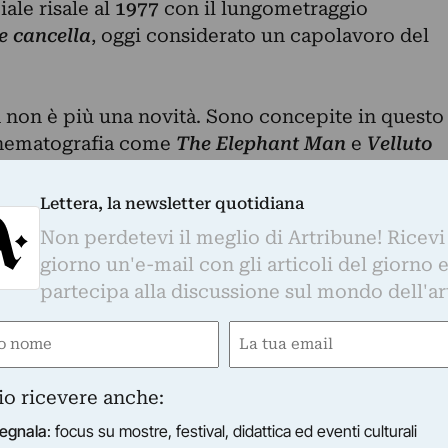
iale risale al
1977
con il lungometraggio
e cancella
, oggi considerato un capolavoro del
 non è più una novità. Sono concepite in questo
nematografia come
The Elephant Man
e
Velluto
come miglior regista). Gli Anni Novanta segnano
ie I segreti di
Twin Peaks
, il leggendario progett
Lettera, la newsletter quotidiana
aura Palmer.
Non perdetevi il meglio di Artribune! Ricevi
giorno un'e-mail con gli articoli del giorno 
oduzione di regista, sono inoltre frequenti le
partecipa alla discussione sul mondo dell'ar
co: i suoi dipinti – dal taglio tetro e viscerale –
n musei e gallerie d’arte come il
Museum of
e
Email
 la
Pennsylvania Academy of the Fine Arts di
gatorio)
(Obbligatorio)
io ricevere anche:
egnala
: focus su mostre, festival, didattica ed eventi culturali