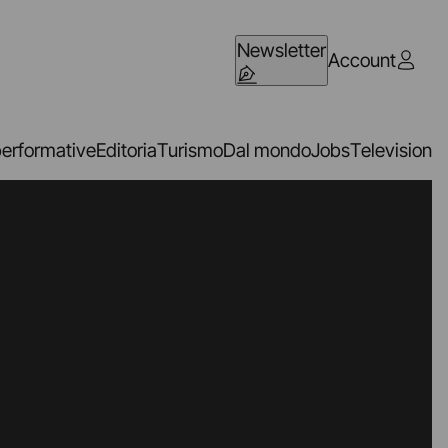
Newsletter
Account
performative
Editoria
Turismo
Dal mondo
Jobs
Television