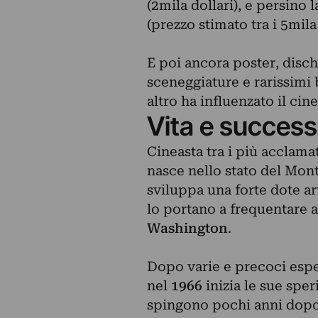
(2mila dollari), e persino 
(prezzo stimato tra i 5mila 
E poi ancora poster, dischi
sceneggiature e rarissimi 
altro ha influenzato il ci
Vita e success
Cineasta tra i più acclama
nasce nello stato del Mont
sviluppa una forte dote ar
lo portano a frequentare a
Washington
.
Dopo varie e precoci esper
nel
1966
inizia le sue spe
spingono pochi anni dopo