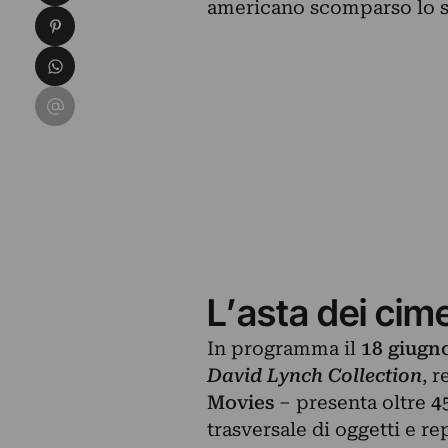
americano scomparso lo 
Condividi su Pinterest
Condividi su WhatsApp
Condividi su Email
L’asta dei cime
In programma il
18 giugno
David Lynch Collection
,
re
Movies
– presenta oltre
4
trasversale di oggetti e re