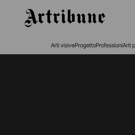
Artribune
Arti visive
Progetto
Professioni
Arti 