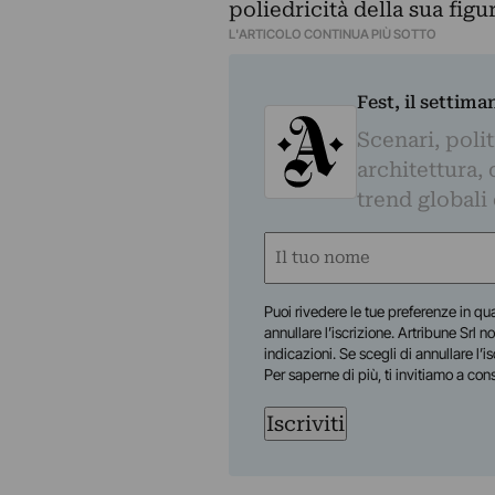
poliedricità della sua figur
L'ARTICOLO CONTINUA PIÙ SOTTO
Fest, il settima
Scenari, polit
architettura, 
trend globali
Nome
(Obbligatorio)
Nome
Puoi rivedere le tue preferenze in qua
annullare l’iscrizione. Artribune Srl no
indicazioni. Se scegli di annullare l’i
Per saperne di più, ti invitiamo a con
Iscriviti