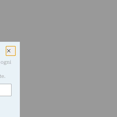
o
 ogni
e
te.