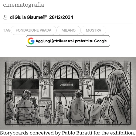
cinematografia
di Giulia Giaume
28/12/2024
TAG
FONDAZIONE PRADA
MILANO
MOSTRA
Storyboards conceived by Pablo Buratti for the exhibition,