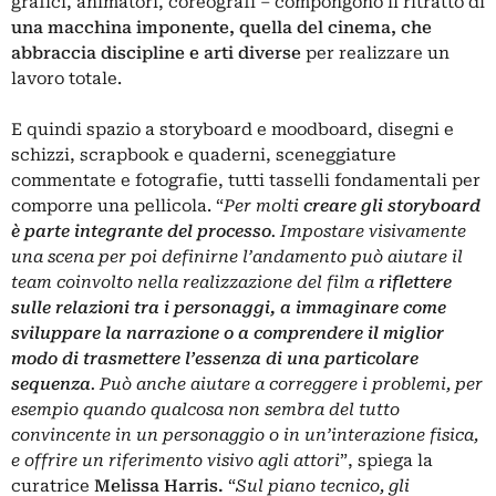
grafici, animatori, coreografi – compongono il ritratto di
una macchina imponente, quella del cinema, che
abbraccia discipline e arti diverse
per realizzare un
lavoro totale.
E quindi spazio a storyboard e moodboard, disegni e
schizzi, scrapbook e quaderni, sceneggiature
commentate e fotografie, tutti tasselli fondamentali per
comporre una pellicola. “
Per molti
creare gli storyboard
è parte integrante del processo
. Impostare visivamente
una scena per poi definirne l’andamento può aiutare il
team coinvolto nella realizzazione del film a
riflettere
sulle relazioni tra i personaggi, a immaginare come
sviluppare la narrazione o a comprendere il miglior
modo di trasmettere l’essenza di una particolare
sequenza
. Può anche aiutare a correggere i problemi, per
esempio quando qualcosa non sembra del tutto
convincente in un personaggio o in un’interazione fisica,
e offrire un riferimento visivo agli attori
”, spiega la
curatrice
Melissa
Harris.
“
Sul piano tecnico, gli