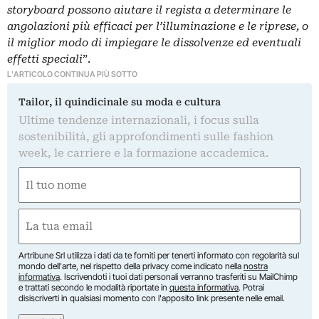
storyboard possono aiutare il regista a determinare le
angolazioni più efficaci per l’illuminazione e le riprese, o
il miglior modo di impiegare le dissolvenze ed eventuali
effetti speciali
”.
L'ARTICOLO CONTINUA PIÙ SOTTO
Tailor, il quindicinale su moda e cultura
Ultime tendenze internazionali, i focus sulla
sostenibilità, gli approfondimenti sulle fashion
week, le carriere e la formazione accademica.
Nome
(Obbligatorio)
Nome
Email
(Obbligatorio)
Artribune Srl utilizza i dati da te forniti per tenerti informato con regolarità sul
mondo dell'arte, nel rispetto della privacy come indicato nella
nostra
informativa
. Iscrivendoti i tuoi dati personali verranno trasferiti su MailChimp
e trattati secondo le modalità riportate in
questa informativa
. Potrai
disiscriverti in qualsiasi momento con l'apposito link presente nelle email.