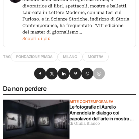
divoratrice di libri, spettacoli, mostre e balletti.
Laureata in Lettere Moderne, con una tesi sul
Furioso, e in Scienze Storiche, indirizzo di Storia
Contemporanea, ha frequentato l'VIII edizione
del master di giornalismo…
Scopri di più
TAG
FONDAZIONE PRADA
MILANO
MOSTRA
Condividi su Facebook
Condividi su X
Condividi su LinkedIn
Condividi su Pinterest
Condividi su WhatsApp
Condividi su Email
Da non perdere
ARTE CONTEMPORANEA
Le fotografie di Aurelio
Amendola in dialogo coi
capolavori dell’arte in mostra a
di Giulia Bianco
Milano