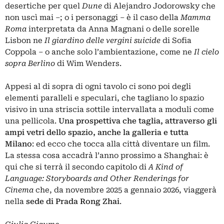
desertiche per quel
Dune
di
Alejandro Jodorowsky
che
non uscì mai –; o i personaggi – è il caso della
Mamma
Roma
interpretata da Anna Magnani o delle sorelle
Lisbon ne
Il giardino delle vergini suicide
di Sofia
Coppola – o anche solo l’ambientazione, come ne
Il cielo
sopra Berlino
di
Wim Wenders
.
Appesi al di sopra di ogni tavolo ci sono poi degli
elementi paralleli e speculari, che tagliano lo spazio
visivo in una striscia sottile intervallata a moduli come
una pellicola.
Una prospettiva che taglia, attraverso gli
ampi vetri dello spazio, anche la galleria e tutta
Milano
: ed ecco che tocca alla città diventare un film.
La stessa cosa accadrà l’anno prossimo a Shanghai: è
qui che si terrà il secondo capitolo di
A Kind of
Language: Storyboards and Other Renderings for
Cinema
che, da novembre 2025 a gennaio 2026, viaggerà
nella
sede di Prada Rong Zhai
.