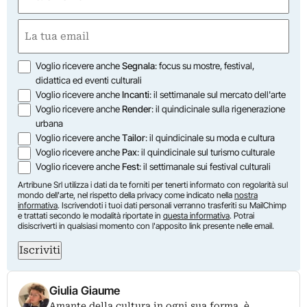
(Obbligatorio)
Nome
Email
(Obbligatorio)
Opzioni
Voglio ricevere anche
Segnala
: focus su mostre, festival,
didattica ed eventi culturali
Voglio ricevere anche
Incanti
: il settimanale sul mercato dell'arte
Voglio ricevere anche
Render
: il quindicinale sulla rigenerazione
urbana
Voglio ricevere anche
Tailor
: il quindicinale su moda e cultura
Voglio ricevere anche
Pax
: il quindicinale sul turismo culturale
Voglio ricevere anche
Fest
: il settimanale sui festival culturali
Artribune Srl utilizza i dati da te forniti per tenerti informato con regolarità sul
mondo dell'arte, nel rispetto della privacy come indicato nella
nostra
informativa
. Iscrivendoti i tuoi dati personali verranno trasferiti su MailChimp
e trattati secondo le modalità riportate in
questa informativa
. Potrai
disiscriverti in qualsiasi momento con l'apposito link presente nelle email.
Iscriviti
Giulia Giaume
Amante della cultura in ogni sua forma, è