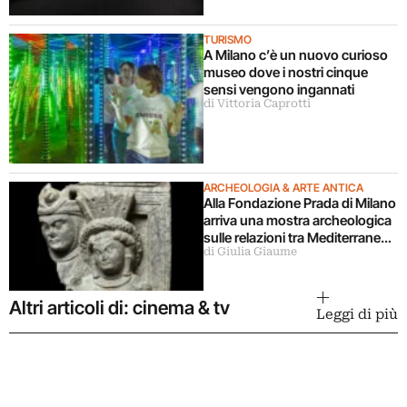
TURISMO
A Milano c’è un nuovo curioso
museo dove i nostri cinque
sensi vengono ingannati
di Vittoria Caprotti
ARCHEOLOGIA & ARTE ANTICA
Alla Fondazione Prada di Milano
arriva una mostra archeologica
sulle relazioni tra Mediterraneo
di Giulia Giaume
e Asia
Altri articoli di: cinema & tv
Leggi di più