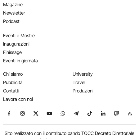
Magazine
Newsletter
Podcast
Eventi e Mostre
Inaugurazioni
Finissage
Eventi in giornata
Chi siamo
University
Pubblicità
Travel
Contatti
Produzioni
Lavora con noi
Seguici su Facebook
Seguici su Instagram
Seguici su X
Seguici su YouTube
Seguici su WhatsApp
Seguici su Telegram
Seguici su TikTok
Seguici su Link
Seguici su
Segui
Sito realizzato con il contributo bando TOCC Decreto Direttoriale