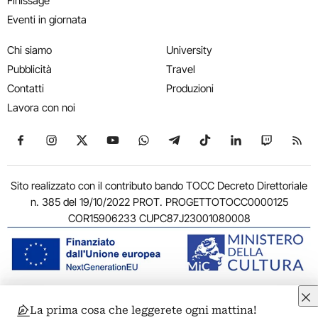
Finissage
Eventi in giornata
Chi siamo
University
Pubblicità
Travel
Contatti
Produzioni
Lavora con noi
Seguici su Facebook
Seguici su Instagram
Seguici su X
Seguici su YouTube
Seguici su WhatsApp
Seguici su Telegram
Seguici su TikTok
Seguici su Link
Seguici su
Segui
Sito realizzato con il contributo bando TOCC Decreto Direttoriale
n. 385 del 19/10/2022 PROT. PROGETTOTOCC0000125
COR15906233 CUPC87J23001080008
© 2011-2026 ARTRIBUNE srl – Corso Vittorio Emanuele II, 287 –
La prima cosa che leggerete ogni mattina!