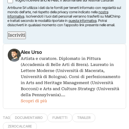
Voglio ricevere anche
Fest
: il settimanale sui festival culturali
Artribune Srl utilizza i dati da te forniti per tenerti informato con regolarità sul
mondo dell'arte, nel rispetto della privacy come indicato nella
nostra
informativa
. Iscrivendoti i tuoi dati personali verranno trasferiti su MailChimp
e trattati secondo le modalità riportate in
questa informativa
. Potrai
disiscriverti in qualsiasi momento con l'apposito link presente nelle email.
Iscriviti
Alex Urso
Artista e curatore. Diplomato in Pittura
(Accademia di Belle Arti di Brera). Laureato in
Lettere Moderne (Università di Macerata,
Università di Bologna). Corsi di perfezionamento
in Arts and Heritage Management (Università
Bocconi) e Arts and Culture Strategy (Università
della Pennsylvania).…
Scopri di più
TAG
DOCUMENTARIO
FUMETTI
TRAILER
ZEROCALCARE