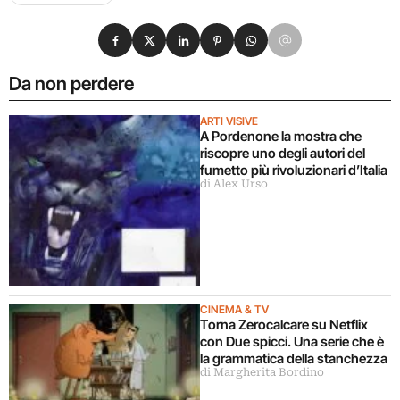
Condividi su Facebook
Condividi su X
Condividi su LinkedIn
Condividi su Pinterest
Condividi su WhatsApp
Condividi su Email
Da non perdere
ARTI VISIVE
A Pordenone la mostra che
riscopre uno degli autori del
fumetto più rivoluzionari d’Italia
di Alex Urso
CINEMA & TV
Torna Zerocalcare su Netflix
con Due spicci. Una serie che è
la grammatica della stanchezza
di Margherita Bordino