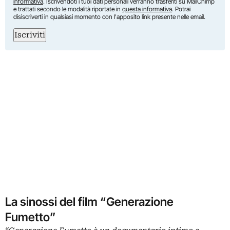
informativa
. Iscrivendoti i tuoi dati personali verranno trasferiti su MailChimp
e trattati secondo le modalità riportate in
questa informativa
. Potrai
disiscriverti in qualsiasi momento con l'apposito link presente nelle email.
Iscriviti
La sinossi del film “Generazione
Fumetto”